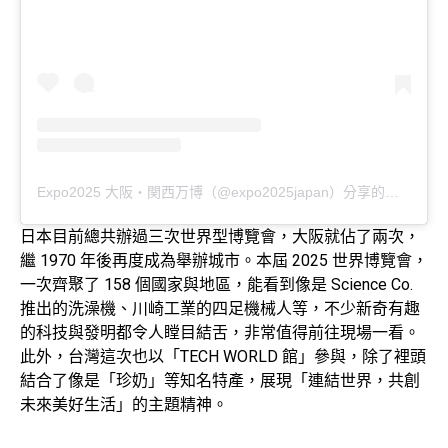
Expo2025 大阪・関西万博（@expo2025japan）分享的貼文
日本目前總共辦過三次世界型博覽會，大阪就佔了兩次，
繼 1970 年後再度成為舉辦城市。本屆 2025 世界博覽會，
一次齊聚了 158 個國家與地區，能看到像是 Science Co.
推出的洗澡機、川崎工業的四足機械人等，不少新奇有趣
的科技與發明都令人瞠目結舌，非常值得前往現場一看。
此外，台灣這次也以「TECH WORLD 館」參與，除了裡頭
結合了像是「珍奶」等知名特產，展現「連結世界，共創
未來美好生活」的主題精神。