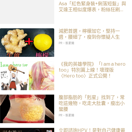
Asa「紅色緊身裝+俐落短髮」與
艾達王相似度爆表，粉絲狂刷
「ASA Wong」
減肥首選，檸檬加它，堅持一
週，腰細了，瘦到你懷疑人生
PR・新素簡
《我的英雄學院》「I am a hero
too」特別篇上線！壞理版
〈Hero too〉正式公開！
腹部脂肪的「剋星」找到了，常
吃這幾物，吃走大肚囊，瘦出小
蠻腰
PR・新素簡
立即諮詢HPV！是對自己健康最