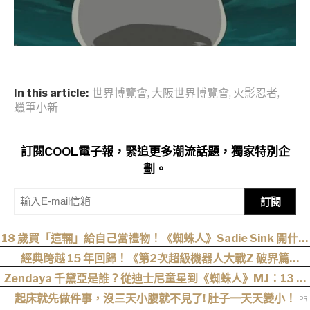
In this article:
世界博覽會
,
大阪世界博覽會
,
火影忍者
,
蠟筆小新
訂閱COOL電子報，緊追更多潮流話題，獨家特別企
劃。
訂閱
18 歲買「這輛」給自己當禮物！《蜘蛛人》Sadie Sink 開什麼
車？
經典跨越 15 年回歸！《第2次超級機器人大戰Z 破界篇
Remastered》確定製作，帶你回顧 SRWZ 系列
Zendaya 千黛亞是誰？從迪士尼童星到《蜘蛛人》MJ：13 歲
出道後幾乎沒有完整休假
起床就先做件事，沒三天小腹就不見了! 肚子一天天變小！