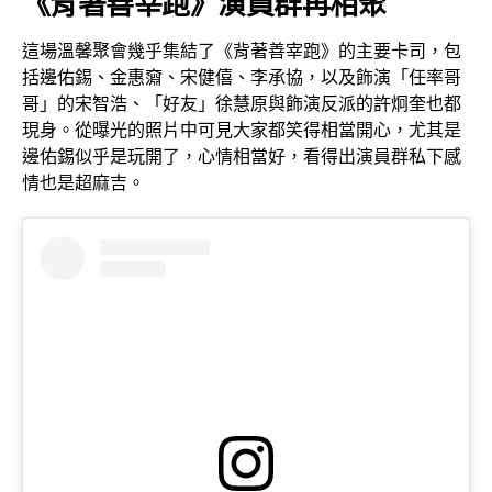
《背著善宰跑》演員群再相聚
這場溫馨聚會幾乎集結了《背著善宰跑》的主要卡司，包
括邊佑錫、金惠奫、宋健僖、李承協，以及飾演「任率哥
哥」的宋智浩、「好友」徐慧原與飾演反派的許炯奎也都
現身。從曝光的照片中可見大家都笑得相當開心，尤其是
邊佑錫似乎是玩開了，心情相當好，看得出演員群私下感
情也是超麻吉。