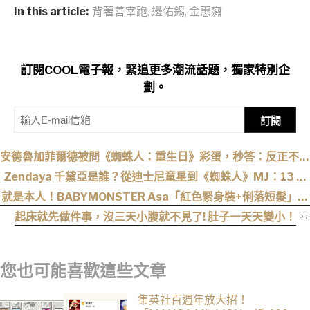
In this article:
背著善宰跑
,
邊佑錫
,
金惠奫
訂閱COOL電子報，緊追更多潮流話題，獨家特別企
劃。
訂閱
安德魯加菲爾德被問《蜘蛛人：重生日》彩蛋，秒答：反正不是
我
Zendaya 千黛亞是誰？從迪士尼童星到《蜘蛛人》MJ：13 歲
出道後幾乎沒有完整休假
就是本人！BABYMONSTER Asa「紅色緊身裝+俐落短髮」與
艾達王相似度爆表，粉絲狂刷「ASA Wong」
起床就先做件事，沒三天小腹就不見了! 肚子一天天變小！
您也可能喜歡這些文章
集英社百週年放大招！