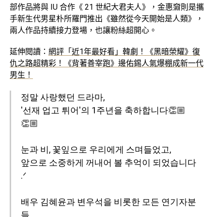
部作品將與 IU 合作《 21 世紀大君夫人》，金惠奫則是攜
手新生代男星朴所羅門推出《雖然從今天開始是人類》，
兩人作品持續接力登場，也讓粉絲超開心。
延伸閱讀：
網評「近1年最好看」韓劇！《黑暗榮耀》復
仇之路超精彩！《背著善宰跑》邊佑錫人氣爆棚成新一代
男生！
정말 사랑했던 드라마,
'선재 업고 튀어'의 1주년을 축하합니다👏🏼
👏🏼
눈과 비, 꽃잎으로 우리에게 스며들었고,
앞으로 소중하게 꺼내어 볼 추억이 되었습니다
.ᐟ
배우 김혜윤과 변우석을 비롯한 모든 연기자분
들,