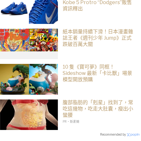
Kobe 5 Protro “Dodgers”販售
資訊釋出
紙本銷量持續下滑！日本漫畫雜
誌王者《週刊少年 Jump》正式
跌破百萬大關
10 隻《寶可夢》同框！
Sideshow 最新「卡比獸」場景
模型開放預購
腹部脂肪的「剋星」找到了，常
吃這幾物，吃走大肚囊，瘦出小
蠻腰
PR・新素簡
Recommended by