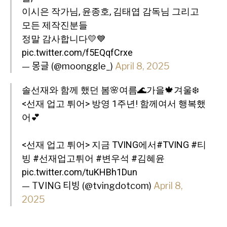
이시은 작가님, 윤종호, 김태엽 감독님 그리고
모든 제작진분들
정말 감사합니다💛💙
pic.twitter.com/f5EQqfCrxe
— 몽글 (@moonggle_)
April 8, 2025
솔선재와 함께 했던 봄🌸여름🌊가을🍁겨울❄️
<선재 업고 튀어> 방영 1주년! 함께여서 행복했
어💕
<선재 업고 튀어> 지금 TVING에서
#TVING
#티
빙
#선재업고튀어
#변우석
#김혜윤
pic.twitter.com/tuKHBh1Dun
— TVING 티빙 (@tvingdotcom)
April 8,
2025