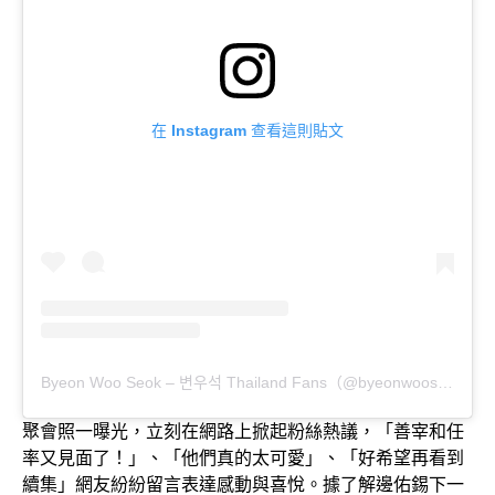
在 Instagram 查看這則貼文
Byeon Woo Seok – 변우석 Thailand Fans（@byeonwooseok_th）分享的貼文
聚會照一曝光，立刻在網路上掀起粉絲熱議，「善宰和任
率又見面了！」、「他們真的太可愛」、「好希望再看到
續集」網友紛紛留言表達感動與喜悅。據了解邊佑錫下一