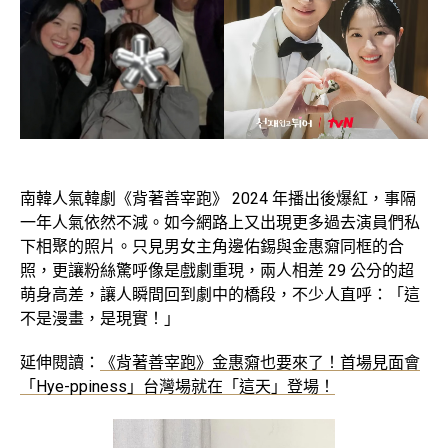
南韓人氣韓劇《背著善宰跑》 2024 年播出後爆紅，事隔
一年人氣依然不減。如今網路上又出現更多過去演員們私
下相聚的照片。只見男女主角邊佑錫與金惠奫同框的合
照，更讓粉絲驚呼像是戲劇重現，兩人相差 29 公分的超
萌身高差，讓人瞬間回到劇中的橋段，不少人直呼：「這
不是漫畫，是現實！」
延伸閱讀：
《背著善宰跑》金惠奫也要來了！首場見面會
「Hye-ppiness」台灣場就在「這天」登場！