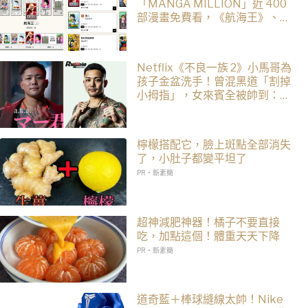
「MANGA MILLION」近 400
部漫畫免費看，《航海王》、
《火影忍者》支援逾百種語言
Netflix《不良一族 2》小馬哥為
孩子金盆洗手！曾混黑道「割掉
小拇指」，女來賓全被帥到：超
有骨氣
檸檬搭配它，臉上斑點全部消失
了，小肚子都變平坦了
PR・新素簡
超神減肥神器！橘子不要直接
吃，加點這個！體重天天下降
PR・新素簡
道奇藍＋棒球縫線太帥！Nike