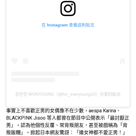
在 Instagram 查看這則貼文
장원영 WONYOUNG（@for_everyoung10）分享的貼文
事實上不喜歡正男的女偶像不在少數，aespa Karina、
BLACKPINK Jisoo 等人都曾在節目中公開表示「最討厭正
男」，認為他個性反覆、常背叛朋友，甚至被戲稱為「背
叛飯糰」，掀起日本網友驚訝：「連女神都不愛正男！」