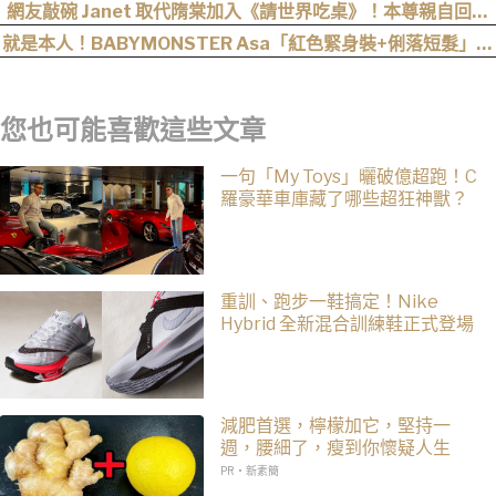
網友敲碗 Janet 取代隋棠加入《請世界吃桌》！本尊親自回應
了…
就是本人！BABYMONSTER Asa「紅色緊身裝+俐落短髮」與
艾達王相似度爆表，粉絲狂刷「ASA Wong」
您也可能喜歡這些文章
一句「My Toys」曬破億超跑！C
羅豪華車庫藏了哪些超狂神獸？
重訓、跑步一鞋搞定！Nike
Hybrid 全新混合訓練鞋正式登場
減肥首選，檸檬加它，堅持一
週，腰細了，瘦到你懷疑人生
PR・新素簡