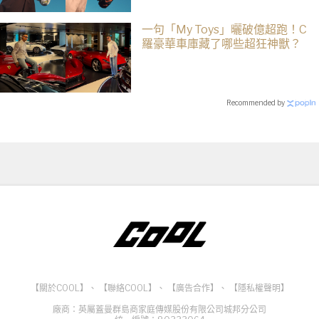
一句「My Toys」曬破億超跑！C
羅豪華車庫藏了哪些超狂神獸？
Recommended by
【關於COOL】
、
【聯絡COOL】
、
【廣告合作】
、
【隱私權聲明】
廠商：英屬蓋曼群島商家庭傳媒股份有限公司城邦分公司