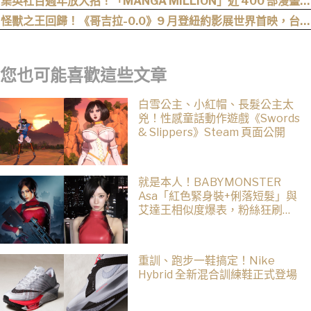
集英社百週年放大招！「MANGA MILLION」近 400 部漫畫免
費看，《航海王》、《火影忍者》支援逾百種語言
怪獸之王回歸！《哥吉拉-0.0》9 月登紐約影展世界首映，台灣
11 月 6 日上映
您也可能喜歡這些文章
白雪公主、小紅帽、長髮公主太
兇！性感童話動作遊戲《Swords
& Slippers》Steam 頁面公開
就是本人！BABYMONSTER
Asa「紅色緊身裝+俐落短髮」與
艾達王相似度爆表，粉絲狂刷
「ASA Wong」
重訓、跑步一鞋搞定！Nike
Hybrid 全新混合訓練鞋正式登場