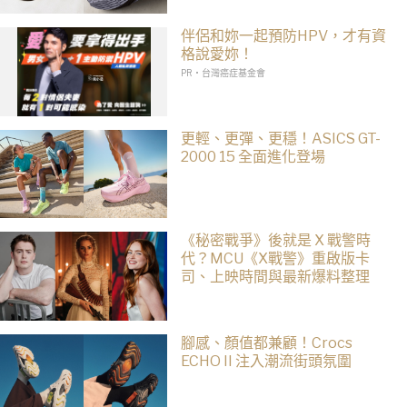
伴侶和妳一起預防HPV，才有資
格說愛妳！
PR・台灣癌症基金會
更輕、更彈、更穩！ASICS GT-
2000 15 全面進化登場
《秘密戰爭》後就是 X 戰警時
代？MCU《X戰警》重啟版卡
司、上映時間與最新爆料整理
腳感、顏值都兼顧！Crocs
ECHO II 注入潮流街頭氛圍