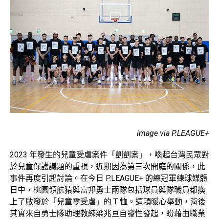
image via P.LEAGUE+
2023 年發生的兒童受虐案件「剴剴案」，喚起台灣民眾對
於兒童保護議題的重視，近期因為第三次開庭的關係，此
事件再度引起討論。在今日 P.LEAGUE+ 的總冠軍練球媒體
日中，桃園領航猿與富邦勇士兩隊包括球員與隊職員都換
上了啟發於「兒童零受虐」的 T 恤。這項暖心舉動，背後
其實來自勇士隊助理教練梁兆亘自發性發起，盼藉由職業