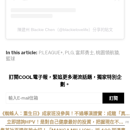
陳建州 Blackie Chen（@blackielovelife）分享的貼文
In this article:
P.LEAGUE+
,
PLG
,
富邦勇士
,
桃園領航猿
,
籃球
訂閱COOL電子報，緊追更多潮流話題，獨家特別企
劃。
訂閱
《蜘蛛人：重生日》成家班沒參與！不過導演證實：成龍「真的
有來片場」
立即諮詢HPV！是對自己健康最好的投資，把握現在不嫌
晚！