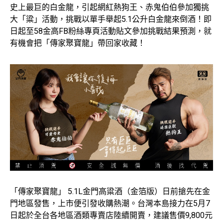
史上最巨的白金龍，引起網紅熱狗王、赤鬼伯伯參加獨挑
大「粱」活動，挑戰以單手舉起5.1公升白金龍來倒酒！即
日起至58金高FB粉絲專頁活動貼文參加挑戰結果預測，就
有機會把「傳家聚寶龍」帶回家收藏！
「傳家聚寶龍」 5.1L金門高粱酒（金箔版）日前搶先在金
門地區發售，上市便引發收購熱潮。台灣本島接力在5月7
日起於全台各地區酒類專賣店陸續開賣，建議售價9,800元