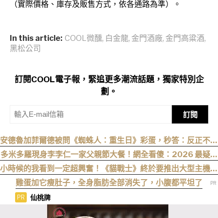
（實際價格、庫存及販售方式，依各通路為準）。
In this article:
COOL微醺
,
白金龍
,
金門酒廠
,
金門高粱酒
,
黑松公司
訂閱COOL電子報，緊追更多潮流話題，獨家特別企
劃。
訂閱
安德魯加菲爾德被問《蜘蛛人：重生日》彩蛋，秒答：反正不是
我
多米多羅現身李李仁一家父親節大餐！網全看傻：2026 最疑惑
的一篇文
小時候的我看到一定超興奮！《貓戰士》終於要推出大型主機遊
戲！《Warrior Cats: Clans of the Forest》今年秋季登場，
雞蛋加它瘦肚子，全身脂肪全部消失了，小腹都平坦了
自創貓咪加入四大部族冒險
仙桃牌
PR