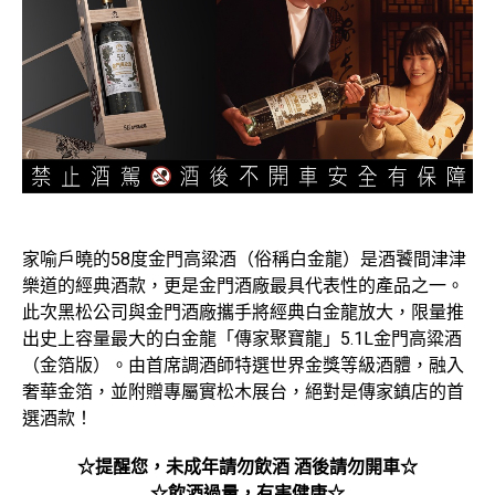
家喻戶曉的58度金門高粱酒（俗稱白金龍）是酒饕間津津
樂道的經典酒款，更是金門酒廠最具代表性的產品之一。
此次黑松公司與金門酒廠攜手將經典白金龍放大，限量推
出史上容量最大的白金龍「傳家聚寶龍」5.1L金門高粱酒
（金箔版）。由首席調酒師特選世界金獎等級酒體，融入
奢華金箔，並附贈專屬實松木展台，絕對是傳家鎮店的首
選酒款！
☆提醒您，未成年請勿飲酒 酒後請勿開車☆
☆飲酒過量，有害健康☆