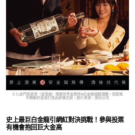
5.1L金門高粱酒（金箔版）精選世界金獎特A白金龍細膩酒體，搭配瓶
中飄動的金箔打造品飲儀式感。圖片來源：黑松公司
史上最巨白金龍引網紅對決挑戰！參與投票
有機會抱回巨大金高