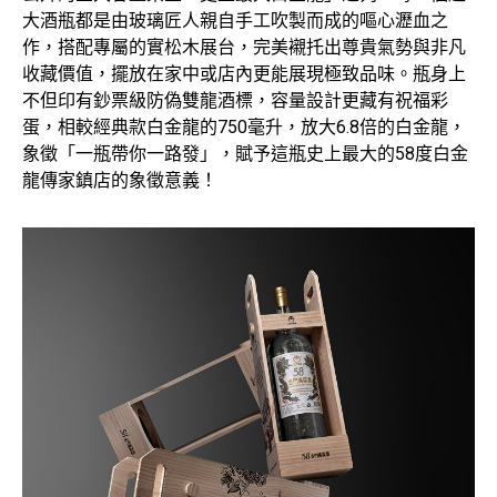
大酒瓶都是由玻璃匠人親自手工吹製而成的嘔心瀝血之
作，搭配專屬的實松木展台，完美襯托出尊貴氣勢與非凡
收藏價值，擺放在家中或店內更能展現極致品味。瓶身上
不但印有鈔票級防偽雙龍酒標，容量設計更藏有祝福彩
蛋，相較經典款白金龍的750毫升，放大6.8倍的白金龍，
象徵「一瓶帶你一路發」，賦予這瓶史上最大的58度白金
龍傳家鎮店的象徵意義！