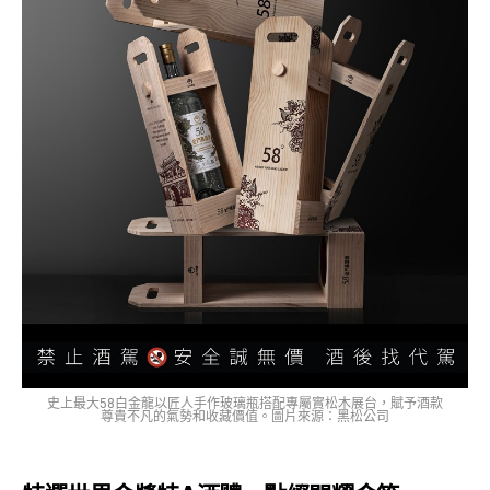
史上最大58白金龍以匠人手作玻璃瓶搭配專屬實松木展台，賦予酒款
尊貴不凡的氣勢和收藏價值。圖片來源：黑松公司