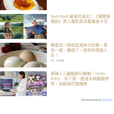
Sam Neill 最後的演出！《薩爾達
傳說》真人電影再添重量級卡司
雞蛋加一物就能減掉大肚腩，堅
持一週，腰細了，瘦到你懷疑人
生！
PR・新素簡
華碩 x 三麗鷗夢幻聯動！Hello
Kitty、布丁狗、酷洛米萌翻開學
祭，加碼抽巴黎機票
Recommended by