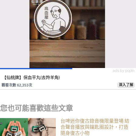
ads by popIn
【仙桃牌】保血平丸(去羚羊角)
深入了解
觀看次數 62,353次
您也可能喜歡這些文章
台啤迷你復古錄音機限量登場 結
合聲音播放與鑰匙圈設計，打造
隨身復古小物