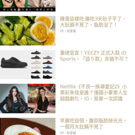
雞蛋這樣吃 連吃3天肚子平了，
大肚腩不見了，脂肪沒了！
PR・新素簡
重磅官宣！YEEZY 正式入駐 JD
Sports，「這 5 款」非搶不可？
Netflix《不良一族尋愛記2》小
栗彩朱佳是誰？僅國小畢業人生
超戲劇化，IG、背景一次認識
早晨吃這個，腹部脂肪掉光光，
一個月大肚腩不見了
PR・新素簡