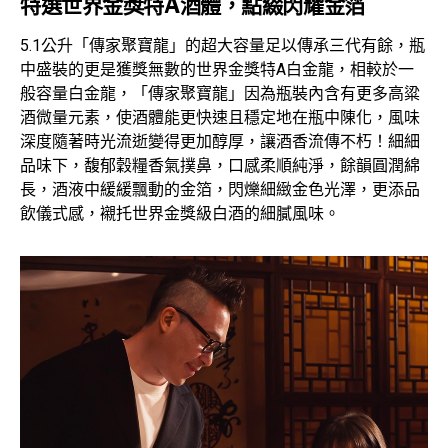
特選世界金獎特A酒體，點綴閃耀金箔
5.1公升「傳家聚寶龍」的超大容量足以傳承三代有餘，瓶
中盛裝的更是獲獎無數的世界金獎特A白金龍，相較於一
般容量白金龍，「傳家聚寶龍」因為瓶裝內含有更多高粱
酒微量元素，使酒體能更快速且穩定地在瓶中陳化，風味
深度隨著時光流逝變得更加醇厚，讓酒香流傳不朽！細細
品味下，馥郁穀糧香氣撲鼻，口感柔順純淨，餘韻圓潤綿
長，酒液中緩緩飄動的金箔，閃爍細緻金色光澤，更添品
飲儀式感，襯托世界金獎級白酒的細膩風味。