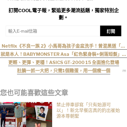
訂閱COOL電子報，緊追更多潮流話題，獨家特別企
劃。
訂閱
Netflix《不良一族 2》小馬哥為孩子金盆洗手！曾混黑道「割
掉小拇指」，女來賓全被帥到：超有骨氣
就是本人！BABYMONSTER Asa「紅色緊身裝+俐落短髮」與
艾達王相似度爆表，粉絲狂刷「ASA Wong」
更輕、更彈、更穩！ASICS GT-2000 15 全面進化登場
肚腩一抓一大把，只需1個雞蛋，用一個瘦一個
您也可能喜歡這些文章
禁止停車卻寫「只有始源可
以」！新北早餐店真的釣出崔始
源本尊朝聖