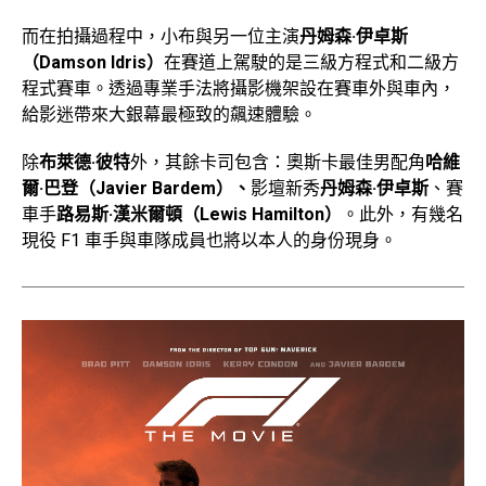
而在拍攝過程中，小布與另一位主演
丹姆森·伊卓斯
（Damson Idris）
在賽道上駕駛的是三級方程式和二級方
程式賽車。透過專業手法將攝影機架設在賽車外與車內，
給影迷帶來大銀幕最極致的飆速體驗。
除
布萊德·彼特
外，其餘卡司包含：奧斯卡最佳男配角
哈維
爾·巴登（Javier Bardem）、
影壇新秀
丹姆森·伊卓斯
、賽
車手
路易斯·漢米爾頓（Lewis Hamilton）
。此外，有幾名
現役 F1 車手與車隊成員也將以本人的身份現身。