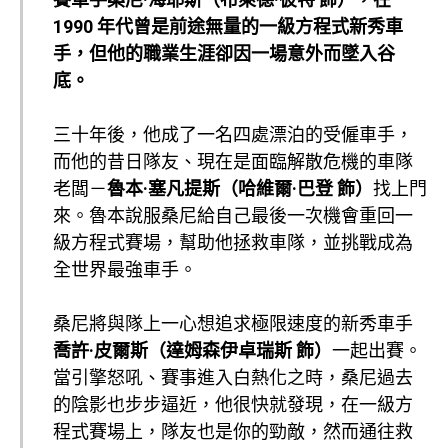
1990 年代曾是前途無量的一級方程式新秀車
手，但他的職業生涯卻因一場意外而墜入谷
底。
三十年後，他成了一名四處漂泊的受僱車手，
而他的昔日隊友、現在是面臨解散危機的車隊
老闆－
魯本·塞凡提斯（哈維爾·巴登 飾）
找上門
來。魯本說服桑尼給自己最後一次機會重回一
級方程式賽場，幫助他拯救車隊，並挑戰成為
全世界最強車手。
桑尼將與隊上一心想追求極限速度的新秀車手
喬許·皮爾斯（達姆森伊卓瑞斯 飾）
一起出賽。
當引擎怒吼、賽事進入白熱化之時，桑尼過去
的陰影也步步逼近，他很快就發現，在一級方
程式賽場上，隊友也是你的勁敵，然而通往救