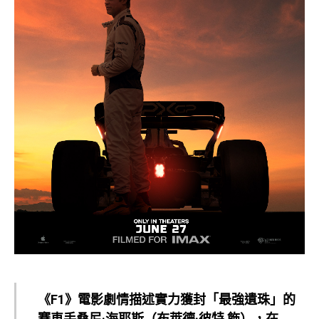
《F1》電影劇情描述實力獲封「最強遺珠」的
賽車手桑尼·海耶斯（布萊德·彼特 飾），在