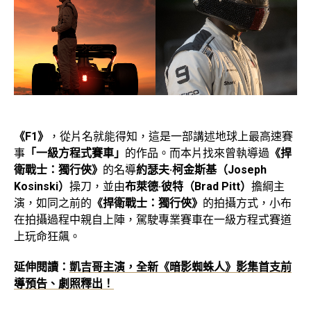
《F1》
，從片名就能得知，這是一部講述地球上最高速賽
事
「一級方程式賽車」
的作品。而本片找來曾執導過
《捍
衛戰士：獨行俠》
的名導
約瑟夫·柯金斯基（Joseph
Kosinski）
操刀，並由
布萊德·彼特（Brad Pitt）
擔綱主
演，如同之前的
《捍衛戰士：獨行俠》
的拍攝方式，小布
在拍攝過程中親自上陣，駕駛專業賽車在一級方程式賽道
上玩命狂飆。
延伸閱讀：
凱吉哥主演，全新《暗影蜘蛛人》影集首支前
導預告、劇照釋出！