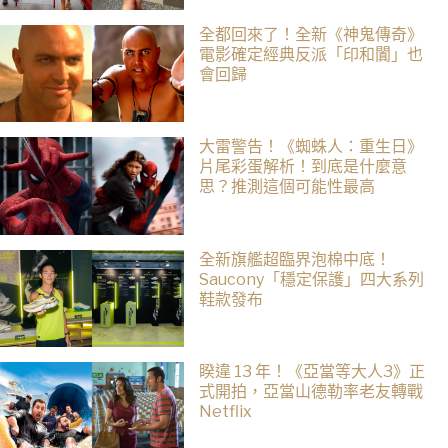
全都回來了！全新《神鬼傳奇》
電影確定經典反派「印和闐」也
會回歸
大雷警告！《蜘蛛人：重生日》
片尾彩蛋解析！到底是什麼意
思？推測這個可能性最高
全新旗艦超臨界泡棉中底！
Saucony「穩定保護」四大系列
鞋款發布
睽違 13 年！《亞當等大人3》正
式開拍，亞當山德勒率老友轉戰
Netflix