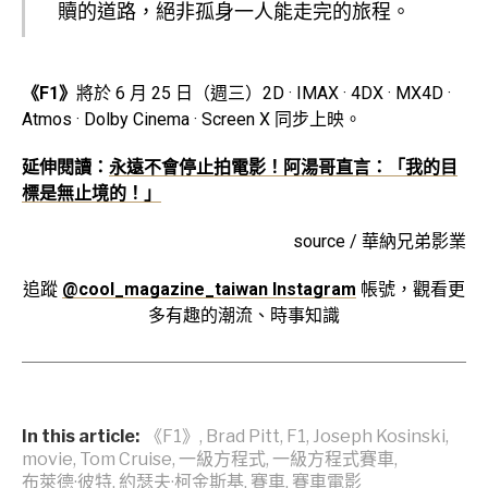
贖的道路，絕非孤身一人能走完的旅程。
《F1》
將於 6 月 25 日（週三）2D · IMAX · 4DX · MX4D ·
Atmos · Dolby Cinema · Screen X 同步上映。
延伸閱讀：
永遠不會停止拍電影！阿湯哥直言：「我的目
標是無止境的！」
source / 華納兄弟影業
追蹤
@cool_magazine_taiwan Instagram
帳號，觀看更
多有趣的潮流、時事知識
In this article:
《F1》
,
Brad Pitt
,
F1
,
Joseph Kosinski
,
movie
,
Tom Cruise
,
一級方程式
,
一級方程式賽車
,
布萊德·彼特
,
約瑟夫·柯金斯基
,
賽車
,
賽車電影