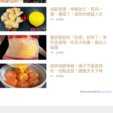
減肥首選，檸檬加它，堅持一
週，腰細了，瘦到你懷疑人生
PR・新素簡
腹部脂肪的「剋星」找到了，常
吃這幾物，吃走大肚囊，瘦出小
蠻腰
PR・新素簡
超神減肥神器！橘子不要直接
吃，加點這個！體重天天下降
PR・新素簡
Recommended by