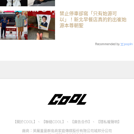
禁止停車卻寫「只有始源可
以」！新北早餐店真的釣出崔始
源本尊朝聖
Recommended by
【關於COOL】
、
【聯絡COOL】
、
【廣告合作】
、
【隱私權聲明】
廠商：英屬蓋曼群島商家庭傳媒股份有限公司城邦分公司