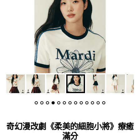
奇幻漫改劇《柔美的細胞小將》療癒
滿分