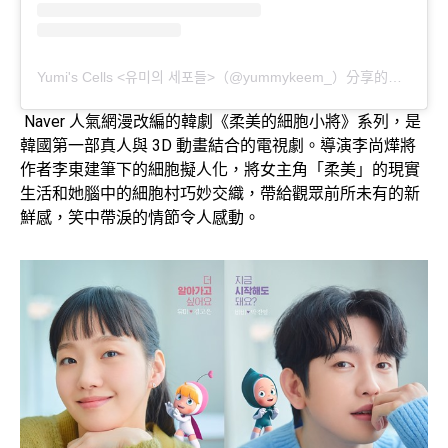
Yumi's Cells <유미의 세포들>（@yummykeem_）分享的貼文
Naver 人氣網漫改編的韓劇《柔美的細胞小將》系列，是
韓國第一部真人與 3D 動畫結合的電視劇。導演李尚燁將
作者李東建筆下的細胞擬人化，將女主角「柔美」的現實
生活和她腦中的細胞村巧妙交織，帶給觀眾前所未有的新
鮮感，笑中帶淚的情節令人感動。