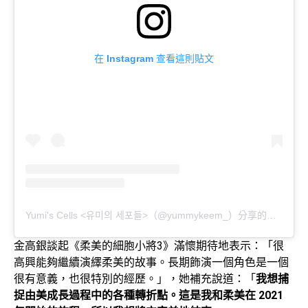
在 Instagram 查看這則貼文
Yumi's Cells <유미의 세포들>（@yummykeem_）分享的貼文
金高銀談起《柔美的細胞小將3》滿懷期待地表示：「很
高興能夠繼續演繹柔美的故事。長期飾演一個角色是一個
很有意義，也很特別的經歷。」，她補充說道：「
我想捕
捉由美成長過程中的各種轉折點。這是我和柔美在 2021