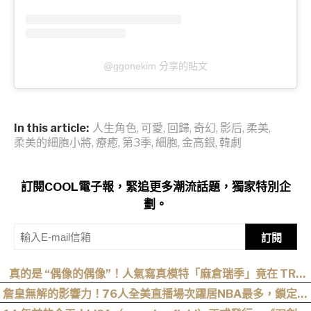
@ggonekim 分享的貼文
In this article:
人生角色
,
可愛
,
回歸
,
奇幻
,
影后
,
柔美
,
柔美的細胞小將
,
療癒
,
第3季
,
細胞
,
金高銀
,
韓劇
訂閱COOL電子報，緊追更多潮流話題，獨家特別企
劃。
訂閱
真的是 “偶像的偶像”！人氣寫真模特「麻倉瑞季」竟在 TRE
“成功追星”，可愛直言：涼森真的太可愛，幸好有來台灣
詹皇無解的影響力！76人全美直播場次躍居NBA最多，鎖定開
幕戰與聖誕大戰