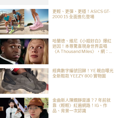
更輕、更彈、更穩！ASICS GT-
2000 15 全面進化登場
哈蘭德、維尼《小姐好白》爆紅
迷因！本尊驚喜現身世界盃唱
〈A Thousand Miles〉，網：文
藝復興了
經典數字編號回歸！YE 親自曝光
全新鞋款 YEEZY 800 實物圖
金曲新人陳嫺靜是誰？7 年前就
靠〈輕輕〉紅遍網路！IG、作
品、背景一次認識