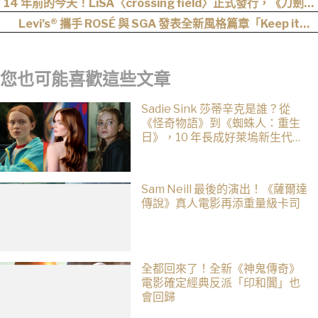
14 年前的今天！LiSA〈crossing field〉正式發行，《刀劍神
域》OP 不只熱血還藏著桐人、亞絲娜最深的羈絆
Levi’s® 攜手 ROSÉ 與 SGA 發表全新風格篇章「Keep it
Loose」，全新寬版丹寧登場！
您也可能喜歡這些文章
Sadie Sink 莎蒂辛克是誰？從
《怪奇物語》到《蜘蛛人：重生
日》，10 年長成好萊塢新生代女
星
Sam Neill 最後的演出！《薩爾達
傳說》真人電影再添重量級卡司
全都回來了！全新《神鬼傳奇》
電影確定經典反派「印和闐」也
會回歸