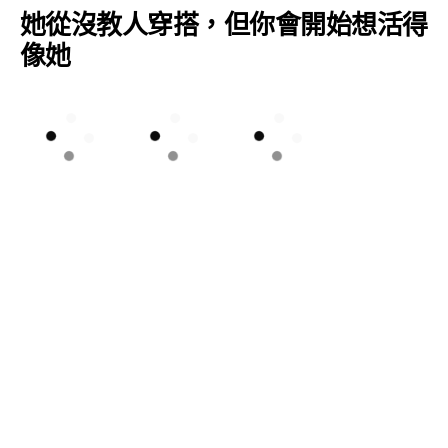
她從沒教人穿搭，但你會開始想活得
像她
現在回頭看這部 1978 年的影片，很難不讓人聯想到今天
小紅書與 TikTok 上充斥的旅人 vlog。只是她不需要講話，
也不需要解釋每一件單品的搭配邏輯，因為她本身就是邏
輯本體。
她把羅馬當成伸展台，把濕髮當成髮型，把每一張明信片
當成影像說明卡。而 FENDI 則接手這份極具神話意味的旅
人原型，把所有細節一一拆解、重組，放進男女裝系列
裡。
穿上這些衣服，不是為了變成她，而是為了讓你有材料拍