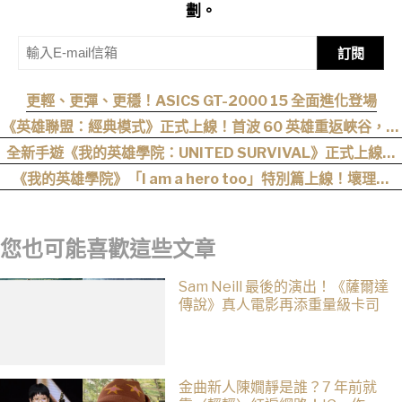
劃。
訂閱
更輕、更彈、更穩！ASICS GT-2000 15 全面進化登場
《英雄聯盟：經典模式》正式上線！首波 60 英雄重返峽谷，阿
卡莉、凱能、慎下一波加入
全新手遊《我的英雄學院：UNITED SURVIVAL》正式上線！
事前登錄人數突破 100 萬！
《我的英雄學院》「I am a hero too」特別篇上線！壞理版
〈Hero too〉正式公開！
您也可能喜歡這些文章
Sam Neill 最後的演出！《薩爾達
傳說》真人電影再添重量級卡司
金曲新人陳嫺靜是誰？7 年前就