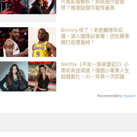
片尾彩蛋解析！到底是什麼意
思？推測這個可能性最高
Bronny 慘了！老爸離隊失庇
護，湖人隨隊記者曝：恐在賽季
開打前遭裁掉！
Netflix《不良一族尋愛記2》小
栗彩朱佳是誰？僅國小畢業人生
超戲劇化，IG、背景一次認識
Recommended by