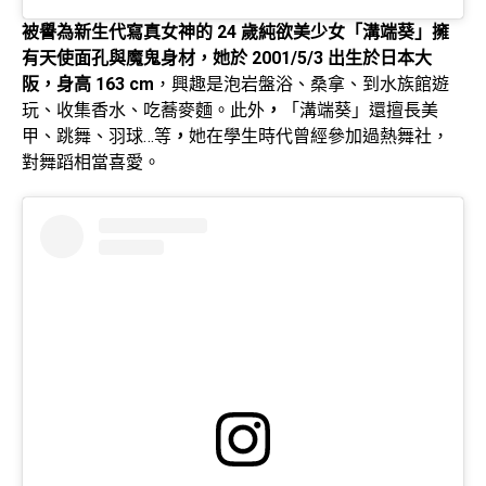
被譽為新生代寫真女神的 24 歲純欲美少女「溝端葵」擁
有天使面孔與魔鬼身材，她於 2001/5/3 出生於日本大
阪，身高 163 cm
，興趣是泡岩盤浴、桑拿、到水族館遊
玩、收集香水、吃蕎麥麵。此外
，
「溝端葵」還擅長美
甲、跳舞、羽球…等
，
她在學生時代曾經參加過熱舞社，
對舞蹈相當喜愛。