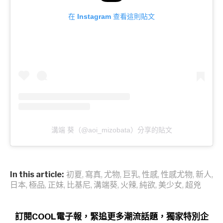
在 Instagram 查看這則貼文
溝端 葵（@aoi_mizobata）分享的貼文
In this article:
初夏
,
寫真
,
尤物
,
巨乳
,
性感
,
性感尤物
,
新人
,
日本
,
極品
,
正妹
,
比基尼
,
溝端葵
,
火辣
,
純欲
,
美少女
,
超兇
訂閱COOL電子報，緊追更多潮流話題，獨家特別企