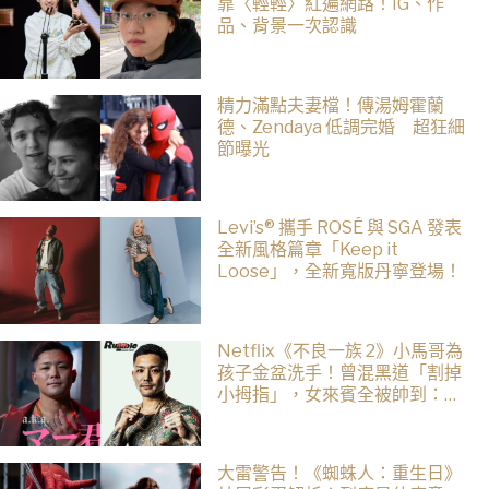
靠〈輕輕〉紅遍網路！IG、作
品、背景一次認識
精力滿點夫妻檔！傳湯姆霍蘭
德、Zendaya 低調完婚 超狂細
節曝光
Levi’s® 攜手 ROSÉ 與 SGA 發表
全新風格篇章「Keep it
Loose」，全新寬版丹寧登場！
Netflix《不良一族 2》小馬哥為
孩子金盆洗手！曾混黑道「割掉
小拇指」，女來賓全被帥到：超
有骨氣
大雷警告！《蜘蛛人：重生日》