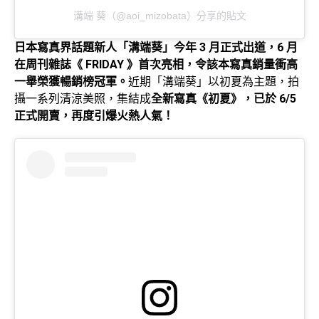
溝端 葵（@aoi_mizobata）分享的貼文
日本寫真界話題新人「溝端葵」今年 3 月正式出道，6 月
在周刊雜誌《 FRIDAY 》首次亮相，令該本寫真銷量衝高
一舉榮獲暢銷榜冠軍。
近期「溝端葵」以初夏為主題，拍
攝一系列清涼美照，集結成
全新寫真《初夏》，已於 6/5
正式開賣，再度引爆火熱人氣！