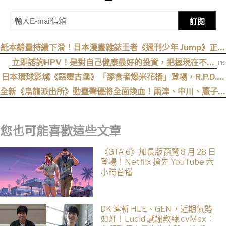
訂閱
紙本銷量持續下滑！日本漫畫雜誌王者《週刊少年 Jump》正式
跌破百萬大關
立即諮詢HPV！是對自己健康最好的投資，把握現在不嫌
晚！
日本環球影城《惡靈古堡》「舔食者爆米花桶」登場，R.P.D.制
服周邊同步公開
全新《烏龍派出所》動畫聲優將全面換血！兩津、中川、麗子、
大原所長新卡司 9 月 5 日揭曉
您也可能喜歡這些文章
《GTA 6》加長版預覽 8 月 28 日
登場！Netflix 搶先 YouTube 六
小時首播
DK 連斬 HLE、GEN，近期氣勢
如虹！Lucid 感謝教練 cvMax：