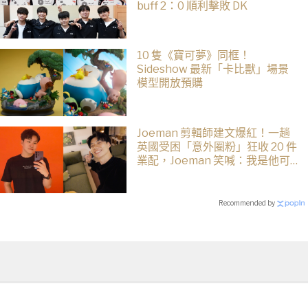
buff 2：0 順利擊敗 DK
10 隻《寶可夢》同框！
Sideshow 最新「卡比獸」場景
模型開放預購
Joeman 剪輯師建文爆紅！一趟
英國受困「意外圈粉」狂收 20 件
業配，Joeman 笑喊：我是他可
能想離職
Recommended by