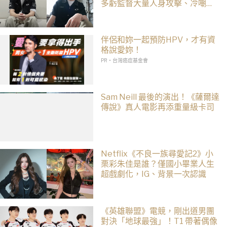
多虧監督大量人身攻擊、冷嘲熱
諷
伴侶和妳一起預防HPV，才有資
格說愛妳！
PR・台灣癌症基金會
Sam Neill 最後的演出！《薩爾達
傳說》真人電影再添重量級卡司
Netflix《不良一族尋愛記2》小
栗彩朱佳是誰？僅國小畢業人生
超戲劇化，IG、背景一次認識
《英雄聯盟》電競，剛出道男團
對決「地球最強」！T1 帶著偶像