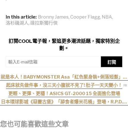
In this article:
Bronny James
,
Cooper Flagg
,
NBA
,
洛杉磯湖人
,
達拉斯獨行俠
訂閱COOL電子報，緊追更多潮流話題，獨家特別企
劃。
訂閱
就是本人！BABYMONSTER Asa「紅色緊身裝+俐落短髮」與
艾達王相似度爆表，粉絲狂刷「ASA Wong」
起床就先做件事，沒三天小腹就不見了! 肚子一天天變小！
更輕、更彈、更穩！ASICS GT-2000 15 全面進化登場
日本環球影城《惡靈古堡》「舔食者爆米花桶」登場，R.P.D.制
服周邊同步公開
您也可能喜歡這些文章