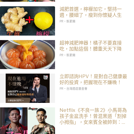
減肥首選，檸檬加它，堅持一
週，腰細了，瘦到你懷疑人生
PR・新素簡
超神減肥神器！橘子不要直接
吃，加點這個！體重天天下降
PR・新素簡
立即諮詢HPV！是對自己健康最
好的投資，把握現在不嫌晚！
PR・台灣癌症基金會
Netflix《不良一族 2》小馬哥為
孩子金盆洗手！曾混黑道「割掉
小拇指」，女來賓全被帥到：超
有骨氣