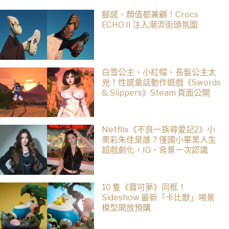
腳感、顏值都兼顧！Crocs
ECHO II 注入潮流街頭氛圍
白雪公主、小紅帽、長髮公主太
兇！性感童話動作遊戲《Swords
& Slippers》Steam 頁面公開
Netflix《不良一族尋愛記2》小
栗彩朱佳是誰？僅國小畢業人生
超戲劇化，IG、背景一次認識
10 隻《寶可夢》同框！
Sideshow 最新「卡比獸」場景
模型開放預購