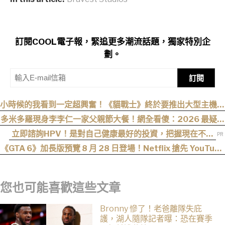
訂閱COOL電子報，緊追更多潮流話題，獨家特別企
劃。
訂閱
小時候的我看到一定超興奮！《貓戰士》終於要推出大型主機遊
戲！《Warrior Cats: Clans of the Forest》今年秋季登場，
多米多羅現身李李仁一家父親節大餐！網全看傻：2026 最疑惑
自創貓咪加入四大部族冒險
的一篇文
立即諮詢HPV！是對自己健康最好的投資，把握現在不嫌
晚！
《GTA 6》加長版預覽 8 月 28 日登場！Netflix 搶先 YouTube
六小時首播
您也可能喜歡這些文章
Bronny 慘了！老爸離隊失庇
護，湖人隨隊記者曝：恐在賽季