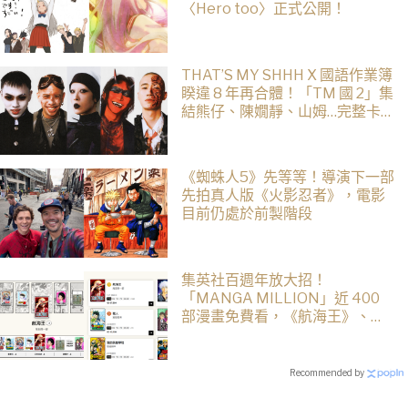
〈Hero too〉正式公開！
THAT’S MY SHHH X 國語作業簿
睽違 8 年再合體！「TM 國 2」集
結熊仔、陳嫺靜、山姆…完整卡
司、售票資訊一次看
《蜘蛛人5》先等等！導演下一部
先拍真人版《火影忍者》，電影
目前仍處於前製階段
集英社百週年放大招！
「MANGA MILLION」近 400
部漫畫免費看，《航海王》、
《火影忍者》支援逾百種語言
Recommended by