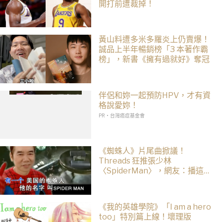
開打前遭裁掉！
黃山料遭多米多羅炎上仍賣爆！
誠品上半年暢銷榜「3 本著作霸
榜」，新書《擁有過就好》奪冠
伴侶和妳一起預防HPV，才有資
格說愛妳！
PR・台灣癌症基金會
《蜘蛛人》片尾曲掀議！
Threads 狂推張少林
〈SpiderMan〉，網友：播這個
直接神作預定
《我的英雄學院》「I am a hero
too」特別篇上線！壞理版