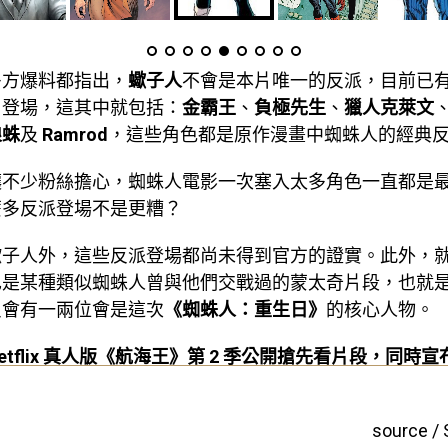
多方爆料都指出，
蠍子人
不會是本片唯一的反派，目前已
片登場，這其中就包括：
金霸王
、
負極先生
、
獵人克萊文
狼蛛
及
Ramrod
，這些角色都是原作漫畫中蜘蛛人的經典
讓不少粉絲擔心，蜘蛛人電影一次塞入太多角色一直都是
麼多反派登場不是更糟？
蠍子人外，這些反派登場都尚未得到官方的證實。此外，
也是某種類似蜘蛛人曾與他們交戰過的蒙太奇片段，也就
只會有一兩位會是這次
《蜘蛛人：重生日》
的核心人物。
etflix 真人版《航海王》第 2 季公開搶先看片段，同時宣
source / 