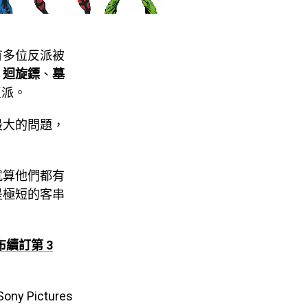
有多位反派被
、
迴旋鏢
、
墓
反派。
最大的問題，
就算他們都有
是極短的客串
布續訂第 3
Sony Pictures