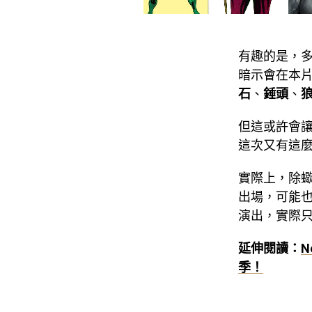
有趣的是，
暗示會在本
石
、
錘頭
、
但這或許會
這次又有這
實際上，除
出場，可能
演出，實際
延伸閱讀：
N
季！