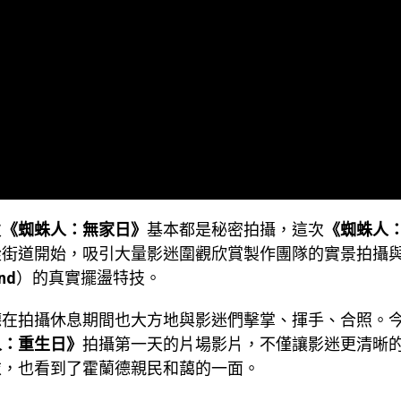
次
《蜘蛛人：無家日》
基本都是秘密拍攝，這次
《蜘蛛人
從街道開始，吸引大量影迷圍觀欣賞製作團隊的實景拍攝
nd
）的真實擺盪特技。
德在拍攝休息期間也大方地與影迷們擊掌、揮手、合照。
人：重生日》
拍攝第一天的片場影片，不僅讓影迷更清晰
衣，也看到了霍蘭德親民和藹的一面。