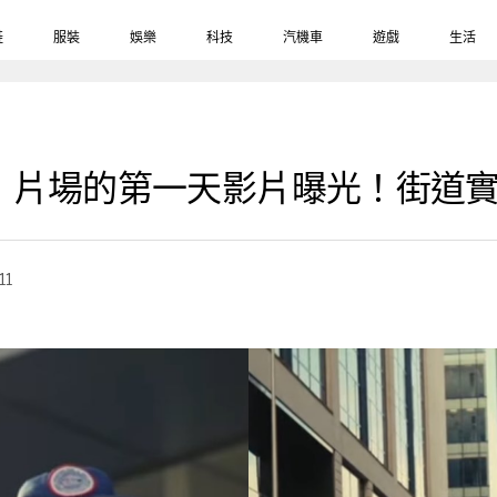
鞋
服裝
娛樂
科技
汽機車
遊戲
生活
》片場的第一天影片曝光！街道
11