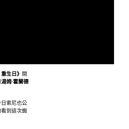
：重生日》
開
與
湯姆·霍蘭德
今日索尼也公
的看到這次蜘