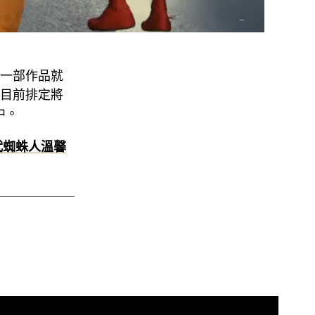
一部作品就
目前排定將
中。
代蜘蛛人溫馨