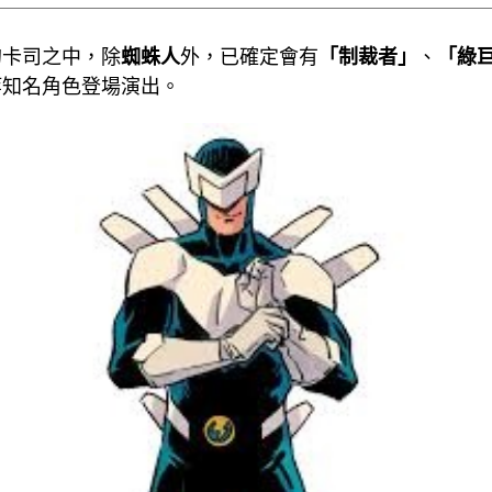
的卡司之中，除
蜘蛛人
外，已確定會有
「制裁者」
、
「綠
等知名角色登場演出。