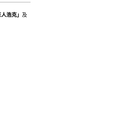
巨人浩克」
及