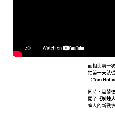
而相比前一
拍第一天就
（
Tom Holla
同時，霍蘭
開了
《蜘蛛
蛛人的新戰