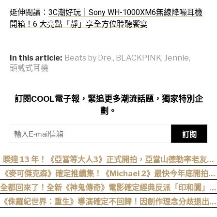
延伸閱讀：
3C潮好玩｜Sony WH-1000XM6無線降噪耳機
開箱！6 大亮點「靜」享全方位聆聽饗宴
In this article:
Beats by Dre.
,
BLACKPINK
,
Jennie
,
頭戴式耳機
訂閱COOL電子報，緊追更多潮流話題，獨家特別企
劃。
訂閱
睽違 13 年！《亞當等大人3》正式開拍，亞當山德勒率老友轉
戰 Netflix
《麥可傑克森》確定推續集！《Michael 2》最快今年底開拍、
上映時間曝光
全都回來了！全新《神鬼傳奇》電影確定經典反派「印和闐」也
會回歸
《侏羅紀世界：重生》導演確定不回歸！因創作理念分歧退出續
集