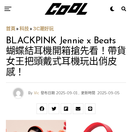
首頁
»
科技
»
3C潮好玩
BLACKPINK Jennie x Beats
蝴蝶結耳機開箱搶先看！帶貨
女王把頭戴式耳機玩出俏皮
感！
By
Vic
發布日期
2025-09-01
,
更新時間
2025-09-05