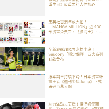
重生日》最重要的人性核心
集英社百週年放大招！
「MANGA MILLION」近 400
部漫畫免費看，《航海王》、
《火影忍者》支援逾百種語言
全新旗艦超臨界泡棉中底！
Saucony「穩定保護」四大系列
鞋款發布
紙本銷量持續下滑！日本漫畫雜
誌王者《週刊少年 Jump》正式
跌破百萬大關
精力滿點夫妻檔！傳湯姆霍蘭