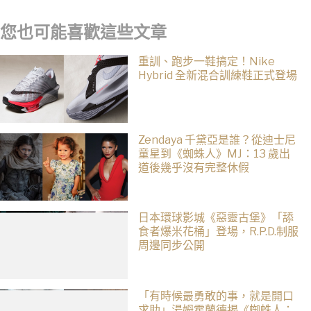
您也可能喜歡這些文章
重訓、跑步一鞋搞定！Nike
Hybrid 全新混合訓練鞋正式登場
Zendaya 千黛亞是誰？從迪士尼
童星到《蜘蛛人》MJ：13 歲出
道後幾乎沒有完整休假
日本環球影城《惡靈古堡》「舔
食者爆米花桶」登場，R.P.D.制服
周邊同步公開
「有時候最勇敢的事，就是開口
求助」湯姆霍蘭德揭《蜘蛛人：