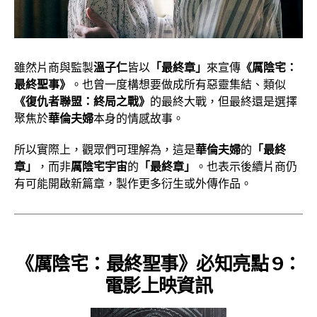
雖然片商與監製
溫子仁
皆以
「最終章」
來宣傳
《厲陰宅：
最終聖事》
。也曾一度構想要做成所有惡靈集結、類似
《復仇者聯盟：終局之戰》
的最終大戰，但最終還是選擇
聚焦於
華倫夫婦
本身的情感故事。
所以實際上，觀眾們可理解為，這是
華倫夫婦
的
「最終
章」
，而非
厲陰宅宇宙
的
「最終章」
。也表示後續片商仍
有可能開啟新篇章，製作更多衍生或外傳作品。
《厲陰宅：最終聖事》必知亮點 9：
電影上映資訊