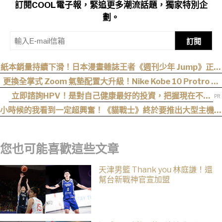
訂閱COOL電子報，緊追更多潮流話題，獨家特別企
劃。
訂閱
紙本銷量持續下滑！日本漫畫雜誌王者《週刊少年 Jump》正式
跌破百萬大關
更換全掌式 Zoom 氣墊配置大升級！Nike Kobe 10 Protro 正
式回歸
立即諮詢HPV！是對自己健康最好的投資，把握現在不嫌
晚！
小時候的我看到一定超興奮！《貓戰士》終於要推出大型主機遊
戲！《Warrior Cats: Clans of the Forest》今年秋季登場，
自創貓咪加入四大部族冒險
您也可能喜歡這些文章
天津男籃 Thank you 林庭謙！還
幫台新戰神官宣加盟