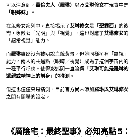
可以注意到，
華倫夫人（羅琳）
以及
艾琳修女
在現實中是
「親姊妹」
。
在鬼修女系列中，直接揭示了
艾琳修女
是
「聖露西」
的後
裔，象徵著「光明」與「視覺」，這也對應了
艾琳修女
的
「超常視覺」能力。
而
羅琳
雖然沒有被明說血統背景，但她同樣擁有「靈視」
能力。兩人的共通點（眼睛／視覺）成為了這個宇宙內的
一種平行呼應。使得影迷間一直流傳
「艾琳可能是羅琳的
遠親或精神上的前身」
的推測。
但這也僅僅只是猜測，目前官方尚未添加
羅琳
與
艾琳修女
之間有關聯的設定。
《厲陰宅：最終聖事》必知亮點 5：