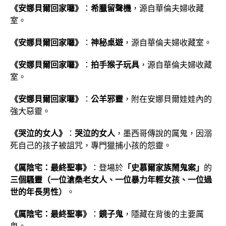
《安娜貝爾回家囉》
：
希臘留聲機
，源自華倫夫婦收藏
室。
《安娜貝爾回家囉》
：
神秘桌遊
，源自華倫夫婦收藏室。
《安娜貝爾回家囉》
：
拍手猴子玩具
，源自華倫夫婦收藏
室。
《安娜貝爾回家囉》
：
公羊邪靈
，附在安娜貝爾娃娃內的
強大惡靈。
《哭泣的女人》
：
哭泣的女人
，墨西哥傳說的厲鬼，因溺
死自己的孩子被詛咒，專門獵捕小孩的怨靈。
《厲陰宅：最終聖事》
：登場於
「史慕爾家族鬧鬼案」
的
三個騷靈（一位滄桑老女人、一位暴力年輕女孩、一位過
世的年長男性）
。
《厲陰宅：最終聖事》
：
鏡子鬼
，隱藏在背後的主要厲