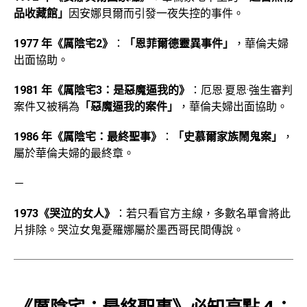
品收藏館」
因安娜貝爾而引發一夜失控的事件。
1977 年《厲陰宅2》
：
「恩菲爾德靈異事件」
，華倫夫婦
出面協助。
1981 年《厲陰宅3：是惡魔逼我的》
：厄恩·夏恩·強生審判
案件又被稱為
「惡魔逼我的案件」
，華倫夫婦出面協助。
1986 年《厲陰宅：最終聖事》
：
「史慕爾家族鬧鬼案」
，
屬於華倫夫婦的最終章。
－
1973《哭泣的女人》
：若只看官方主線，多數名單會將此
片排除。哭泣女鬼憂羅娜屬於墨西哥民間傳說。