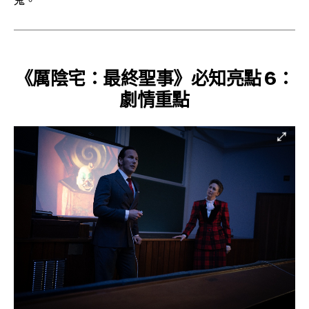
鬼。
《厲陰宅：最終聖事》必知亮點 6：
劇情重點