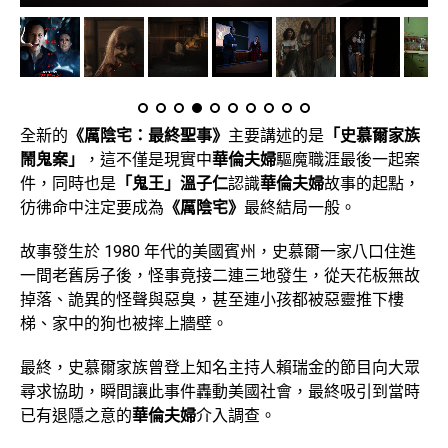
全新的
《厲陰宅：最終聖事》
主要講述的是
「史慕爾家族
鬧鬼案」
，這不僅是現實中
華倫夫婦
驅魔職涯最後一起案
件，同時也是
「鬼王」溫子仁
認識
華倫夫婦
故事的起點，
彷彿命中注定要成為
《厲陰宅》
最終結局一般。
故事發生於 1980 年代的美國賓州，史慕爾一家八口住進
一間老舊房子後，怪事竟接二連三地發生，從天花板無故
掉落、詭異的怪聲與惡臭，甚至連小孩都被惡靈推下樓
梯、家中的狗也被摔上牆壁。
最終，史慕爾家族曾登上知名主持人賴瑞金的節目向大眾
尋求協助，瞬間讓此事件轟動美國社會，最終吸引到當時
已有退隱之意的
華倫夫婦
介入調查。