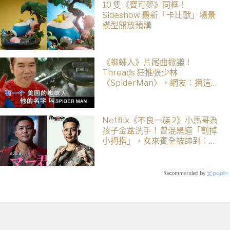
10 隻《寶可夢》同框！
Sideshow 最新「卡比獸」場景
模型開放預購
《蜘蛛人》片尾曲掀議！
Threads 狂推張少林
〈SpiderMan〉，網友：播這個
直接神作預定
Netflix《不良一族 2》小馬哥為
孩子金盆洗手！曾混黑道「割掉
小拇指」，女來賓全被帥到：超
有骨氣
Recommended by