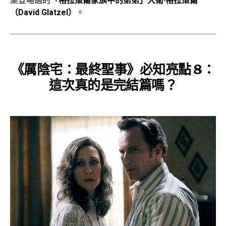
集登場過的
「格拉策爾家族中的弟弟」大衛·格拉策爾
（David Glatzel）
。
《厲陰宅：最終聖事》必知亮點 8：
這次
真的是完結篇嗎？