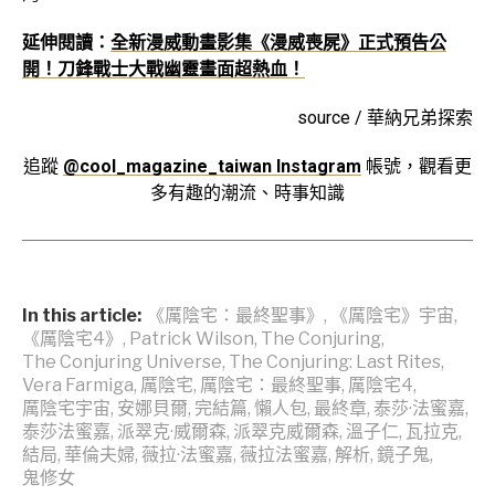
延伸閱讀：
全新漫威動畫影集《漫威喪屍》正式預告公
開！刀鋒戰士大戰幽靈畫面超熱血！
source / 華納兄弟探索
追蹤
@cool_magazine_taiwan Instagram
帳號，觀看更
多有趣的潮流、時事知識
In this article:
《厲陰宅：最終聖事》
,
《厲陰宅》宇宙
,
《厲陰宅4》
,
Patrick Wilson
,
The Conjuring
,
The Conjuring Universe
,
The Conjuring: Last Rites
,
Vera Farmiga
,
厲陰宅
,
厲陰宅：最終聖事
,
厲陰宅4
,
厲陰宅宇宙
,
安娜貝爾
,
完結篇
,
懶人包
,
最終章
,
泰莎·法蜜嘉
,
泰莎法蜜嘉
,
派翠克·威爾森
,
派翠克威爾森
,
溫子仁
,
瓦拉克
,
結局
,
華倫夫婦
,
薇拉·法蜜嘉
,
薇拉法蜜嘉
,
解析
,
鏡子鬼
,
鬼修女