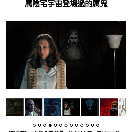
厲陰宅宇宙登場過的厲鬼