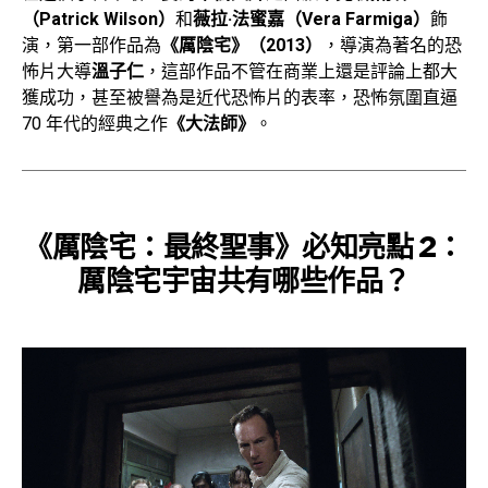
（Patrick Wilson）
和
薇拉·法蜜嘉（Vera Farmiga）
飾
演，第一部作品為
《厲陰宅》（2013）
，導演為著名的恐
怖片大導
溫子仁
，這部作品不管在商業上還是評論上都大
獲成功，甚至被譽為是近代恐怖片的表率，恐怖氛圍直逼
70 年代的經典之作
《大法師》
。
《厲陰宅：最終聖事》必知亮點 2：
厲陰宅宇宙
共有哪些作品？