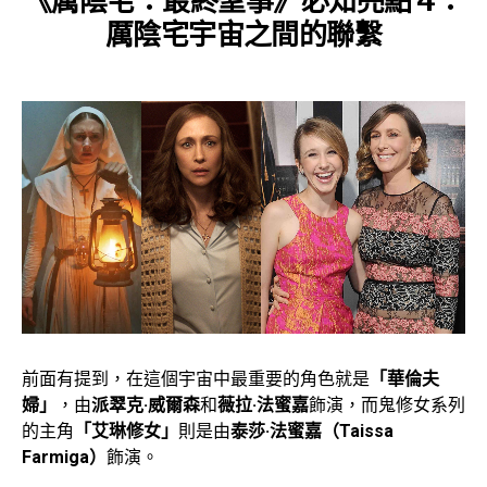
《厲陰宅：最終聖事》必知亮點 4：
厲陰宅宇宙之間的聯繫
前面有提到，在這個宇宙中最重要的角色就是
「華倫夫
婦」
，由
派翠克·威爾森
和
薇拉·法蜜嘉
飾演，而鬼修女系列
的主角
「艾琳修女」
則是由
泰莎·法蜜嘉（Taissa
Farmiga）
飾演。