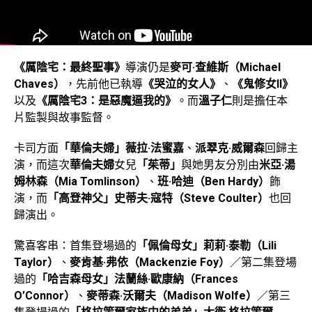
《厲陰宅：最終聖事》
導演仍是
麥可·查維斯（Michael
Chaves）
，先前他已執導
《哭泣的女人》
、
《鬼修女II》
以及
《厲陰宅3：是惡魔逼我的》
。而
溫子仁
則是擔任本
片監製與故事監督。
卡司方面
「華倫夫婦」薇拉·法蜜嘉
、
派翠克·威爾森
回歸主
演，而這次
華倫夫婦
女兒
「茱蒂」
與她男友分別由
米亞·湯
姆林森（Mia Tomlinson）
、
班·哈迪（Ben Hardy）
飾
演，而
「高登神父」史蒂夫·寇特（Steve Coulter）
也回
歸演出。
驚喜客串：首集登場過的
「佩倫母女」莉莉·泰勒（Lili
Taylor）
、
麥肯基·弗依（Mackenzie Foy）
／第二集登場
過的
「哈吉森母女」法蘭絲·歐康納（Frances
O’Connor）
、
麥蒂森·沃爾夫（Madison Wolfe）
／第三