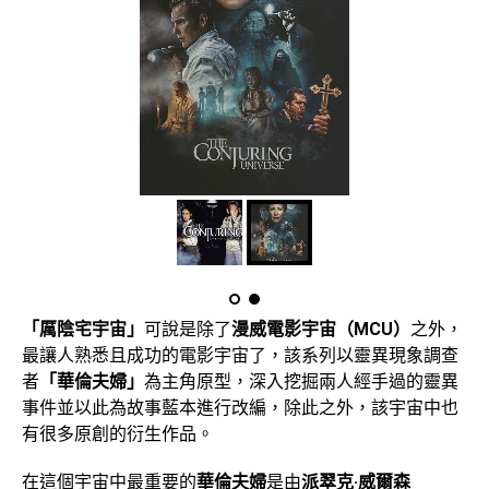
「厲陰宅宇宙」
可說是除了
漫威電影宇宙（MCU）
之外，
最讓人熟悉且成功的電影宇宙了，該系列以靈異現象調查
者
「華倫夫婦」
為主角原型，深入挖掘兩人經手過的靈異
事件並以此為故事藍本進行改編，除此之外，該宇宙中也
有很多原創的衍生作品。
在這個宇宙中最重要的
華倫夫婦
是由
派翠克·威爾森