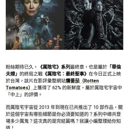
粉絲期待已久，
《厲陰宅》系列
最終章，也是屬於
「華倫
夫婦」
的終局之戰
《厲陰宅：最終聖事》
在今日正式上映
於台灣，該片在影評彙整網站
爛番茄（Rotten
Tomatoes）
上獲得了 62% 的新鮮度，屬於厲陰宅宇宙中
「中上」的評價。
而厲陰宅宇宙從 2013 年到現在已共推出了 10 部作品，關
於這個宇宙有哪些細節是你必須要知道的？系列中總共登
場多少厲鬼？這次真的是完結篇嗎？就讓小編整理給你知
道！