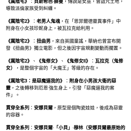
《厲陰宅》
：
貝斯希芭·薛曼
，傳說是女巫，曾詛咒土地，
導致派倫家族受到糾纏。
《厲陰宅2》
：
老男人鬼魂
，在「恩菲爾德靈異事件」中
附身在小女孩珍妮身上，被瓦拉克給利用。
《厲陰宅2》
：
扭曲男
，來自英國童謠，華納也曾宣布開
發《扭曲男》獨立電影，但之後因宇宙規劃變動而擱置。
《厲陰宅2》
、
《鬼修女》
、
《鬼修女II》
：
瓦拉克（鬼修
女）
，是整個宇宙的「大魔王」等級的存在。
《厲陰宅3：是惡魔逼我的》
：
附身在小男孩大衛的惡
靈
，之後轉移到厄恩·強生身上，引發「惡魔逼我的案
件」。
貫穿全系列
：
安娜貝爾
，原型是個陶瓷娃娃，後成為惡靈
的容器。
貫穿全系列
：
安娜貝爾·「小貝」·穆林（安娜貝爾最原始的