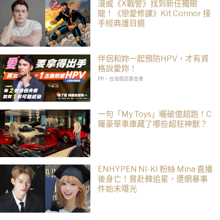
漫威《X戰警》找到新任獨眼
龍！《戀愛修課》Kit Connor 接
手經典護目鏡
伴侶和妳一起預防HPV，才有資
格說愛妳！
PR・台灣癌症基金會
一句「My Toys」曬破億超跑！C
羅豪華車庫藏了哪些超狂神獸？
ENHYPEN NI-KI 粉絲 Mina 直播
後身亡！曾赴韓追星，遭網暴事
件始末曝光