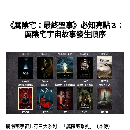
《厲陰宅：最終聖事》必知亮點 3：
厲陰宅宇宙
故事發生順序
厲陰宅宇宙
共有三大系列：
「厲陰宅系列」（本傳）
、