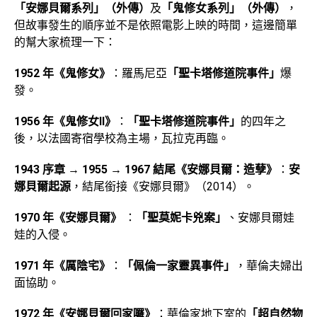
「安娜貝爾系列」（外傳）
及
「鬼修女系列」（外傳）
，
但故事發生的順序並不是依照電影上映的時間，這邊簡單
的幫大家梳理一下：
1952 年《鬼修女》
：羅馬尼亞
「聖卡塔修道院事件」
爆
發。
1956 年《鬼修女II》
：
「聖卡塔修道院事件」
的四年之
後，以法國寄宿學校為主場，瓦拉克再臨。
1943 序章 → 1955 → 1967 結尾《安娜貝爾：造孽》
：
安
娜貝爾起源
，結尾銜接《安娜貝爾》（2014）。
1970 年《安娜貝爾》
：
「聖莫妮卡兇案」
、安娜貝爾娃
娃的入侵。
1971 年《厲陰宅》
：
「佩倫一家靈異事件」
，華倫夫婦出
面協助。
1972 年《安娜貝爾回家囉》
：華倫家地下室的
「超自然物