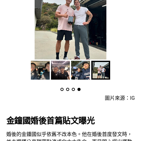
圖片來源：IG
金鐘國婚後首篇貼文曝光
婚後的金鍾國似乎依舊不改本色。他在婚後首度發文時，