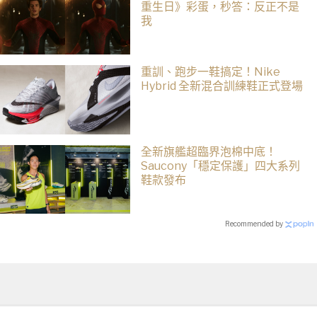
重生日》彩蛋，秒答：反正不是
我
重訓、跑步一鞋搞定！Nike
Hybrid 全新混合訓練鞋正式登場
全新旗艦超臨界泡棉中底！
Saucony「穩定保護」四大系列
鞋款發布
Recommended by