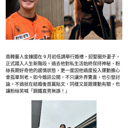
南韓藝人金鐘國在 9 月初低調舉行婚禮，迎娶圈外妻子，
正式踏入人生新階段。過去他對私生活始終保持神秘，粉
絲長期好奇他的感情狀態，更一度因他過度投入運動擔心
會孤單到老。如今婚訊公開，不只讓外界驚喜，也引發討
論。不過就在結婚後首篇貼文，同樣又是跟運動有關，也
讓粉絲笑喊「鋼鐵直男無誤！」