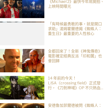
《Michael 2》最快今年底開拍、
上映時間曝光
「有時候最勇敢的事，就是開口
求助」湯姆霍蘭德揭《蜘蛛人：
重生日》最重要的人性核心
全都回來了！全新《神鬼傳奇》
電影確定經典反派「印和闐」也
會回歸
14 年前的今天！
LiSA〈crossing field〉正式發
行，《刀劍神域》OP 不只熱血還
藏著桐人、亞絲娜最深的羈絆
安德魯加菲爾德被問《蜘蛛人：