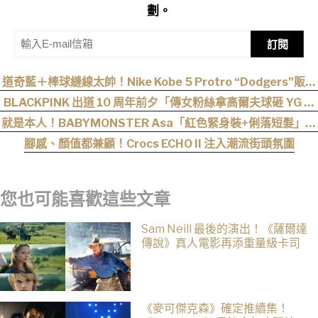
劃。
訂閱
道奇藍＋棒球縫線太帥！Nike Kobe 5 Protro “Dodgers”販售
資訊釋出
BLACKPINK 出道 10 周年前夕「傳女粉絲拿高爾夫球砸 YG 」
官方緊急改口：全員出席見面會！
就是本人！BABYMONSTER Asa「紅色緊身裝+俐落短髮」與
艾達王相似度爆表，粉絲狂刷「ASA Wong」
腳感、顏值都兼顧！Crocs ECHO II 注入潮流街頭氛圍
您也可能喜歡這些文章
Sam Neill 最後的演出！《薩爾達
傳說》真人電影再添重量級卡司
《麥可傑克森》確定推續集！