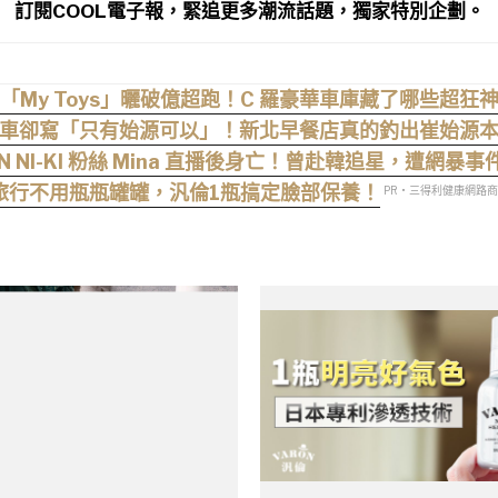
訂閱COOL電子報，緊追更多潮流話題，獨家特別企劃。
「My Toys」曬破億超跑！C 羅豪華車庫藏了哪些超狂
車卻寫「只有始源可以」！新北早餐店真的釣出崔始源
EN NI-KI 粉絲 Mina 直播後身亡！曾赴韓追星，遭網暴
旅行不用瓶瓶罐罐，汎倫1瓶搞定臉部保養！
PR・三得利健康網路