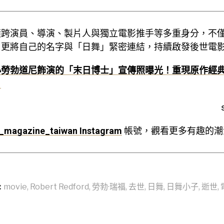
橫跨演員、導演、製片人與獨立電影推手等多重身分，不
，更將自己的名字與「日舞」緊密連結，持續啟發後世電
小勞勃道尼飾演的「末日博士」宣傳照曝光！重現原作經
！
_magazine_taiwan Instagram
帳號，觀看更多有趣的潮
:
movie
,
Robert Redford
,
勞勃·瑞福
,
去世
,
日舞
,
日舞小子
,
逝世
,