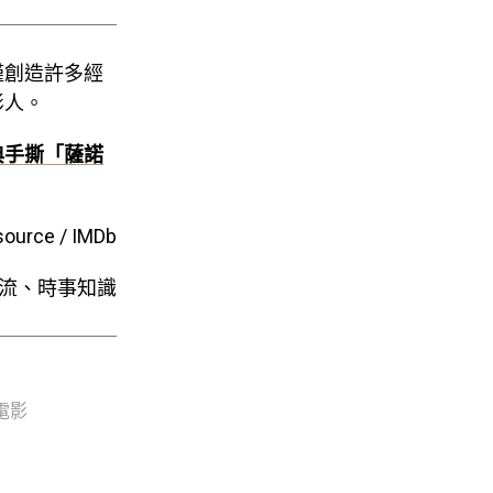
僅創造許多經
影人。
典手撕「薩諾
source / IMDb
流、時事知識
電影