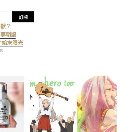
訂閱
神獸？
本尊朝聖
事件始末曝光
商店