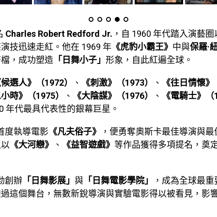
名
Charles Robert Redford Jr.
，自 1960 年代踏入演藝
演技迅速走紅。他在 1969 年
《虎豹小霸王》
中與
保羅·紐
搭檔，成功塑造
「日舞小子」
形象，自此紅遍全球。
候選人》（1972）
、
《刺激》（1973）
、
《往日情懷》（
小時》（1975）
、
《大陰謀》（1976）
、
《電騎士》（1
70 年代最具代表性的銀幕巨星。
他首度執導電影
《凡夫俗子》
，便勇奪奧斯卡最佳導演與最
又以
《大河戀》
、
《益智遊戲》
等作品獲得多項提名，奠
勞勃創辦
「日舞影展」
與
「日舞電影學院」
，成為全球最重
透過這個舞台，無數新銳導演與實驗電影得以被看見，影