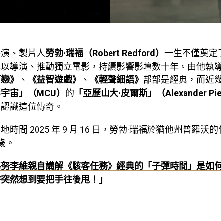
導演、製片人
勞勃·瑞福（Robert Redford）
一生不僅奠定
也以導演、推動獨立電影，持續影響影壇數十年。由他執
河戀》
、
《益智遊戲》
、
《輕聲細語》
部部是經典，而近
宇宙」（MCU）
的
「亞歷山大·皮爾斯」（Alexander Pie
次認識這位傳奇。
時間 2025 年 9 月 16 日，勞勃·瑞福於猶他州普羅沃
 歲。
基努李維親自講解《駭客任務》經典的「子彈時間」是如
時突然想到要把手往後甩！」