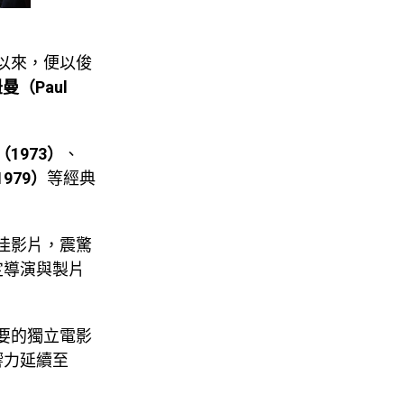
圈以來，便以俊
曼（Paul
1973）
、
979）
等經典
佳影片，震驚
定導演與製片
要的獨立電影
響力延續至