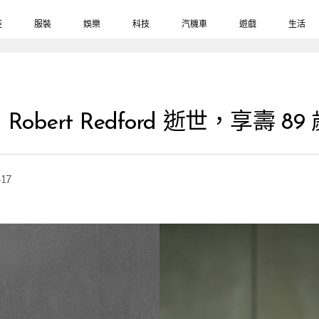
鞋
服裝
娛樂
科技
汽機車
遊戲
生活
rt Redford 逝世，享壽 89 
-17