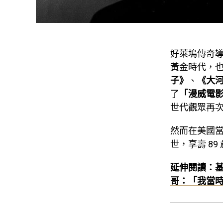
好萊塢傳奇
黃金時代，
子》
、
《大
了
「漫威電影
世代觀眾再
然而在美國當地
世，享壽 89
延伸閱讀：
哥：「我當