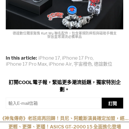
德誼數位獨家販售 Kurt Wu 聯名配件，包含軍規防摔殼與磁吸手機支
架盲盒等潮流必備單品
In this article:
iPhone 17
,
iPhone 17 Pro
,
iPhone 17 Pro Max
,
iPhone Air
,
宇宙橙色
,
德誼數位
訂閱COOL電子報，緊追更多潮流話題，獨家特別企
劃。
訂閱
《神鬼傳奇》老班底再回歸！貝尼、阿戴斯演員確定加盟，經典
三部曲陣容持續集結
更輕、更彈、更穩！ASICS GT-2000 15 全面進化登場