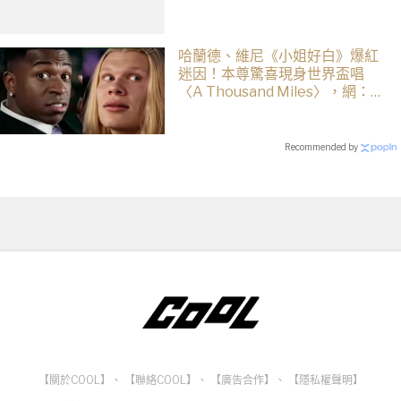
哈蘭德、維尼《小姐好白》爆紅
迷因！本尊驚喜現身世界盃唱
〈A Thousand Miles〉，網：文
藝復興了
Recommended by
【關於COOL】
、
【聯絡COOL】
、
【廣告合作】
、
【隱私權聲明】