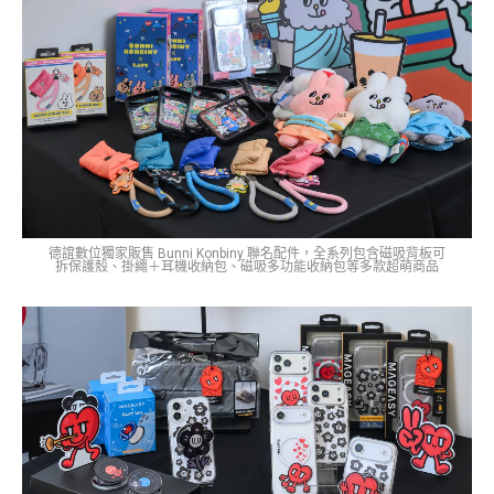
德誼數位獨家販售 Bunni Konbiny 聯名配件，全系列包含磁吸背板可
拆保護殼、掛繩＋耳機收納包、磁吸多功能收納包等多款超萌商品