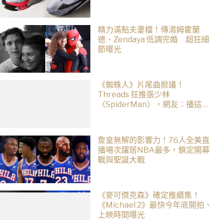
精力滿點夫妻檔！傳湯姆霍蘭
德、Zendaya 低調完婚 超狂細
節曝光
《蜘蛛人》片尾曲掀議！
Threads 狂推張少林
〈SpiderMan〉，網友：播這個
直接神作預定
詹皇無解的影響力！76人全美直
播場次躍居NBA最多，鎖定開幕
戰與聖誕大戰
《麥可傑克森》確定推續集！
《Michael 2》最快今年底開拍、
上映時間曝光