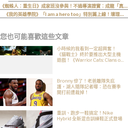
《蜘蛛人：重生日》成家班沒參與！不過導演證實：成龍「真的
有來片場」
《我的英雄學院》「I am a hero too」特別篇上線！壞理版
〈Hero too〉正式公開！
您也可能喜歡這些文章
小時候的我看到一定超興奮！
《貓戰士》終於要推出大型主機
遊戲！《Warrior Cats: Clans of
the Forest》今年秋季登場，自
創貓咪加入四大部族冒險
Bronny 慘了！老爸離隊失庇
護，湖人隨隊記者曝：恐在賽季
開打前遭裁掉！
重訓、跑步一鞋搞定！Nike
Hybrid 全新混合訓練鞋正式登場