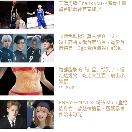
天津男籃 Thank you 林庭謙！還
幫台新戰神官宣加盟
《藍色監獄》真人版 8／12上
映！高橋文哉首度訪台、電影首
週特典「Ego 覺醒海報」必須收
藏
腹部脂肪的「剋星」找到了，常
吃這幾物，吃走大肚囊，瘦出小
蠻腰
PR・新素簡
ENHYPEN NI-KI 粉絲 Mina 直播
後身亡！曾赴韓追星，遭網暴事
件始末曝光