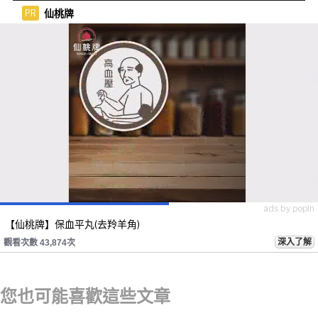
生
仙桃牌
PR
ads by popIn
【仙桃牌】保血平丸(去羚羊角)
深入了解
觀看次數 43,874次
您也可能喜歡這些文章