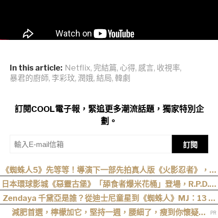
In this article:
Netflix
,
完結篇
,
心得
,
感言
,
收視率
,
暴君的廚師
,
李彩玟
,
潤娥
,
結局
,
韓劇
訂閱COOL電子報，緊追更多潮流話題，獨家特別企
劃。
訂閱
《蜘蛛人5》先等等！導演下一部先拍真人版《火影忍者》，電
影目前仍處於前製階段
日本環球影城《惡靈古堡》「舔食者爆米花桶」登場，R.P.D.制
服周邊同步公開
Zendaya 千黛亞是誰？從迪士尼童星到《蜘蛛人》MJ：13 歲
出道後幾乎沒有完整休假
減肥首選，檸檬加它，堅持一週，腰細了，瘦到你懷疑人