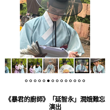
《暴君的廚師》「延智永」潤娥難忘
演出