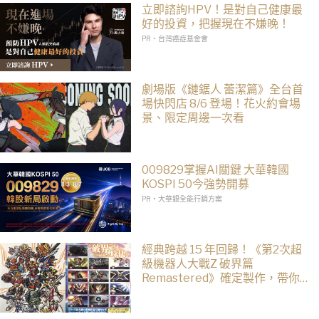
立即諮詢HPV！是對自己健康最
好的投資，把握現在不嫌晚！
PR・台灣癌症基金會
劇場版《鏈鋸人 蕾潔篇》全台首
場快閃店 8/6 登場！花火約會場
景、限定周邊一次看
009829掌握AI關鍵 大華韓國
KOSPI 50今強勢開募
PR・大華銀全能行銷方案
經典跨越 15 年回歸！《第2次超
級機器人大戰Z 破界篇
Remastered》確定製作，帶你
回顧 SRWZ 系列