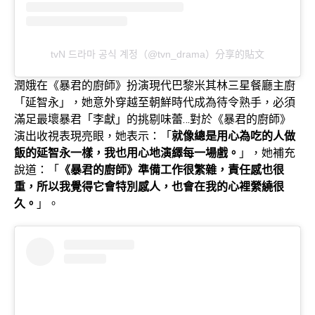
tvN 드라마 공식 계정（@tvn_drama）分享的貼文
潤娥在《暴君的廚師》扮演現代巴黎米其林三星餐廳主廚
「延智永」，她意外穿越至朝鮮時代成為待令熟手，必須
滿足最壞暴君「李獻」的挑剔味蕾…對於《暴君的廚師》
演出收視表現亮眼，她表示：「
就像總是用心為吃的人做
飯的延智永一樣，我也用心地演繹每一場戲。
」，她補充
說道：「
《暴君的廚師》準備工作很繁雜，責任感也很
重，所以我覺得它會特別感人，也會在我的心裡縈繞很
久。
」。