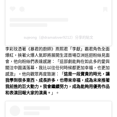
sujeong（@dramalover9212）分享的貼文
李彩玟憑著《暴君的廚師》燕熙君「李獻」霸君角色全面
爆紅，挾著火爆人氣即將展開生涯首場亞洲巡迴粉絲見面
會，他向粉絲們表達感謝：「這部劇能夠在如此多的愛與
關注中圓滿落幕，我比以往任何時候都更加幸福，也更加
感激」。他向觀眾再度致謝：「
這是一段寶貴的時光，讓
我學到很多東西、成長許多，也帶來幸福，成為未來推著
我前進的巨大動力。我會繼續努力，成為能夠用優秀作品
和表演回報大家的演員。
」。