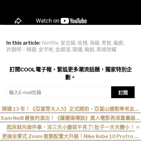
In this article:
Netflix
,
安吉鎬
,
收視
,
海報
,
秀智
,
編劇
,
許願吧，精靈
,
金宇彬
,
金銀淑
,
開播
,
韓劇
,
黑暗榮耀
訂閱COOL電子報，緊追更多潮流話題，獨家特別企
劃。
訂閱
睽違 13 年！《亞當等大人3》正式開拍，亞當山德勒率老友轉
戰 Netflix
Sam Neill 最後的演出！《薩爾達傳說》真人電影再添重量級卡
司
起床就先做件事，沒三天小腹就不見了! 肚子一天天變小！
更換全掌式 Zoom 氣墊配置大升級！Nike Kobe 10 Protro 正