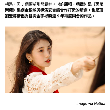
相遇，因 3 個願望引發羈絆。
《許願吧，精靈》是《黑暗
榮耀》編劇金銀淑與導演安吉鎬合作打造的新劇，也是頂
劉螢幕情侶秀智與金宇彬睽違 9 年再度同台的作品。
image via Netflix