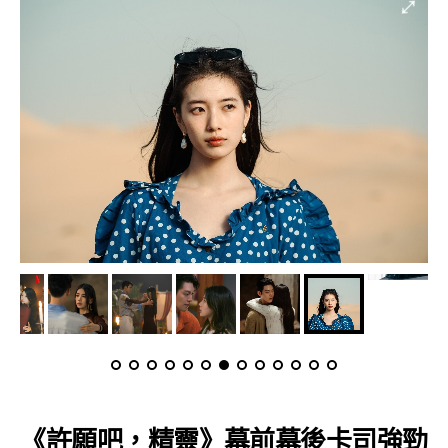
《許願吧，精靈》幕前幕後卡司強勁