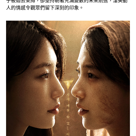
乎被過去束縛，卻堅持朝著充滿變數的未來前進，淒美動
人的情感令觀眾們留下深刻的印象。