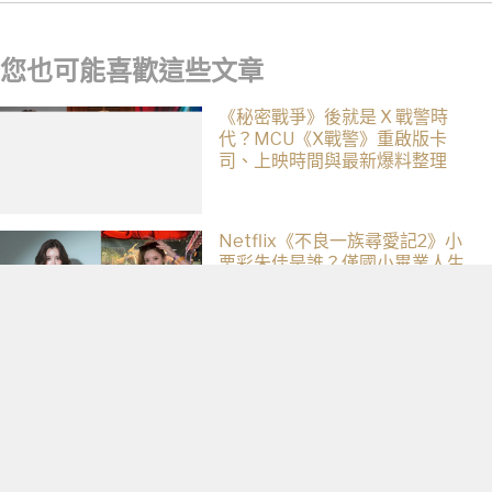
式回歸
您也可能喜歡這些文章
《秘密戰爭》後就是 X 戰警時
代？MCU《X戰警》重啟版卡
司、上映時間與最新爆料整理
Netflix《不良一族尋愛記2》小
栗彩朱佳是誰？僅國小畢業人生
超戲劇化，IG、背景一次認識
大衛芬奇美國版《魷魚遊戲》確
定告吹！Netflix 傳調整策略，不
再推進該系列
減肥首選，檸檬加它，堅持一