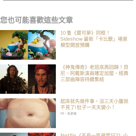
您也可能喜歡這些文章
10 隻《寶可夢》同框！
Sideshow 最新「卡比獸」場景
模型開放預購
《神鬼傳奇》老班底再回歸！貝
尼、阿戴斯演員確定加盟，經典
三部曲陣容持續集結
起床就先做件事，沒三天小腹就
不見了! 肚子一天天變小！
PR・新素簡
Netflix《不良一族尋愛記2》小