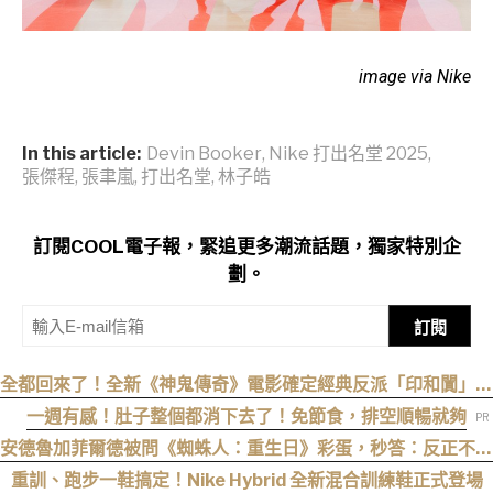
image via Nike
In this article:
Devin Booker
,
Nike 打出名堂 2025
,
張傑程
,
張聿嵐
,
打出名堂
,
林子皓
訂閱COOL電子報，緊追更多潮流話題，獨家特別企
劃。
訂閱
全都回來了！全新《神鬼傳奇》電影確定經典反派「印和闐」也
會回歸
一週有感！肚子整個都消下去了！免節食，排空順暢就夠
安德魯加菲爾德被問《蜘蛛人：重生日》彩蛋，秒答：反正不是
我
重訓、跑步一鞋搞定！Nike Hybrid 全新混合訓練鞋正式登場