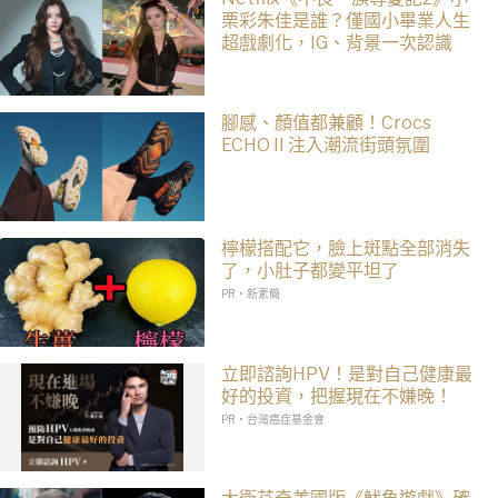
栗彩朱佳是誰？僅國小畢業人生
超戲劇化，IG、背景一次認識
腳感、顏值都兼顧！Crocs
ECHO II 注入潮流街頭氛圍
檸檬搭配它，臉上斑點全部消失
了，小肚子都變平坦了
PR・新素簡
立即諮詢HPV！是對自己健康最
好的投資，把握現在不嫌晚！
PR・台灣癌症基金會