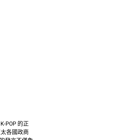
POP 的正
亞太各國政商