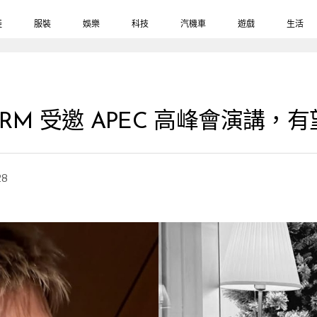
鞋
服裝
娛樂
科技
汽機車
遊戲
生活
長 RM 受邀 APEC 高峰會演講，
28