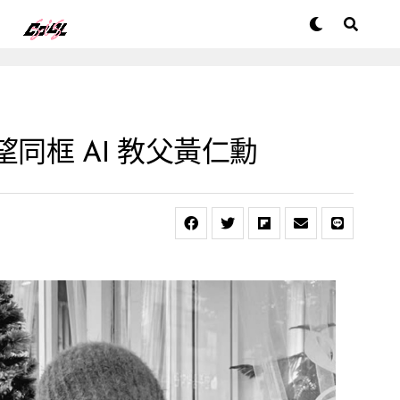
有望同框 AI 教父黃仁勳