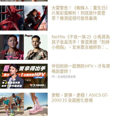
大雷警告！《蜘蛛人：重生日》
片尾彩蛋解析！到底是什麼意
思？推測這個可能性最高
Netflix《不良一族 2》小馬哥為
孩子金盆洗手！曾混黑道「割掉
小拇指」，女來賓全被帥到：超
有骨氣
伴侶和妳一起預防HPV，才有資
格說愛妳！
PR・台灣癌症基金會
更輕、更彈、更穩！ASICS GT-
2000 15 全面進化登場