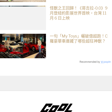
怪獸之王回歸！《哥吉拉-0.0》9
月登紐約影展世界首映，台灣 11
月 6 日上映
一句「My Toys」曬破億超跑！C
羅豪華車庫藏了哪些超狂神獸？
Recommended by