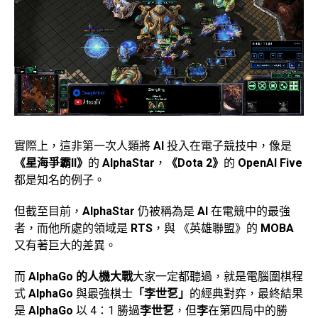
實際上，這非第一次人類將
AI
投入在電子競技中，像是
《星海爭霸II》
的
AlphaStar
，
《Dota 2》
的
OpenAI Five
都是知名的例子。
但截至目前，
AlphaStar
仍被稱為是
AI
在電競中的最強
者，而他所處的領域是
RTS
，與 《英雄聯盟》的
MOBA
又有著巨大的差異。
而
AlphaGo 的人機大戰
大家一定都聽過，就是電腦圍棋程
式
AlphaGo
與最強棋士
「李世乭」
的經典對弈，最終結果
是
AlphaGo
以 4：1 勝過
李世乭
，但
李
在第四局中的勝