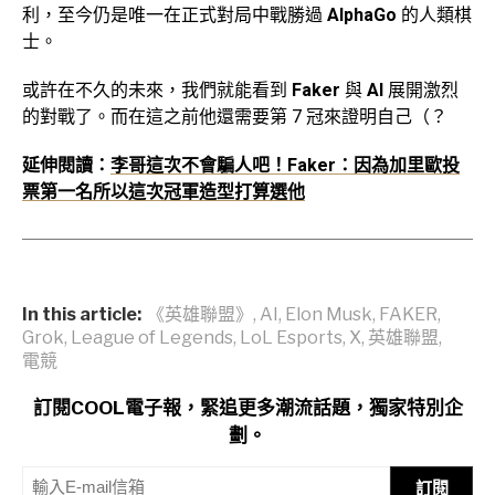
利，至今仍是唯一在正式對局中戰勝過
AlphaGo
的人類棋
士。
或許在不久的未來，我們就能看到
Faker
與
AI
展開激烈
的對戰了。而在這之前他還需要第 7 冠來證明自己（？
延伸閱讀：
李哥這次不會騙人吧！Faker：因為加里歐投
票第一名所以這次冠軍造型打算選他
In this article:
《英雄聯盟》
,
AI
,
Elon Musk
,
FAKER
,
Grok
,
League of Legends
,
LoL Esports
,
X
,
英雄聯盟
,
電競
訂閱COOL電子報，緊追更多潮流話題，獨家特別企
劃。
訂閱