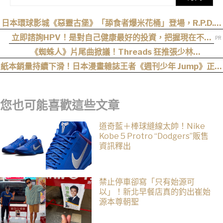
日本環球影城《惡靈古堡》「舔食者爆米花桶」登場，R.P.D.制
服周邊同步公開
立即諮詢HPV！是對自己健康最好的投資，把握現在不嫌
晚！
《蜘蛛人》片尾曲掀議！Threads 狂推張少林
〈SpiderMan〉，網友：播這個直接神作預定
紙本銷量持續下滑！日本漫畫雜誌王者《週刊少年 Jump》正式
跌破百萬大關
您也可能喜歡這些文章
道奇藍＋棒球縫線太帥！Nike
Kobe 5 Protro “Dodgers”販售
資訊釋出
禁止停車卻寫「只有始源可
以」！新北早餐店真的釣出崔始
源本尊朝聖