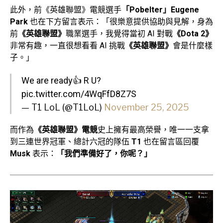
此外，前《英雄聯盟》電競選手
「Pobelter」Eugene
Park
也在下方留言表示：「很樂意提供協助與見解，身為
前
《英雄聯盟》
職業選手，我覺得當初 AI 對戰
《Dota 2》
非常有趣，一直很想看看 AI 挑戰
《英雄聯盟》
會是什麼樣
子。」
We are ready👍 R U?
pic.twitter.com/4WqFfD8Z7S
— T1 LoL (@T1LoL)
November 25, 2025
而作為
《英雄聯盟》電競
史上擁有最高榮譽，唯一一支拿
到三連世界冠軍、總計六冠的隊伍
T1
也在留言區回覆
Musk
表示：
「我們準備好了，你呢？」