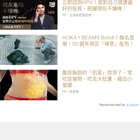
立即諮詢HPV！是對自己健康最
好的投資，把握現在不嫌晚！
PR・台灣癌症基金會
HOKA × BEAMS Bondi 7 聯名登
場！50 週年限定「禪意」配色！
腹部脂肪的「剋星」找到了，常
吃這幾物，吃走大肚囊，瘦出小
蠻腰
PR・新素簡
Recommended by