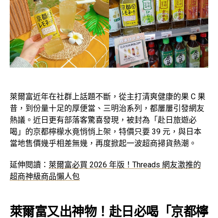
萊爾富近年在社群上話題不斷，從主打清爽健康的果 C 果
昔，到份量十足的厚便當、三明治系列，都屢屢引發網友
熱議。近日更有部落客驚喜發現，被封為「赴日旅遊必
喝」的京都檸檬水竟悄悄上架，特價只要 39 元，與日本
當地售價幾乎相差無幾，再度掀起一波超商掃貨熱潮。
延伸閱讀：
萊爾富必買 2026 年版！Threads 網友激推的
超商神級商品懶人包
萊爾富又出神物！赴日必喝「京都檸