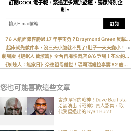
訂閱COOL電子報，緊追更多潮流話題，獨家特別企
劃。
訂閱
76 人紙面陣容勝過 17 年宇宙勇？Draymond Green 反擊
KD：他的籃球邏輯裡只有「得分」
起床就先做件事，沒三天小腹就不見了! 肚子一天天變小！
劇場版《鏈鋸人 蕾潔篇》全台首場快閃店 8/6 登場！花火約會
場景、限定周邊一次看
《蜘蛛人：無家日》奈德祖母離世！瑪莉瑞維拉享壽 82 歲，
「我要去睡覺了」成絕響
您也可能喜歡這些文章
會炸彈摔的戰神！Dave Bautista
洽談演出《戰神》真人影集，取
代受傷退出的 Ryan Hurst