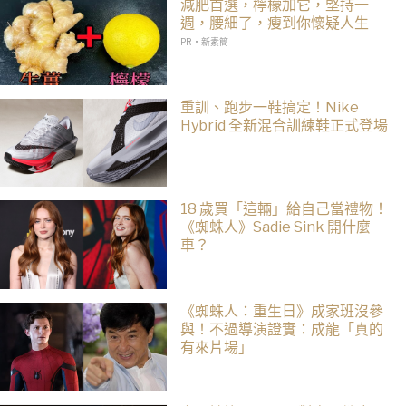
減肥首選，檸檬加它，堅持一
週，腰細了，瘦到你懷疑人生
PR・新素簡
重訓、跑步一鞋搞定！Nike
Hybrid 全新混合訓練鞋正式登場
18 歲買「這輛」給自己當禮物！
《蜘蛛人》Sadie Sink 開什麼
車？
《蜘蛛人：重生日》成家班沒參
與！不過導演證實：成龍「真的
有來片場」