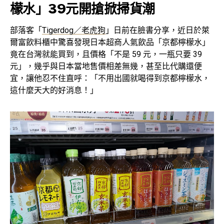
檬水」39元開搶掀掃貨潮
部落客「
Tigerdog／老虎狗
」日前在臉書分享，近日於萊
爾富飲料櫃中驚喜發現日本超商人氣飲品「京都檸檬水」
竟在台灣就能買到，且價格「不是 59 元，一瓶只要 39
元」，幾乎與日本當地售價相差無幾，甚至比代購還便
宜，讓他忍不住直呼：「不用出國就喝得到京都檸檬水，
這什麼天大的好消息！」