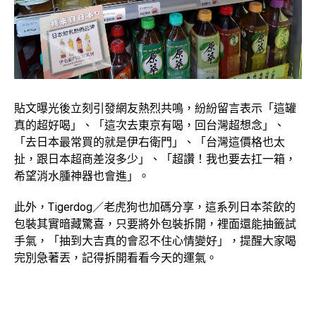
貼文曝光後立刻引發網友熱烈共鳴，紛紛留言表示「這罐
真的超好喝」、「這次去東京有喝，回台灣超想念」、
「去日本最常買的就是伊右衛門」、「台灣這價格也太
扯，跟日本超商差沒多少」、「超讚！我也要去扛一箱，
希望消水腫神器也會進」。
此外，Tigerdog／老虎狗也加碼分享，這系列日本茶飲的
包裝其實暗藏驚喜，只要將外包裝拆開，裡面還能抽籤試
手氣，「抽到大吉真的會忍不住心情變好」，提醒大家喝
完別急著丟，記得拆開看看今天的運氣。