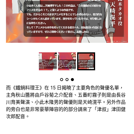
而《鐵鍋料理王》在 15 日揭曉了主要角色的聲優名單，
主角秋山醬將由戶谷菊之介配音、五番町霧子則是由長谷
川育美聲演、小此木隆男的聲優則是天崎滉平。另外作品
的旁白也是非常豪華陣容的的部分請來了「津叔」津田健
次郎配音。