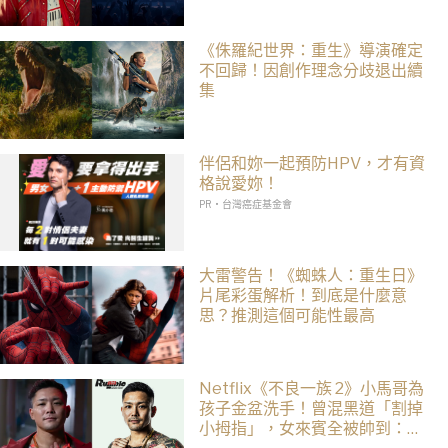
《侏羅紀世界：重生》導演確定
不回歸！因創作理念分歧退出續
集
伴侶和妳一起預防HPV，才有資
格說愛妳！
PR・台灣癌症基金會
大雷警告！《蜘蛛人：重生日》
片尾彩蛋解析！到底是什麼意
思？推測這個可能性最高
Netflix《不良一族 2》小馬哥為
孩子金盆洗手！曾混黑道「割掉
小拇指」，女來賓全被帥到：超