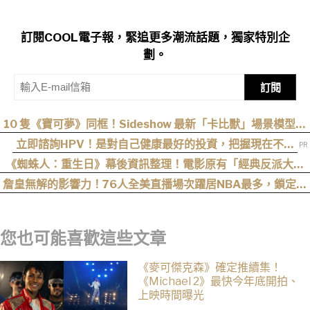
訂閱COOL電子報，緊追更多潮流話題，獨家特別企
劃。
訂閱
10 隻《寶可夢》同框！Sideshow 最新「卡比獸」場景模型開
放預購
立即諮詢HPV！是對自己健康最好的投資，把握現在不嫌
晚！
《蜘蛛人：重生日》幕後資訊整理！電影原有「經典反派大混
戰」，湯姆點名想跟「霹靂火」合作！邁爾斯注定加入 MCU
詹皇無解的影響力！76人全美直播場次躍居NBA最多，鎖定開
幕戰與聖誕大戰
您也可能喜歡這些文章
《麥可傑克森》確定推續集！
《Michael 2》最快今年底開拍、
上映時間曝光