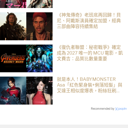
有骨氣
《神鬼傳奇》老班底再回歸！貝
尼、阿戴斯演員確定加盟，經典
三部曲陣容持續集結
《復仇者聯盟：秘密戰爭》確定
成為 2027 唯一的 MCU 電影，凱
文費吉：品質比數量重要
就是本人！BABYMONSTER
Asa「紅色緊身裝+俐落短髮」與
艾達王相似度爆表，粉絲狂刷
「ASA Wong」
Recommended by