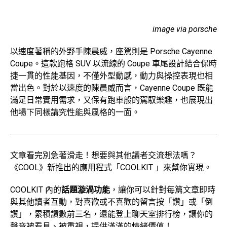
image via porsche
以速度著稱的外野手陳晨威，座駕則是 Porsche Cayenne
Coupe。這款跑格 SUV 以流線的 Coupe 車尾設計結合保時
捷一貫的性能基因，不僅外型動感，動力與操控表現也相
當出色。對於以速度的陳晨威而言，Cayenne Coupe 既能
滿足日常實用需求，又保有跑車般的駕馭樂趣，也展現出
他場下同樣講究性能與風格的一面。
文章看完別急著滑走！想要與其他讀者交流想法嗎？
《COOL》新推出的應用程式「COOLKIT 」來幫你實現。
COOLKIT 內的
話題漩渦功能
，讓你可以針對每篇文章即時
與其他讀者互動，對喜歡或不喜歡的留言按「讚」或「倒
讚」，累積讚數前三名，還能登上聊天室排行榜，讓你的
聲音被看見、被重視，提供滿滿的情緒價值！