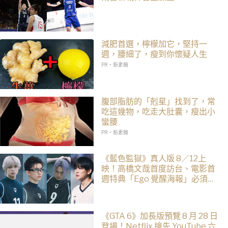
減肥首選，檸檬加它，堅持一
週，腰細了，瘦到你懷疑人生
PR・新素簡
腹部脂肪的「剋星」找到了，常
吃這幾物，吃走大肚囊，瘦出小
蠻腰
PR・新素簡
《藍色監獄》真人版 8／12上
映！高橋文哉首度訪台、電影首
週特典「Ego 覺醒海報」必須收
藏
《GTA 6》加長版預覽 8 月 28 日
登場！Netflix 搶先 YouTube 六