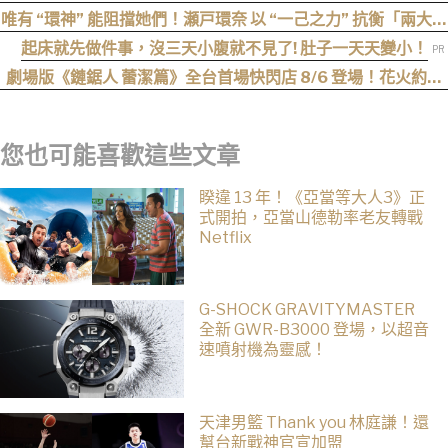
Loose」，全新寬版丹寧登場！
唯有 “環神” 能阻擋她們！瀬戸環奈 以 “一己之力” 抗衡「兩大最
強逆襲」，重磅連霸「七月份」榜單冠軍
起床就先做件事，沒三天小腹就不見了! 肚子一天天變小！
劇場版《鏈鋸人 蕾潔篇》全台首場快閃店 8/6 登場！花火約會
場景、限定周邊一次看
您也可能喜歡這些文章
睽違 13 年！《亞當等大人3》正
式開拍，亞當山德勒率老友轉戰
Netflix
G-SHOCK GRAVITYMASTER
全新 GWR-B3000 登場，以超音
速噴射機為靈感！
天津男籃 Thank you 林庭謙！還
幫台新戰神官宣加盟