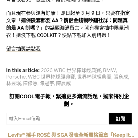
而且現在參與還有好康！即日起至 3 月 9 日，只要在指定
文章「
連保險套都要
AA
？情侶金錢觀吵翻社群：問題真
的是 AA
制嗎？
」的話題漩渦留言，就有機會抽中限量潮
衣！還沒下載 COOLKIT？快點下載加入別錯過！
留言抽獎請點我
In this article:
2026 WBC 世界棒球經典賽
,
BMW
,
Porsche
,
WBC 世界棒球經典賽
,
世界棒球經典賽
,
張育成
,
林昱珉
,
陳傑憲
,
陳冠宇
,
陳晨威
訂閱COOL電子報，緊追更多潮流話題，獨家特別企
劃。
訂閱
Levi’s® 攜手 ROSÉ 與 SGA 發表全新風格篇章「Keep it