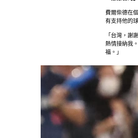
費爾柴德在個
有支持他的
「台灣，謝
熱情接納我
福。」