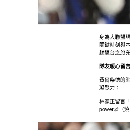
身為大聯盟
關鍵時刻與
趟返台之旅
隊友暖心留
費爾柴德的
凝聚力：
林家正留言「L
power