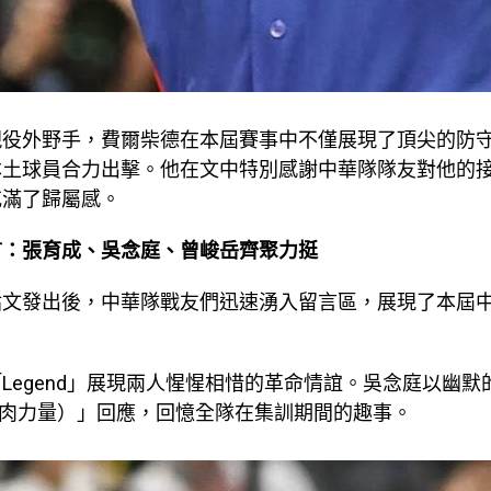
現役外野手，費爾柴德在本屆賽事中不僅展現了頂尖的防
本土球員合力出擊。他在文中特別感謝中華隊隊友對他的
充滿了歸屬感。
言：張育成、吳念庭、曾峻岳齊聚力挺
貼文發出後，中華隊戰友們迅速湧入留言區，展現了本屆
egend」展現兩人惺惺相惜的革命情誼。吳念庭以幽默的「Y
（燒肉力量）」回應，回憶全隊在集訓期間的趣事。