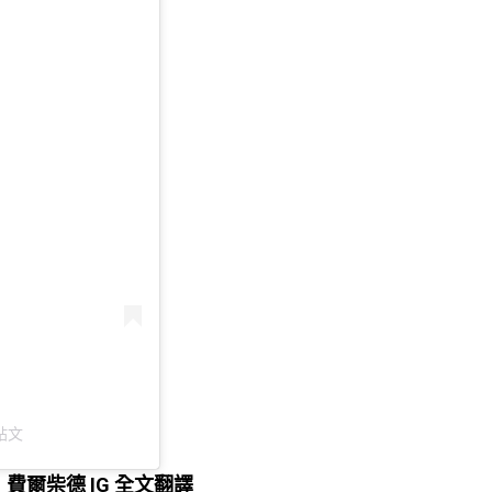
的貼文
費爾柴德 IG 全文翻譯