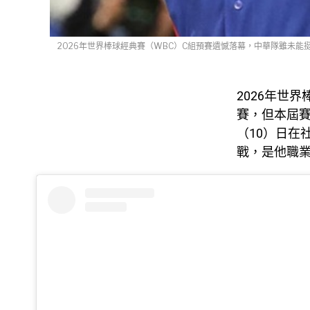
2026年世界棒球經典賽（WBC）C組預賽遺憾落幕，中華隊雖未能挺進
2026年世
賽，但本屆賽事
（10）日在
戰，是他職