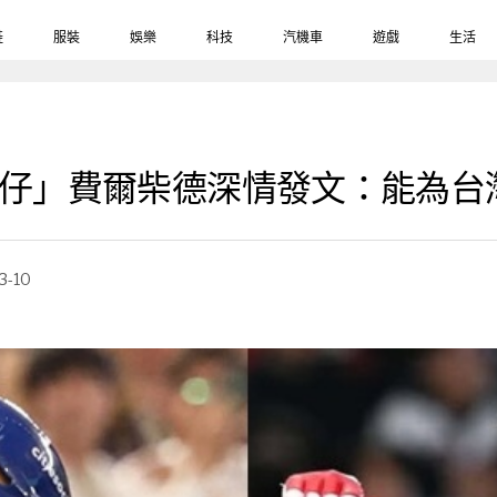
鞋
服裝
娛樂
科技
汽機車
遊戲
生活
費仔」費爾柴德深情發文：能為台
3-10