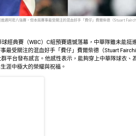
邁阿密八強賽，但本屆賽事最受關注的混血好手「費仔」費爾柴德（Stuart Fair
界棒球經典賽（WBC）C組預賽遺憾落幕，中華隊雖未能挺
最受關注的混血好手「費仔」費爾柴德（Stuart Fairch
社群平台發布感言。他感性表示，能夠穿上中華隊球衣、
業生涯中極大的榮耀與祝福。