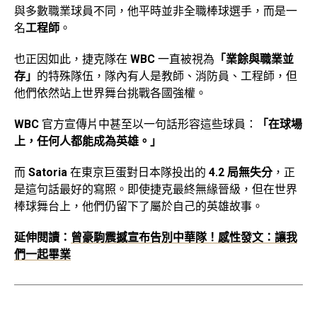
與多數職業球員不同，他平時並非全職棒球選手，而是一
名
工程師
。
也正因如此，捷克隊在
WBC
一直被視為
「業餘與職業並
存」
的特殊隊伍，隊內有人是教師、消防員、工程師，但
他們依然站上世界舞台挑戰各國強權。
WBC
官方宣傳片中甚至以一句話形容這些球員：
「在球場
上，任何人都能成為英雄。」
而
Satoria
在東京巨蛋對日本隊投出的
4.2 局無失分
，正
是這句話最好的寫照。即使捷克最終無緣晉級，但在世界
棒球舞台上，他們仍留下了屬於自己的英雄故事。
延伸閱讀：
曾豪駒震撼宣布告別中華隊！感性發文：讓我
們一起畢業