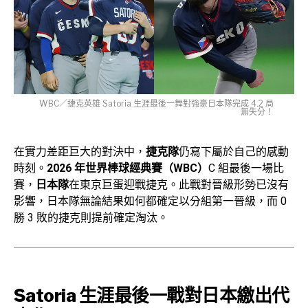
WBC／捷克英雄 Satoria 生涯最後一舞對強豪日本隊完成 4.2 局
無失分！
在實力差距巨大的對決中，
捷克隊
仍寫下屬於自己的感動
時刻。
2026 年世界棒球經典賽（WBC）
C 組最後一場比
賽，
日本隊
在東京巨蛋迎戰捷克。此戰對晉級形勢已沒有
影響，日本隊無論結果如何都確定以分組第一晉級，而 0
勝 3 敗的捷克則提前確定淘汰。
Satoria 生涯最後一戰對日本繳出代