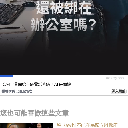
ads by popIn
為何企業開始升級電話系統？AI 是關鍵
深入瞭解
觀看次數 125,676次
您也可能喜歡這些文章
稱 Kawhi 不配在暴龍立雕像庫