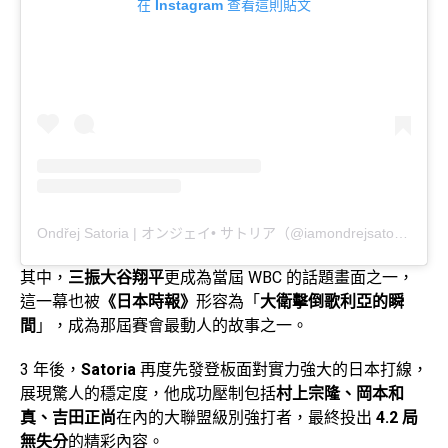
在 Instagram 查看這則貼文
Ondřej Satoria | オンジェイ• サトリア（@iamondrejsatoria）分享的貼文
其中，
三振大谷翔平
更成為當屆 WBC 的話題畫面之一，
這一幕也被
《
日本時報》
形容為「
大衛擊倒歌利亞的瞬
間
」，成為那屆賽會最動人的故事之一。
3 年後，
Satoria
再度先發登板面對實力強大的日本打線，
展現驚人的穩定度，他成功壓制包括
村上宗隆、岡本和
真、吉田正尚
在內的大聯盟級別強打者，最終投出
4.2 局
無失分
的精彩內容。