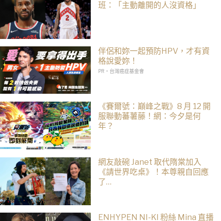
班：「主動離開的人沒資格」
伴侶和妳一起預防HPV，才有資
格說愛妳！
PR・台灣癌症基金會
《賽爾號：巔峰之戰》8 月 12 開
服聯動蕃薯藤！網：今夕是何
年？
網友敲碗 Janet 取代隋棠加入
《請世界吃桌》！本尊親自回應
了…
ENHYPEN NI-KI 粉絲 Mina 直播