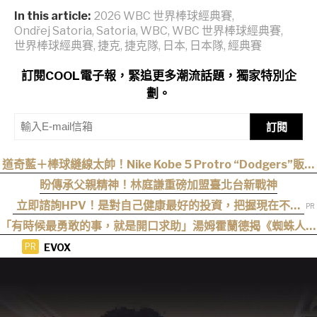
In this article:
2026 WBC 世界棒球經典賽
,
Ondřej Satoria
,
Satoria
,
WBC
,
WBC 世界棒球經典賽
,
世界棒球經典賽
,
捷克
,
捷克隊
,
日本
,
日本隊
,
經典賽
訂閱COOL電子報，緊追更多潮流話題，獨家特別企
劃。
訂閱
道奇藍＋棒球縫線太帥！Nike Kobe 5 Protro “Dodgers”販售
資訊釋出
盼傳承父親精神！林庭謙重磅加盟臺北台新戰神
立即諮詢HPV！是對自己健康最好的投資，把握現在不嫌
晚！
「有時候最勇敢的事，就是開口求助」湯姆霍蘭德揭《蜘蛛人：
重生日》最重要的人性核心
EVOX
PR