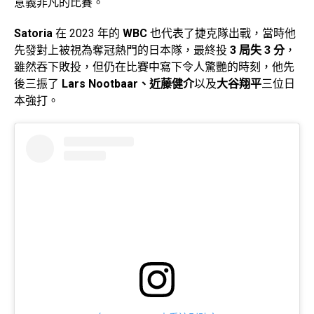
意義非凡的比賽。
Satoria
在 2023 年的
WBC
也代表了捷克隊出戰，當時他
先發對上被視為奪冠熱門的日本隊，最終投
3 局失 3 分
，
雖然吞下敗投，但仍在比賽中寫下令人驚艷的時刻，他先
後三振了
Lars Nootbaar、近藤健介
以及
大谷翔平
三位日
本強打。