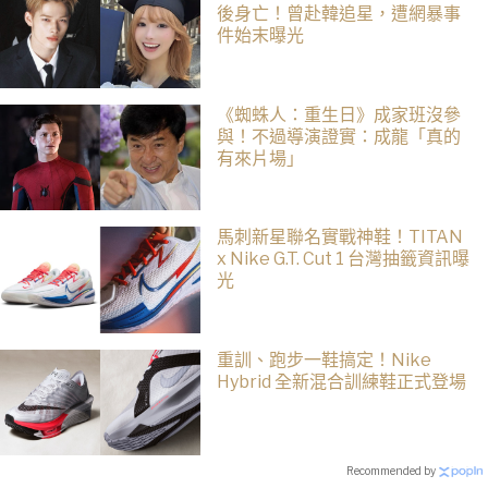
後身亡！曾赴韓追星，遭網暴事
件始末曝光
《蜘蛛人：重生日》成家班沒參
與！不過導演證實：成龍「真的
有來片場」
馬刺新星聯名實戰神鞋！TITAN
x Nike G.T. Cut 1 台灣抽籤資訊曝
光
重訓、跑步一鞋搞定！Nike
Hybrid 全新混合訓練鞋正式登場
Recommended by