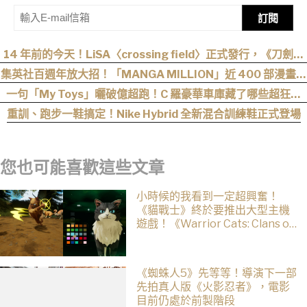
訂閱
14 年前的今天！LiSA〈crossing field〉正式發行，《刀劍神
域》OP 不只熱血還藏著桐人、亞絲娜最深的羈絆
集英社百週年放大招！「MANGA MILLION」近 400 部漫畫免
費看，《航海王》、《火影忍者》支援逾百種語言
一句「My Toys」曬破億超跑！C 羅豪華車庫藏了哪些超狂神
獸？
重訓、跑步一鞋搞定！Nike Hybrid 全新混合訓練鞋正式登場
您也可能喜歡這些文章
小時候的我看到一定超興奮！
《貓戰士》終於要推出大型主機
遊戲！《Warrior Cats: Clans of
the Forest》今年秋季登場，自
創貓咪加入四大部族冒險
《蜘蛛人5》先等等！導演下一部
先拍真人版《火影忍者》，電影
目前仍處於前製階段