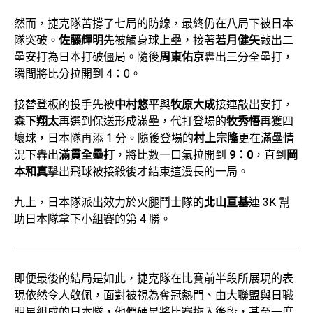
然而，捷克隊苦撐了七局的防線，最終仍在八局下被日本
隊突破。
佐藤輝明
先被觸身球上壘，接著
若月健矢
敲出二
壘安打為日本打破僵局。隨後
周東佑京
轟出三分全壘打，
瞬間將比分拉開到 4：0。
接替登板的投手先被
中村悠平
與
牧原大成
接連敲出安打，
森下翔太
再選到保送形成滿壘，代打登場的
牧秀悟
再獲四
壞球，日本隊再添 1 分。隨後登場的
村上宗隆
更在滿壘情
況下轟出
滿貫全壘打
，將比數一口氣拉開到
9：0
，直到
岡
本和真
擊出飛球被接殺後才結束這漫長的一局。
九上，日本隊派出效力於火腿鬥士隊的
北山亘基
連 3K 幫
助日本隊拿下小組賽的第 4 勝。
即便最後的結局是如此，捷克隊在比賽前半段所展現的表
現依然令人敬佩，面對被視為奪冠熱門、由大聯盟與日職
明星組成的日本隊，他們硬是將比賽拖入後段，甚至一度