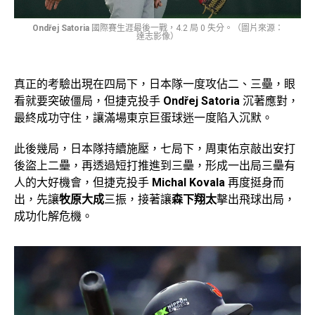
Ondřej Satoria
國際賽生涯最後一戰，4.2 局 0 失分。（圖片來源：
達志影像）
真正的考驗出現在四局下，日本隊一度攻佔二、三壘，眼
看就要突破僵局，但捷克投手
Ondřej Satoria
沉著應對，
最終成功守住，讓滿場東京巨蛋球迷一度陷入沉默。
此後幾局，日本隊持續施壓，七局下，周東佑京敲出安打
後盜上二壘，再透過短打推進到三壘，形成一出局三壘有
人的大好機會，但捷克投手
Michal Kovala
再度挺身而
出，先讓
牧原大成
三振，接著讓
森下翔太
擊出飛球出局，
成功化解危機。