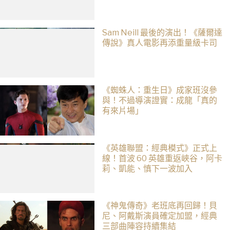
Sam Neill 最後的演出！《薩爾達
傳說》真人電影再添重量級卡司
《蜘蛛人：重生日》成家班沒參
與！不過導演證實：成龍「真的
有來片場」
《英雄聯盟：經典模式》正式上
線！首波 60 英雄重返峽谷，阿卡
莉、凱能、慎下一波加入
《神鬼傳奇》老班底再回歸！貝
尼、阿戴斯演員確定加盟，經典
三部曲陣容持續集結