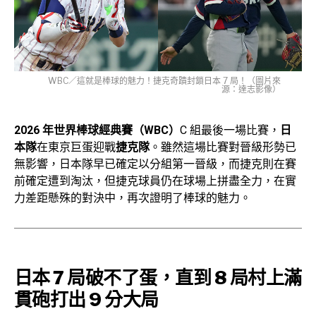
WBC／這就是棒球的魅力！捷克奇蹟封鎖日本 7 局！（圖片來
源：達志影像）
2026 年世界棒球經典賽（WBC）
C 組最後一場比賽，
日
本隊
在東京巨蛋迎戰
捷克隊
。雖然這場比賽對晉級形勢已
無影響，日本隊早已確定以分組第一晉級，而捷克則在賽
前確定遭到淘汰，但捷克球員仍在球場上拼盡全力，在實
力差距懸殊的對決中，再次證明了棒球的魅力。
日本 7 局破不了蛋，直到 8 局村上滿
貫砲打出 9 分大局