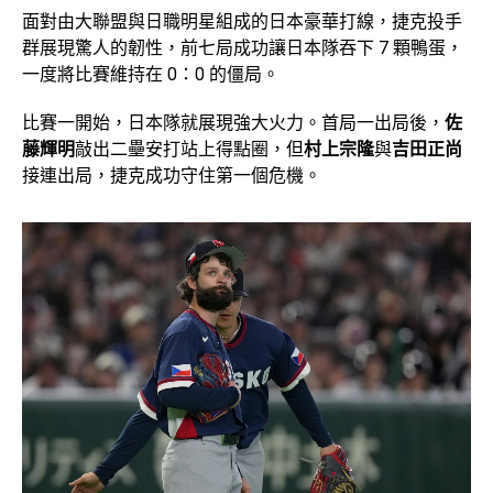
面對由大聯盟與日職明星組成的日本豪華打線，捷克投手
群展現驚人的韌性，前七局成功讓日本隊吞下 7 顆鴨蛋，
一度將比賽維持在 0：0 的僵局。
比賽一開始，日本隊就展現強大火力。首局一出局後，
佐
藤輝明
敲出二壘安打站上得點圈，但
村上宗隆
與
吉田正尚
接連出局，捷克成功守住第一個危機。