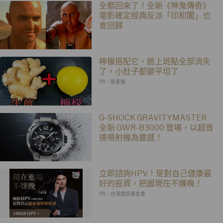
全都回來了！全新《神鬼傳奇》
電影確定經典反派「印和闐」也
會回歸
檸檬搭配它，臉上斑點全部消失
了，小肚子都變平坦了
PR・新素簡
G-SHOCK GRAVITYMASTER
全新 GWR-B3000 登場，以超音
速噴射機為靈感！
立即諮詢HPV！是對自己健康最
好的投資，把握現在不嫌晚！
PR・台灣癌症基金會