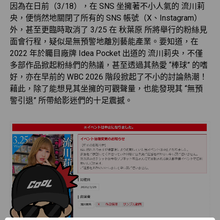
因為在日前（3/18），在 SNS 坐擁著不小人氣的 流川莉
央，便悄然地關閉了所有的 SNS 帳號（X、Instagram）
外，甚至更臨時取消了 3/25 在 秋葉原 所將舉行的粉絲見
面會行程，疑似是無預警地離別藝能產業。要知道，在
2022 年於矚目廠牌 Idea Pocket 出道的 流川莉央，不僅
多部作品掀起粉絲們的熱議，甚至透過其熱愛 “棒球” 的嗜
好，亦在早前的 WBC 2026 階段掀起了不小的討論熱潮！
藉此，除了能想見其坐擁的可觀聲量，也能發現其 “無預
警引退” 所帶給影迷們的十足震撼。