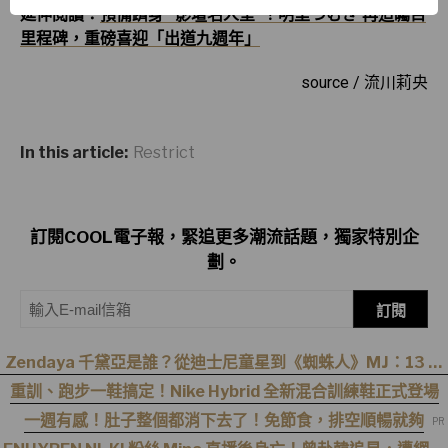
延伸閱讀：
預備躋身 “影壇名人堂”！明里つむぎ 再造矚目
里程碑，重磅喜迎「出道九週年」
source / 流川莉央
In this article:
Restrict
訂閱COOL電子報，緊追更多潮流話題，獨家特別企
劃。
訂閱
Zendaya 千黛亞是誰？從迪士尼童星到《蜘蛛人》MJ：13 歲
出道後幾乎沒有完整休假
重訓、跑步一鞋搞定！Nike Hybrid 全新混合訓練鞋正式登場
一週有感！肚子整個都消下去了！免節食，排空順暢就夠