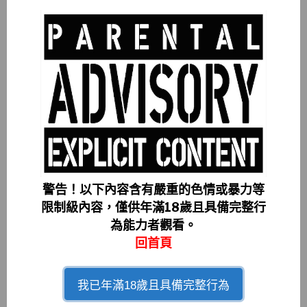
▲ 稍早，流川莉央 不僅被發現關閉個人的
SNS 帳號，甚至連 “秋葉原活動” 都臨時取
消，令粉絲們相繼直呼 “發生了什麼事”、”該
不會是引退了吧” 話語。
雖說透過 流川莉央 無預警地關閉個人 X（Twitter）以及
Instagram 帳號，便被許多群眾們，視為是她決定悄然離
開幕前的訊號，但鑒於著目前，其所屬事務所 Light Pro 沒
警告！以下內容含有嚴重的色情或暴力等
將 流川莉央 個人檔案隱藏的狀態看來，針對其 “悄然引退”
限制級內容，僅供年滿18歲且具備完整行
一說，或許還存在些許變數。那麼在之後，其事務所是否
為能力者觀看。
會在 SNS 發布相關聲明，抑或看見 流川莉央 重新出現在
回首頁
X（Twitter）或者 Instagram 等等的網路世界呢？呼籲對
此感興趣的朋友，就請持續鎖定我們後續報導吧。
我已年滿18歲且具備完整行為