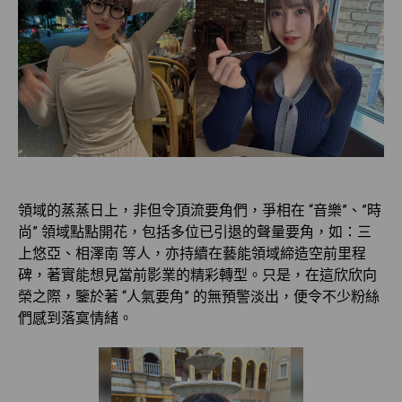
領域的蒸蒸日上，非但令頂流要角們，爭相在 “音樂”、”時
尚” 領域點點開花，包括多位已引退的聲量要角，如：三
上悠亞、相澤南 等人，亦持續在藝能領域締造空前里程
碑，著實能想見當前影業的精彩轉型。只是，在這欣欣向
榮之際，鑒於著 “人氣要角” 的無預警淡出，便令不少粉絲
們感到落寞情緒。