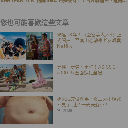
ENHYPEN NI-KI 粉絲 Mina 直播後身亡！曾赴韓追星，遭網暴
事件始末曝光
您也可能喜歡這些文章
睽違 13 年！《亞當等大人3》正
式開拍，亞當山德勒率老友轉戰
Netflix
更輕、更彈、更穩！ASICS GT-
2000 15 全面進化登場
起床就先做件事，沒三天小腹就
不見了! 肚子一天天變小！
PR・新素簡