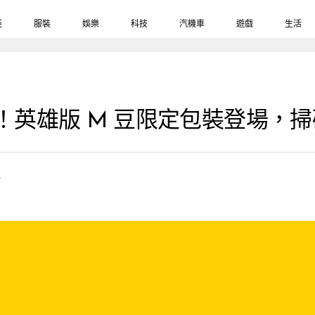
鞋
服裝
娛樂
科技
汽機車
遊戲
生活
 出大招！英雄版 M 豆限定包裝登場
4