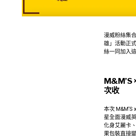
漫威粉絲集合！
雄」活動正
絲一同加入
M&M’S
次收
本次 M&M’S
星全面漫威
化身艾麗卡
果包裝直接