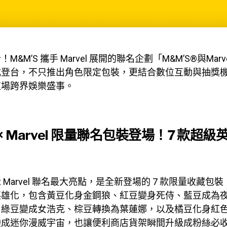
M&M’S 攜手 Marvel 展開的聯名企劃「M&M’S®與Mar
式登台，不只推出角色限定包裝，更結合數位互動與抽獎
這場跨界娛樂盛事。
 × Marvel 限量聯名包裝登場！7 款超
 x Marvel 聯名最大亮點，是全新登場的 7 款限量收藏包裝
英雄化，包含黃豆化身金鋼狼、紅豆變身死侍、藍豆成為
、綠豆變成女浩克、棕豆轉換為葉蓮娜，以及橘豆化身紅
變成迷你漫威宇宙，也讓便利商店貨架瞬間升級成粉絲必