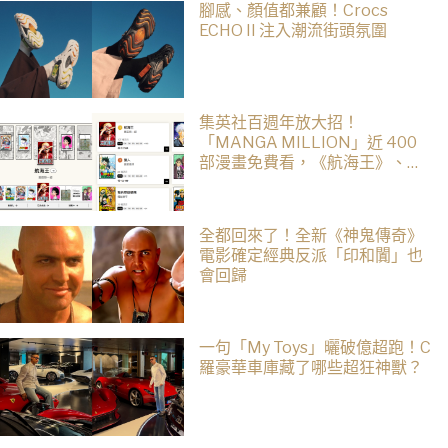
腳感、顏值都兼顧！Crocs
ECHO II 注入潮流街頭氛圍
集英社百週年放大招！
「MANGA MILLION」近 400
部漫畫免費看，《航海王》、
《火影忍者》支援逾百種語言
全都回來了！全新《神鬼傳奇》
電影確定經典反派「印和闐」也
會回歸
一句「My Toys」曬破億超跑！C
羅豪華車庫藏了哪些超狂神獸？