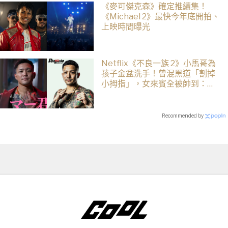
《麥可傑克森》確定推續集！
《Michael 2》最快今年底開拍、
上映時間曝光
Netflix《不良一族 2》小馬哥為
孩子金盆洗手！曾混黑道「割掉
小拇指」，女來賓全被帥到：超
有骨氣
Recommended by