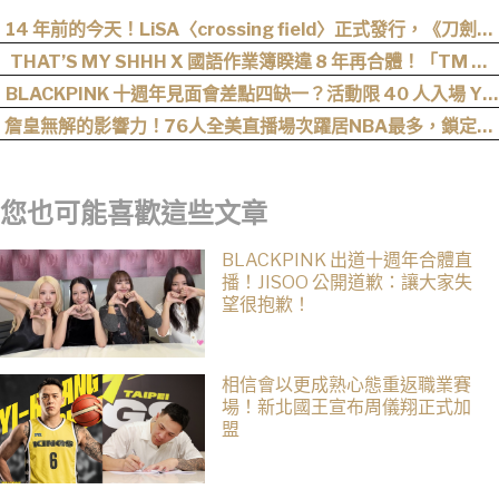
14 年前的今天！LiSA〈crossing field〉正式發行，《刀劍神
域》OP 不只熱血還藏著桐人、亞絲娜最深的羈絆
THAT’S MY SHHH X 國語作業簿睽違 8 年再合體！「TM 國
2」集結熊仔、陳嫺靜、山姆…完整卡司、售票資訊一次看
BLACKPINK 十週年見面會差點四缺一？活動限 40 人入場 YG
遭全網撻伐！
詹皇無解的影響力！76人全美直播場次躍居NBA最多，鎖定開
幕戰與聖誕大戰
您也可能喜歡這些文章
BLACKPINK 出道十週年合體直
播！JISOO 公開道歉：讓大家失
望很抱歉！
相信會以更成熟心態重返職業賽
場！新北國王宣布周儀翔正式加
盟