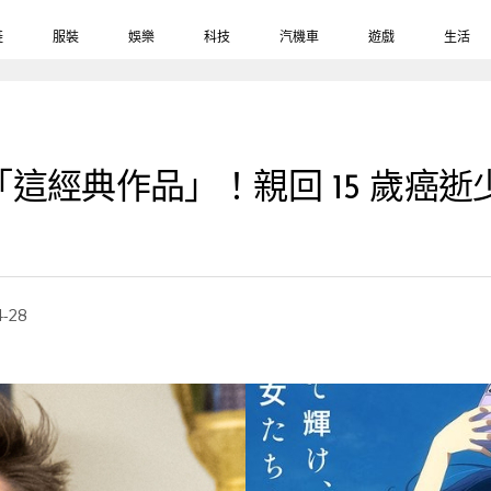
鞋
服裝
娛樂
科技
汽機車
遊戲
生活
這經典作品」！親回 15 歲癌
4-28