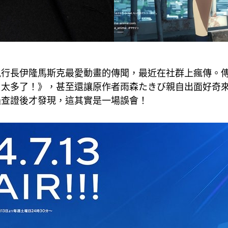
執行長伊隆馬斯克最愛動畫的傳聞，最近在社群上瘋傳。
角太多了！》，甚至還讓原作者雨森たきび親自出面好奇
過查證後才發現，這其實是一場誤會！