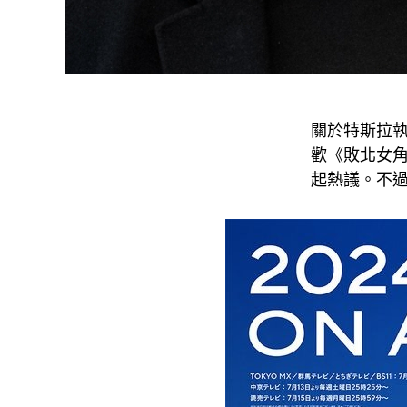
關於特斯拉
歡《敗北女
起熱議。不