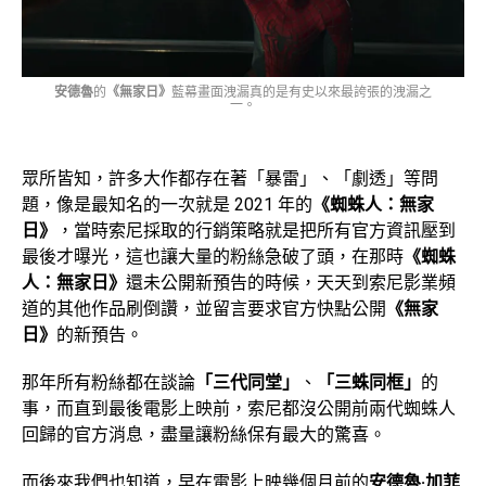
安德魯
的
《無家日》
藍幕畫面洩漏真的是有史以來最誇張的洩漏之
一。
眾所皆知，許多大作都存在著「暴雷」、「劇透」等問
題，像是最知名的一次就是 2021 年的
《蜘蛛人：無家
日》
，當時索尼採取的行銷策略就是把所有官方資訊壓到
最後才曝光，這也讓大量的粉絲急破了頭，在那時
《蜘蛛
人：無家日》
還未公開新預告的時候，天天到索尼影業頻
道的其他作品刷倒讚，並留言要求官方快點公開
《無家
日》
的新預告。
那年所有粉絲都在談論
「三代同堂」
、
「三蛛同框」
的
事，而直到最後電影上映前，索尼都沒公開前兩代蜘蛛人
回歸的官方消息，盡量讓粉絲保有最大的驚喜。
而後來我們也知道，早在電影上映幾個月前的
安德魯·加菲