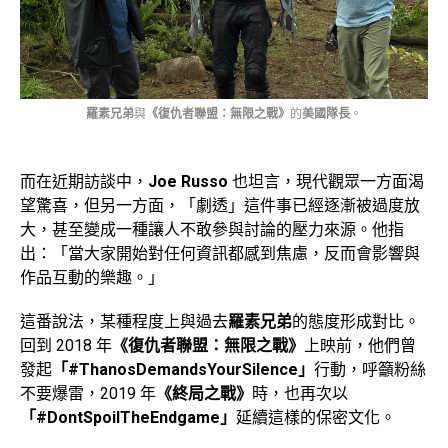
羅素兄弟
與
《復仇者聯盟：無限之戰》
的
美國隊長
。
而在近期訪談中，
Joe Russo
也坦言，現代觀眾一方面渴
望驚喜，但另一方面，「劇透」這件事已經逐漸被過度放
大，甚至變成一種讓人不敢參與討論的壓力來源。他指
出：「當大家開始對任何資訊都感到焦慮，反而會影響與
作品互動的樂趣。」
這番說法，某種程度上與過去
羅素兄弟
的態度形成對比。
回到 2018 年
《復仇者聯盟：無限之戰》
上映前，他們曾
發起
「#ThanosDemandsYourSilence」
行動，呼籲粉絲
不要爆雷，2019 年
《終局之戰》
時，也再次以
「#DontSpoilTheEndgame」
延續這樣的保密文化。