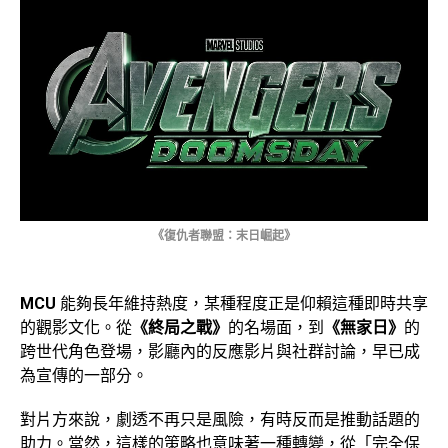
《復仇者聯盟：末日崛起》
MCU
能夠長年維持熱度，某種程度正是仰賴這種即時共享
的觀影文化。從
《終局之戰》
的名場面，到
《無家日》
的
跨世代角色登場，影廳內的反應影片與社群討論，早已成
為宣傳的一部分。
對片方來說，劇透不再只是風險，有時反而是推動話題的
助力。當然，這樣的策略也意味著一種轉變，從「完全保