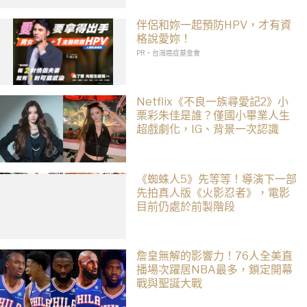
伴侶和妳一起預防HPV，才有資
格說愛妳！
PR・台灣癌症基金會
Netflix《不良一族尋愛記2》小
栗彩朱佳是誰？僅國小畢業人生
超戲劇化，IG、背景一次認識
《蜘蛛人5》先等等！導演下一部
先拍真人版《火影忍者》，電影
目前仍處於前製階段
詹皇無解的影響力！76人全美直
播場次躍居NBA最多，鎖定開幕
戰與聖誕大戰