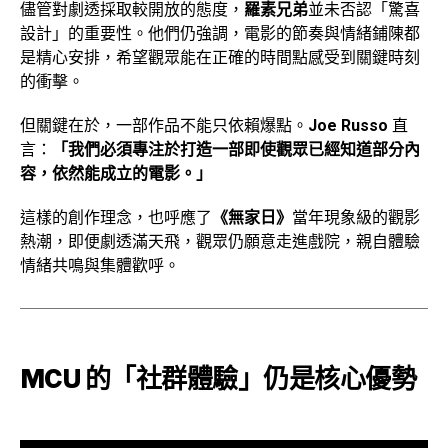
儘管對劇透採取較開放的態度，
羅素兄弟
並未否認「驚喜
設計」的重要性。他們仍強調，電影的節奏與情緒鋪陳都
是精心安排，希望觀眾能在正確的時間點感受到關鍵時刻
的衝擊。
但關鍵在於，一部作品不能只依賴爆點。
Joe Russo
直
言：
「我們必須專注於打造一部即使觀眾已經知道部分內
容，依然能成立的電影。」
這樣的創作理念，也呼應了
《無家日》
當年現象級的觀影
熱潮，即便劇透滿天飛，觀眾仍願意走進戲院，親自體驗
情緒共鳴與集體歡呼。
MCU 的「社群體驗」仍是核心優勢