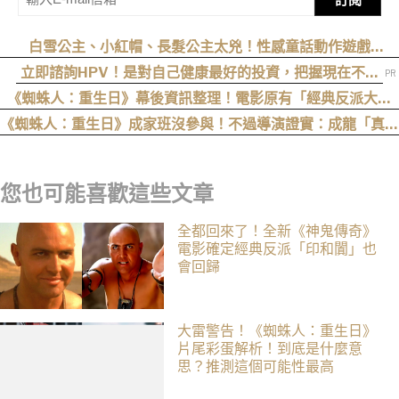
白雪公主、小紅帽、長髮公主太兇！性感童話動作遊戲
《Swords & Slippers》Steam 頁面公開
立即諮詢HPV！是對自己健康最好的投資，把握現在不嫌
晚！
《蜘蛛人：重生日》幕後資訊整理！電影原有「經典反派大混
戰」，湯姆點名想跟「霹靂火」合作！邁爾斯注定加入 MCU
《蜘蛛人：重生日》成家班沒參與！不過導演證實：成龍「真的
有來片場」
您也可能喜歡這些文章
全都回來了！全新《神鬼傳奇》
電影確定經典反派「印和闐」也
會回歸
大雷警告！《蜘蛛人：重生日》
片尾彩蛋解析！到底是什麼意
思？推測這個可能性最高