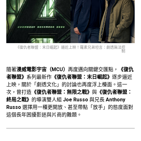
《復仇者聯盟：末日崛起》逼近上映！羅素兄弟坦言：劇透無法控
制
隨著
漫威電影宇宙（MCU）
再度邁向關鍵交匯點，
《復仇
者聯盟》
系列最新作
《復仇者聯盟：末日崛起》
逐步逼近
上映，關於「劇透文化」的討論也再度浮上檯面。這一
次，曾打造
《復仇者聯盟：無限之戰》
與
《復仇者聯盟：
終局之戰》
的導演雙人組
Joe Russo
與兄長
Anthony
Russo
選擇用一種更開放、甚至帶點「放手」的態度面對
這個長年困擾影迷與片商的難題。