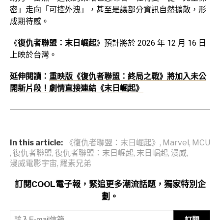
密」走向「可控外洩」，甚至是讓部分資訊自然擴散，形
成期待感。
《
復仇者聯盟：末日崛起
》預計將於 2026 年 12 月 16 日
上映於台灣。
延伸閱讀：
重映版《復仇者聯盟：終局之戰》將加入未公
開新片段！劇情直接連結《末日崛起》
In this article:
《復仇者聯盟：末日崛起》
,
Marvel
,
MCU
,
復仇者聯盟
,
復仇者聯盟：末日崛起
,
末日崛起
,
漫威
,
漫威電影宇宙
,
羅素兄弟
訂閱COOL電子報，緊追更多潮流話題，獨家特別企
劃。
訂閱