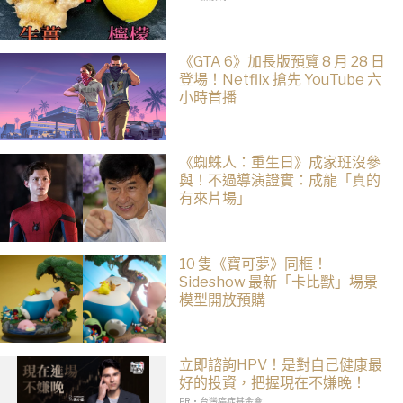
《GTA 6》加長版預覽 8 月 28 日
登場！Netflix 搶先 YouTube 六
小時首播
《蜘蛛人：重生日》成家班沒參
與！不過導演證實：成龍「真的
有來片場」
10 隻《寶可夢》同框！
Sideshow 最新「卡比獸」場景
模型開放預購
立即諮詢HPV！是對自己健康最
好的投資，把握現在不嫌晚！
PR・台灣癌症基金會