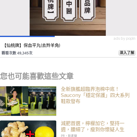
ads by popIn
【仙桃牌】保血平丸(去羚羊角)
深入了解
觀看次數 49,345次
您也可能喜歡這些文章
全新旗艦超臨界泡棉中底！
Saucony「穩定保護」四大系列
鞋款發布
減肥首選，檸檬加它，堅持一
週，腰細了，瘦到你懷疑人生
PR・新素簡