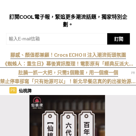
訂閱COOL電子報，緊追更多潮流話題，獨家特別企
劃。
訂閱
腳感、顏值都兼顧！Crocs ECHO II 注入潮流街頭氛圍
《蜘蛛人：重生日》幕後資訊整理！電影原有「經典反派大混
戰」，湯姆點名想跟「霹靂火」合作！邁爾斯注定加入 MCU
肚腩一抓一大把，只需1個雞蛋，用一個瘦一個
禁止停車卻寫「只有始源可以」！新北早餐店真的釣出崔始源本
尊朝聖
仙桃牌
PR