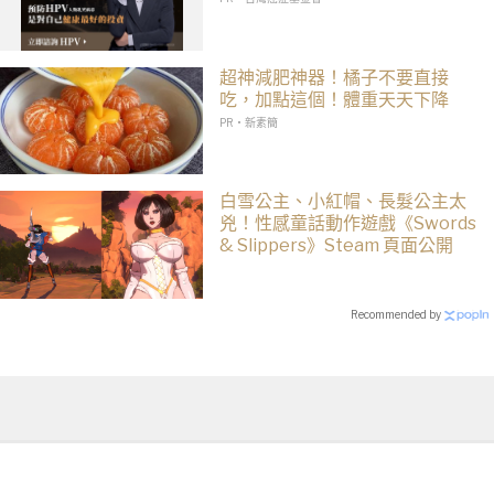
超神減肥神器！橘子不要直接
吃，加點這個！體重天天下降
PR・新素簡
白雪公主、小紅帽、長髮公主太
兇！性感童話動作遊戲《Swords
& Slippers》Steam 頁面公開
Recommended by