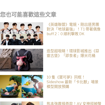
戰」，湯姆點名想跟「霹靂火」合作！邁爾斯注定加入 MCU
您也可能喜歡這些文章
《英雄聯盟》電競，剛出道男團
對決「地球最強」！T1 帶著偶像
buff 2：0 順利擊敗 DK
造型超吸睛！環球影城推出《惡
靈古堡》「舔食者」爆米花桶
10 隻《寶可夢》同框！
Sideshow 最新「卡比獸」場景
模型開放預購
熊本強震捐善款！AV 女神卻被酸