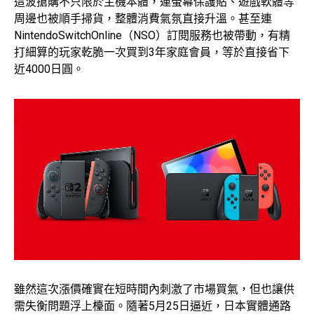
這波搶購不只限於主機本體，連螢幕保護貼、遊戲軟體等
周邊也被順手掃貨，整體消費氣氛直接升溫。甚至連
NintendoSwitchOnline（NSO）訂閱服務也被帶動，有精
打細算的玩家乾脆一次買到3年家庭會員，等於直接省下
近4000日圓。
雖然這次漲價確實在短時間內刺激了市場買氣，但也讓供
需失衡問題浮上檯面。隨著5月25日逼近，日本實體通路