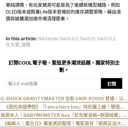
單純調價，有玩家猜測可能是為了後續新機型鋪路，例如
OLED版本或輕量Lite版本登場前的庫存調整策略，藉由漲
價與搶購潮加速市場清理節奏。
In this article:
Nintendo Switch 2
,
Switch
,
Switch 2
,
任天堂
,
漲價
訂閱COOL電子報，緊追更多潮流話題，獨家特別企
劃。
訂閱
G-SHOCK GRAVITYMASTER 全新 GWR-B3000 登場，以超
音速噴射機為靈感！
《我的英雄學院》「I am a hero too」特別篇上線！壞理版
〈Hero too〉正式公開！
就是本人！BABYMONSTER Asa「紅色緊身裝+俐落短髮」與
艾達王相似度爆表，粉絲狂刷「ASA Wong」
《蜘蛛人：重生日》幕後資訊整理！電影原有「經典反派大混