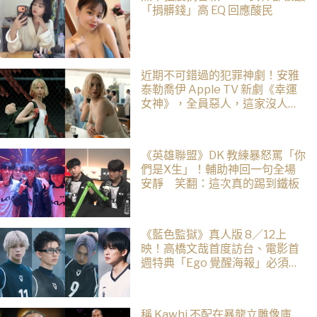
「捐髒錢」高 EQ 回應酸民
近期不可錯過的犯罪神劇！安雅
泰勒喬伊 Apple TV 新劇《幸運
女神》，全員惡人，這家沒人是
正常的！
《英雄聯盟》DK 教練暴怒罵「你
們是X生」！輔助神回一句全場
安靜 笑翻：這次真的踢到鐵板
《藍色監獄》真人版 8／12上
映！高橋文哉首度訪台、電影首
週特典「Ego 覺醒海報」必須收
藏
稱 Kawhi 不配在暴龍立雕像庫