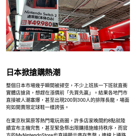
日本掀搶購熱潮
整個日本市場幾乎瞬間被掃空，不少上班族一下班就直衝
實體店搶貨，想趕在漲價前「先買先贏」。結果各地門市
直接被人潮塞爆，甚至出現200到300人的排隊長龍，場面
宛如開賣限定球鞋一樣誇張。
在東京秋葉原等熱門電玩商圈，許多店家晚間約8點就陸
續宣布主機完售，甚至緊急祭出限購措施維持秩序，而官
方的MyNintendoStore也直接顯示庫存售罄，連線上通路