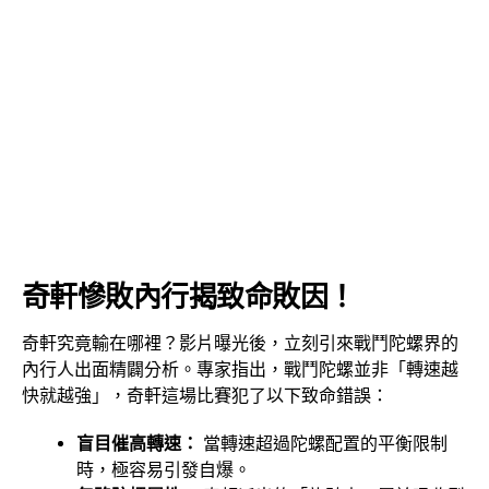
奇軒慘敗內行揭致命敗因！
奇軒究竟輸在哪裡？影片曝光後，立刻引來戰鬥陀螺界的
內行人出面精闢分析。專家指出，戰鬥陀螺並非「轉速越
快就越強」，奇軒這場比賽犯了以下致命錯誤：
盲目催高轉速：
當轉速超過陀螺配置的平衡限制
時，極容易引發自爆。