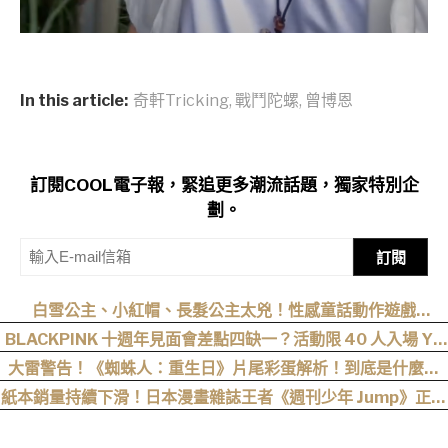
In this article:
奇軒Tricking
,
戰鬥陀螺
,
曾博恩
訂閱COOL電子報，緊追更多潮流話題，獨家特別企
劃。
訂閱
白雪公主、小紅帽、長髮公主太兇！性感童話動作遊戲
《Swords & Slippers》Steam 頁面公開
BLACKPINK 十週年見面會差點四缺一？活動限 40 人入場 YG
遭全網撻伐！
大雷警告！《蜘蛛人：重生日》片尾彩蛋解析！到底是什麼意
思？推測這個可能性最高
紙本銷量持續下滑！日本漫畫雜誌王者《週刊少年 Jump》正式
跌破百萬大關