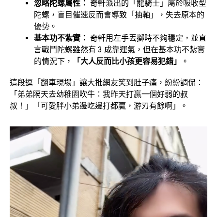
忽略陀螺屬性：
奇軒派出的「龍騎士」屬於吸收型
陀螺，盲目催速反而會導致「抽軸」，失去原本的
優勢。
基本功不紮實：
奇軒用左手丟擲時不夠穩定，並直
言戰鬥陀螺雖然有 3 成靠運氣，但在基本功不紮實
的情況下，
「大人反而比小孩更容易犯錯」
。
這段逗「翻車現場」讓大批網友笑到肚子痛，紛紛調侃：
「弟弟隔天去幼稚園吹牛：我昨天打贏一個好弱的叔
叔！」「可愛胖小弟邊吃邊打都贏，游刃有餘啊」。