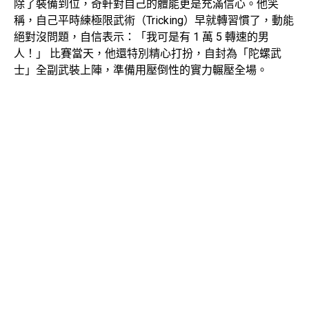
除了裝備到位，奇軒對自己的體能更是充滿信心。他笑
稱，自己平時練極限武術（Tricking）早就轉習慣了，動能
絕對沒問題，自信表示：「我可是有 1 萬 5 轉速的男
人！」 比賽當天，他還特別精心打扮，自封為「陀螺武
士」全副武裝上陣，準備用壓倒性的實力輾壓全場。