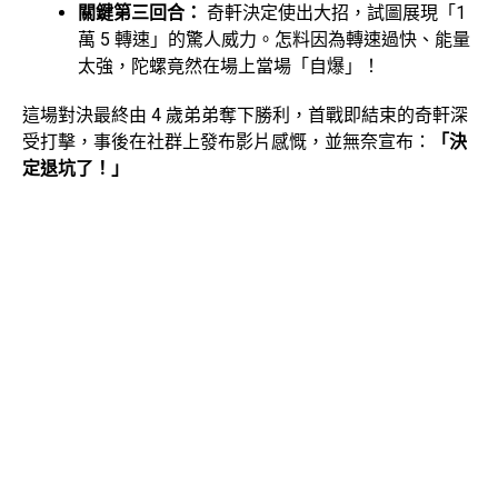
關鍵第三回合：
奇軒決定使出大招，試圖展現「1
萬 5 轉速」的驚人威力。怎料因為轉速過快、能量
太強，陀螺竟然在場上當場「自爆」！
這場對決最終由 4 歲弟弟奪下勝利，首戰即結束的奇軒深
受打擊，事後在社群上發布影片感慨，並無奈宣布：
「決
定退坑了！」