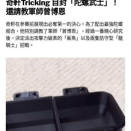
奇軒Tricking 自封「陀螺武士」！
還請教軍師曾博恩
奇軒在參賽前展現出必奪第一的決心。為了配出最強陀螺
組合，他特別請教了軍師「曾博恩」，經過一番精心研究
後，決定派出攻擊力破表的「鯊魚」以及兩隻防守型「龍
騎士」迎戰。