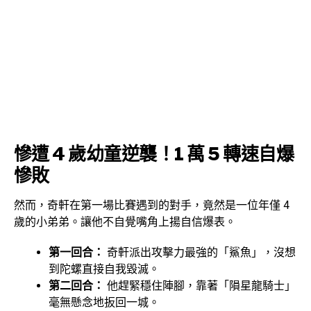
慘遭 4 歲幼童逆襲！1 萬 5 轉速自爆
慘敗
然而，奇軒在第一場比賽遇到的對手，竟然是一位年僅 4
歲的小弟弟。讓他不自覺嘴角上揚自信爆表。
第一回合：
奇軒派出攻擊力最強的「鯊魚」，沒想
到陀螺直接自我毀滅。
第二回合：
他趕緊穩住陣腳，靠著「隕星龍騎士」
毫無懸念地扳回一城。