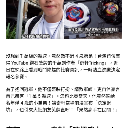
沒想到千萬級的轉速，竟然敵不過 4 歲弟弟！台灣首位奪
得 YouTube 鑽石獎牌的千萬創作者「奇軒Tricking」，近
日在網路上看到戰鬥陀螺的比賽資訊，一時熱血沸騰決定
報名參賽。
為了抱回冠軍，他不僅盛裝打扮、請教軍師，更自信豪言
自己擁有「1 萬 5 轉速」。怎料比賽當天，他竟然輸給一
名年僅 4 歲的小弟弟！讓奇軒當場崩潰宣布「決定退
坑」，也引來大批網友笑翻直呼：「果然高手在民間！」