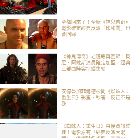
全都回來了！全新《神鬼傳奇》
電影確定經典反派「印和闐」也
會回歸
《神鬼傳奇》老班底再回歸！貝
尼、阿戴斯演員確定加盟，經典
三部曲陣容持續集結
安德魯加菲爾德被問《蜘蛛人：
重生日》彩蛋，秒答：反正不是
我
《蜘蛛人：重生日》幕後資訊整
理！電影原有「經典反派大混