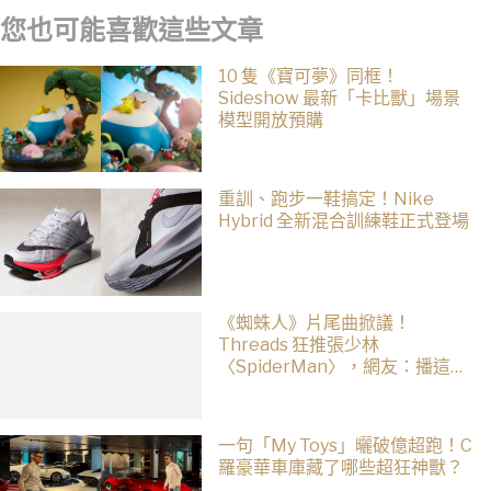
您也可能喜歡這些文章
10 隻《寶可夢》同框！
Sideshow 最新「卡比獸」場景
模型開放預購
重訓、跑步一鞋搞定！Nike
Hybrid 全新混合訓練鞋正式登場
《蜘蛛人》片尾曲掀議！
Threads 狂推張少林
〈SpiderMan〉，網友：播這個
直接神作預定
一句「My Toys」曬破億超跑！C
羅豪華車庫藏了哪些超狂神獸？