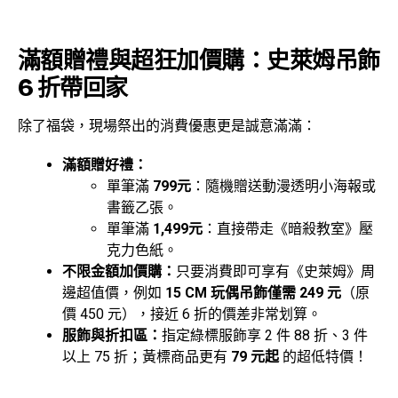
滿額贈禮與超狂加價購：史萊姆吊飾
6 折帶回家
除了福袋，現場祭出的消費優惠更是誠意滿滿：
滿額贈好禮：
單筆滿
799元
：隨機贈送動漫透明小海報或
書籤乙張。
單筆滿
1,499元
：直接帶走《暗殺教室》壓
克力色紙。
不限金額加價購：
只要消費即可享有《史萊姆》周
邊超值價，例如
15 CM 玩偶吊飾僅需 249 元
（原
價 450 元），接近 6 折的價差非常划算。
服飾與折扣區：
指定綠標服飾享 2 件 88 折、3 件
以上 75 折；黃標商品更有
79 元起
的超低特價！