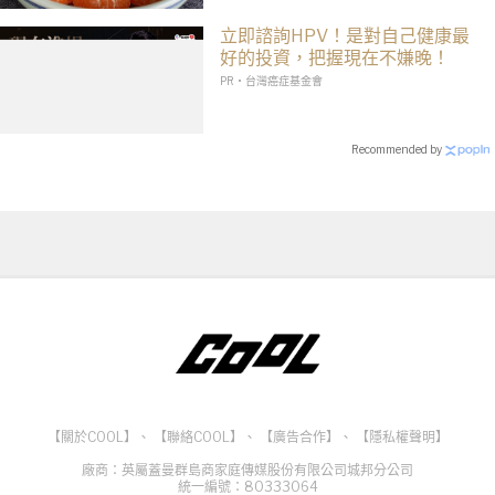
立即諮詢HPV！是對自己健康最
好的投資，把握現在不嫌晚！
PR・台灣癌症基金會
Recommended by
【關於COOL】
、
【聯絡COOL】
、
【廣告合作】
、
【隱私權聲明】
廠商：英屬蓋曼群島商家庭傳媒股份有限公司城邦分公司
統一編號：80333064