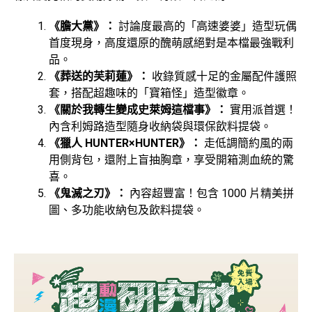
《膽大黨》：
討論度最高的「高速婆婆」造型玩偶
首度現身，高度還原的醜萌感絕對是本檔最強戰利
品。
《葬送的芙莉蓮》：
收錄質感十足的金屬配件護照
套，搭配超趣味的「寶箱怪」造型徽章。
《關於我轉生變成史萊姆這檔事》：
實用派首選！
內含利姆路造型隨身收納袋與環保飲料提袋。
《獵人 HUNTER×HUNTER》：
走低調簡約風的兩
用側背包，還附上盲抽胸章，享受開箱測血統的驚
喜。
《鬼滅之刃》：
內容超豐富！包含 1000 片精美拼
圖、多功能收納包及飲料提袋。