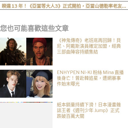
掉小拇指」，女來賓全被帥到：超有骨氣
睽違 13 年！《亞當等大人3》正式開拍，亞當山德勒率老友轉
戰 Netflix
您也可能喜歡這些文章
《神鬼傳奇》老班底再回歸！貝
尼、阿戴斯演員確定加盟，經典
三部曲陣容持續集結
ENHYPEN NI-KI 粉絲 Mina 直播
後身亡！曾赴韓追星，遭網暴事
件始末曝光
紙本銷量持續下滑！日本漫畫雜
誌王者《週刊少年 Jump》正式
跌破百萬大關