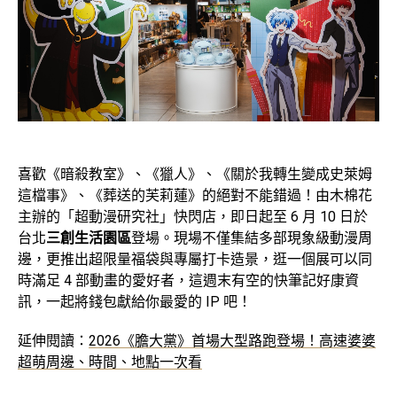
喜歡《暗殺教室》、《獵人》、《關於我轉生變成史萊姆
這檔事》、《葬送的芙莉蓮》的絕對不能錯過！由木棉花
主辦的「超動漫研究社」快閃店，即日起至 6 月 10 日於
台北
三創生活園區
登場。現場不僅集結多部現象級動漫周
邊，更推出超限量福袋與專屬打卡造景，逛一個展可以同
時滿足 4 部動畫的愛好者，這週末有空的快筆記好康資
訊，一起將錢包獻給你最愛的 IP 吧！
延伸閱讀：
2026《膽大黨》首場大型路跑登場！高速婆婆
超萌周邊、時間、地點一次看