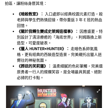
拍區，讓粉絲身歷其境：
《暗殺教室》：
入口處即以經典校園元素打造，殺
老師與學生們熱情迎接，帶你重返 3 年 E 班的熱血
回憶。
《關於我轉生變成史萊姆這檔事》：
因應盛夏，特
別設計了清涼療癒的「海底世界」，利姆路換上新
造型，可愛度破表。
《獵人 HUNTER×HUNTER》：
走暗色系帥氣風
格，更有經典的西裝造型造景，完美襯托出獵人迷
嚮往的神秘氛圍。
《葬送的芙莉蓮》：
溫柔細膩的色彩筆觸，完美還
原勇者一行人的燦爛笑容，是全場最具質感、絕對
必掃的打卡點。