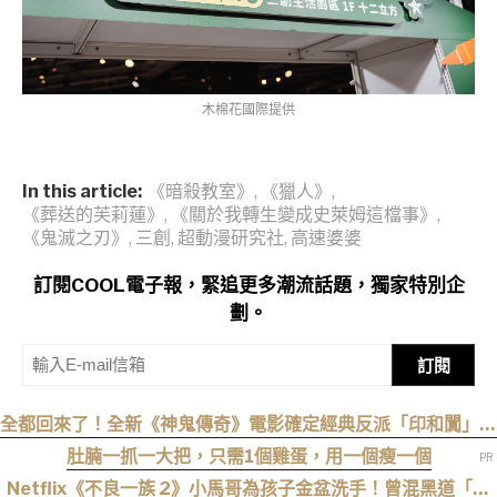
木棉花國際提供
In this article:
《暗殺教室》
,
《獵人》
,
《葬送的芙莉蓮》
,
《關於我轉生變成史萊姆這檔事》
,
《鬼滅之刃》
,
三創
,
超動漫研究社
,
高速婆婆
訂閱COOL電子報，緊追更多潮流話題，獨家特別企
劃。
訂閱
全都回來了！全新《神鬼傳奇》電影確定經典反派「印和闐」也
會回歸
肚腩一抓一大把，只需1個雞蛋，用一個瘦一個
Netflix《不良一族 2》小馬哥為孩子金盆洗手！曾混黑道「割