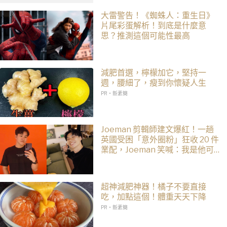
大雷警告！《蜘蛛人：重生日》
片尾彩蛋解析！到底是什麼意
思？推測這個可能性最高
減肥首選，檸檬加它，堅持一
週，腰細了，瘦到你懷疑人生
PR・新素簡
Joeman 剪輯師建文爆紅！一趟
英國受困「意外圈粉」狂收 20 件
業配，Joeman 笑喊：我是他可
能想離職
超神減肥神器！橘子不要直接
吃，加點這個！體重天天下降
PR・新素簡