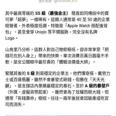
圖片來源：@
rinoworld_875
其中最高等級的
SS 級（最強金主）
簡直如同傳說中的寶
可夢「超夢」一樣稀有。這類人通常是 40 至 50 歲的企業
經營者，外表極度低調，特徵是「Apple Watch 搭配後背
包」，甚至會穿 Uniqlo 等平價服飾，完全沒有名牌
Logo。
山鳥里乃分析，這群人對自己物慾極低，卻非常享受「把
錢花在別人身上」帶來的快樂，單次消費百萬日圓毫不手
軟，是女公關眼中最珍貴的「體驗派價值大師」。
緊隨其後的
S 級
則是穩定的企業主，他們懂穿搭、戴勞力
士或百達翡麗，雖然不會暴發式砸錢，但勝在「天天光
顧」，是支撐店內業績最穩定的基石。至於
A 級的暴發戶
（外匯、虛擬貨幣起家），雖然會為了炫耀而砸大錢，但
通常「有錢壽命」極短，往往一兩年後就會因破產或吃官
司而消失。