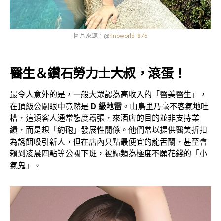
圖片來源：@
rinoworld_875
醫生＆鑽石勞力士大叔，滾蛋！
最令人意外的是，一般大眾認為高收入的「醫美醫生」，
在頂級公關眼中竟然是
D 級地雷
。山鳥里乃毫不客氣地吐
槽，這類客人通常態度囂張，來酒店的目的並非支持業
績，而是想「約砲」發展性關係。他們常以提供醫美折扣
為誘餌吸引新人，但在店內只點最便宜的龍舌蘭，甚至會
賴到凌晨四點等公關下班，被歸類為極度不願花錢的「小
氣鬼」。