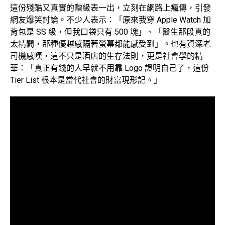
這份殘酷又真實的階級表一出，立刻在網路上瘋傳，引發
網友爆笑討論。不少人表示：「原來我穿 Apple Watch 加
背包是 SS 級，但我口袋只有 500 塊」、「醫生那段真的
太精闢，那種優越感隔著螢幕都能感受到」。也有資深老
司機感嘆，這不只是酒店的生存法則，更是社會學的精
華：「真正有錢的人早就不用靠 Logo 證明自己了，這份
Tier List 根本是當代社會的財富現形記。」