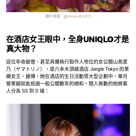
圖片來源：@
rinoworld_875
在酒店女王眼中，全身UNIQLO才是
真大物？
這位年收破億、甚至具備執行製作人地位的女公關山鳥里
乃（ヤマトリノ），是六本木頂級酒店 Jungle Tokyo 的業
績女王，據傳，她在酒店的生日活動等大型企劃中，單月
營業額就能抵過一般公關數年的總和。閱人無數的她將客
人分為 SS 到 D 級：