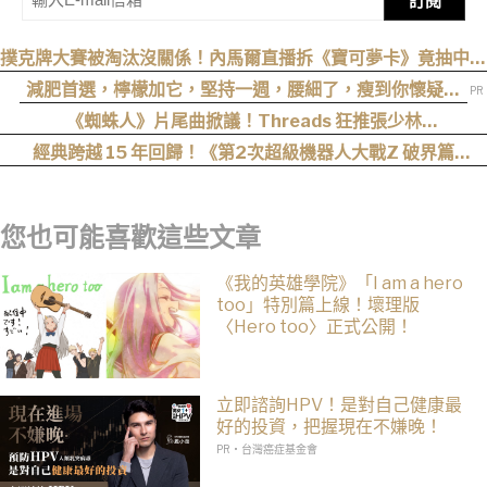
訂閱
撲克牌大賽被淘汰沒關係！內馬爾直播拆《寶可夢卡》竟抽中超
猛神包
減肥首選，檸檬加它，堅持一週，腰細了，瘦到你懷疑人
生
《蜘蛛人》片尾曲掀議！Threads 狂推張少林
〈SpiderMan〉，網友：播這個直接神作預定
經典跨越 15 年回歸！《第2次超級機器人大戰Z 破界篇
Remastered》確定製作，帶你回顧 SRWZ 系列
您也可能喜歡這些文章
《我的英雄學院》「I am a hero
too」特別篇上線！壞理版
〈Hero too〉正式公開！
立即諮詢HPV！是對自己健康最
好的投資，把握現在不嫌晚！
PR・台灣癌症基金會