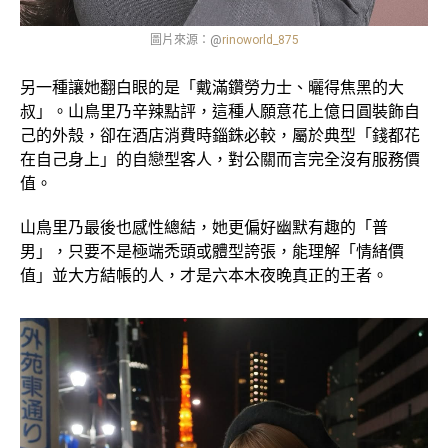
圖片來源：@
rinoworld_875
另一種讓她翻白眼的是「戴滿鑽勞力士、曬得焦黑的大
叔」。山鳥里乃辛辣點評，這種人願意花上億日圓裝飾自
己的外殼，卻在酒店消費時錙銖必較，屬於典型「錢都花
在自己身上」的自戀型客人，對公關而言完全沒有服務價
值。
山鳥里乃最後也感性總結，她更偏好幽默有趣的「普
男」，只要不是極端禿頭或體型誇張，能理解「情緒價
值」並大方結帳的人，才是六本木夜晚真正的王者。