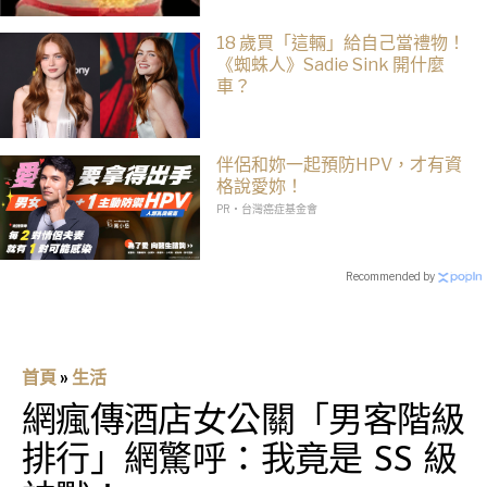
18 歲買「這輛」給自己當禮物！
《蜘蛛人》Sadie Sink 開什麼
車？
伴侶和妳一起預防HPV，才有資
格說愛妳！
PR・台灣癌症基金會
Recommended by
首頁
»
生活
網瘋傳酒店女公關「男客階級
排行」網驚呼：我竟是 SS 級