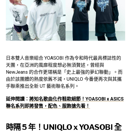
日本雙人音樂組合 YOASOBI 作為令和時代最具標誌性的
天團，在亞洲的風靡程度想必無須贅述，曾經與
NewJeans 的合作更堪稱是「史上最強的夢幻聯動」。而
由於該團體的熱度依舊不減，UNIQLO 今番便再次與其攜
手聯乘推出全新 UT 藝術聯名系列。
延伸閱讀：
將知名歌曲化作鞋款細節！YOASOBI x ASICS
聯名系列即將發售，配色、服飾搶先看！
時隔 5 年！UNIQLO x YOASOBI 全