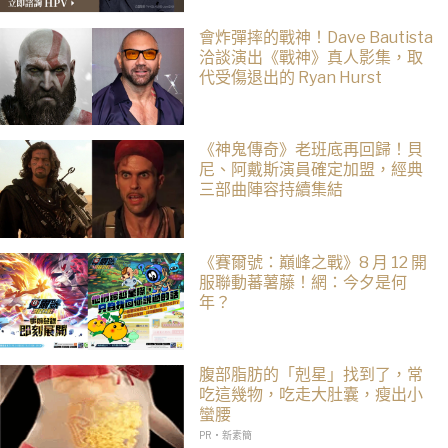
會炸彈摔的戰神！Dave Bautista
洽談演出《戰神》真人影集，取
代受傷退出的 Ryan Hurst
《神鬼傳奇》老班底再回歸！貝
尼、阿戴斯演員確定加盟，經典
三部曲陣容持續集結
《賽爾號：巔峰之戰》8 月 12 開
服聯動蕃薯藤！網：今夕是何
年？
腹部脂肪的「剋星」找到了，常
吃這幾物，吃走大肚囊，瘦出小
蠻腰
PR・新素簡