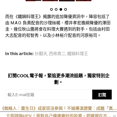
而在《鐵鍋料理王》揭露的追加聲優資訊中，陣容包括了
由 M.A.O. 負責配音的沙理絲楊、櫻井孝宏擔綱聲優的澤田
圭、幾位秋山醬將會在料理大賽遇到的對手，包括由村田
大志配音的荀智秀，以及小林裕介配音的河原裕司。
In this article:
炒翻天
,
西條真二
,
鐵鍋料理王
訂閱COOL電子報，緊追更多潮流話題，獨家特別企
劃。
訂閱
《蜘蛛人：重生日》成家班沒參與！不過導演證實：成龍「真的
有來片場」
立即諮詢HPV！是對自己健康最好的投資，把握現在不嫌