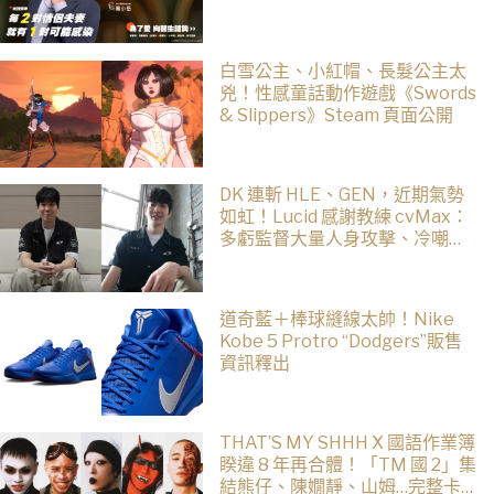
白雪公主、小紅帽、長髮公主太
兇！性感童話動作遊戲《Swords
& Slippers》Steam 頁面公開
DK 連斬 HLE、GEN，近期氣勢
如虹！Lucid 感謝教練 cvMax：
多虧監督大量人身攻擊、冷嘲熱
諷
道奇藍＋棒球縫線太帥！Nike
Kobe 5 Protro “Dodgers”販售
資訊釋出
THAT’S MY SHHH X 國語作業簿
睽違 8 年再合體！「TM 國 2」集
結熊仔、陳嫺靜、山姆…完整卡