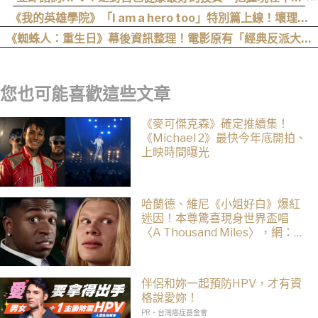
晚！
《我的英雄學院》「I am a hero too」特別篇上線！壞理版
〈Hero too〉正式公開！
《蜘蛛人：重生日》幕後資訊整理！電影原有「經典反派大混
戰」，湯姆點名想跟「霹靂火」合作！邁爾斯注定加入 MCU
您也可能喜歡這些文章
《麥可傑克森》確定推續集！
《Michael 2》最快今年底開拍、
上映時間曝光
哈蘭德、維尼《小姐好白》爆紅
迷因！本尊驚喜現身世界盃唱
〈A Thousand Miles〉，網：文
藝復興了
伴侶和妳一起預防HPV，才有資
格說愛妳！
PR・台灣癌症基金會