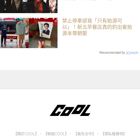
司、售票資訊一次看
禁止停車卻寫「只有始源可
以」！新北早餐店真的釣出崔始
源本尊朝聖
Recommended by
【關於COOL】
、
【聯絡COOL】
、
【廣告合作】
、
【隱私權聲明】