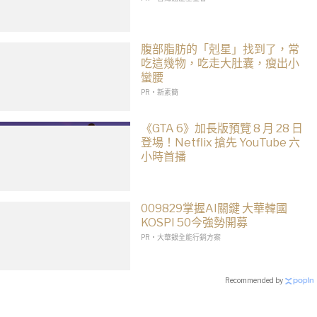
腹部脂肪的「剋星」找到了，常
吃這幾物，吃走大肚囊，瘦出小
蠻腰
PR・新素簡
《GTA 6》加長版預覽 8 月 28 日
登場！Netflix 搶先 YouTube 六
小時首播
009829掌握AI關鍵 大華韓國
KOSPI 50今強勢開募
PR・大華銀全能行銷方案
Recommended by