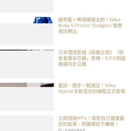
道奇藍＋棒球縫線太帥！Nike
Kobe 5 Protro “Dodgers”販售
資訊釋出
日本環球影城《惡靈古堡》「舔
食者爆米花桶」登場，R.P.D.制服
周邊同步公開
重訓、跑步一鞋搞定！Nike
Hybrid 全新混合訓練鞋正式登場
立即諮詢HPV！是對自己健康最
好的投資，把握現在不嫌晚！
PR・台灣癌症基金會