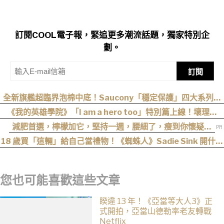
訂閱COOL電子報，緊追更多潮流話題，獨家特別企
劃。
訂閱
全新旗艦超臨界泡棉中底！Saucony「穩定保護」四大系列鞋
款發布
《我的英雄學院》「I am a hero too」特別篇上線！壞理版
〈Hero too〉正式公開！
減肥首選，檸檬加它，堅持一週，腰細了，瘦到你懷疑人
生
18 歲買「這輛」給自己當禮物！《蜘蛛人》Sadie Sink 開什麼
車？
您也可能喜歡這些文章
睽違 13 年！《亞當等大人3》正
式開拍，亞當山德勒率老友轉戰
Netflix