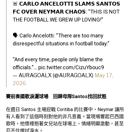
🚨 𝗖𝗔𝗥𝗟𝗢 𝗔𝗡𝗖𝗘𝗟𝗢𝗧𝗧𝗜 𝗦𝗟𝗔𝗠𝗦 𝗦𝗔𝗡𝗧𝗢𝗦
𝗙𝗖 𝗢𝗩𝗘𝗥 𝗡𝗘𝗬𝗠𝗔𝗥 𝗖𝗛𝗔𝗢𝗦: “THIS IS NOT
THE FOOTBALL WE GREW UP LOVING!”
🗣️ Carlo Ancelotti: “There are too many
disrespectful situations in football today.”
“And every time, people only blame the
officials.”…
pic.twitter.com/CizuYbouc9
— AURAGOALX (@AURAGOALX)
May 17,
2026
賽前奏國歌淚灑球場 回歸母隊Santos找回狀態
在週日 Santos 主場迎戰 Coritiba 的比賽中，Neymar 讓所
有人看到了這個時刻對他的非凡意義。當現場響起巴西國
歌時，他懷裡抱著女兒站在球場上，情緒明顯激動，甚至
忍不住擦拭淚水。