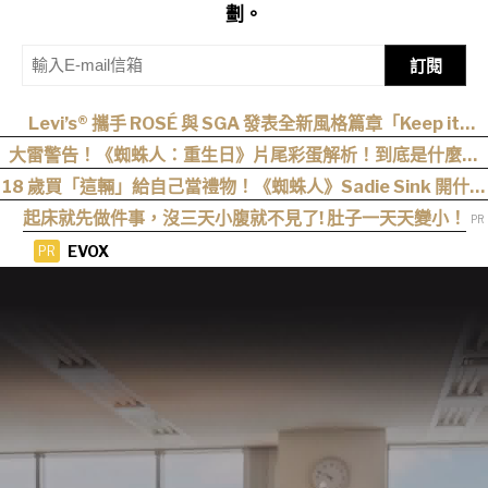
劃。
訂閱
Levi’s® 攜手 ROSÉ 與 SGA 發表全新風格篇章「Keep it
Loose」，全新寬版丹寧登場！
大雷警告！《蜘蛛人：重生日》片尾彩蛋解析！到底是什麼意
思？推測這個可能性最高
18 歲買「這輛」給自己當禮物！《蜘蛛人》Sadie Sink 開什麼
車？
起床就先做件事，沒三天小腹就不見了! 肚子一天天變小！
EVOX
PR