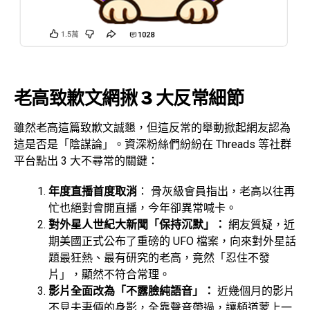
老高致歉文網揪 3 大反常細節
雖然老高這篇致歉文誠懇，但這反常的舉動掀起網友認為
這是否是「陰謀論」。資深粉絲們紛紛在 Threads 等社群
平台點出 3 大不尋常的關鍵：
年度直播首度取消
： 骨灰級會員指出，老高以往再
忙也絕對會開直播，今年卻異常喊卡。
對外星人世紀大新聞「保持沉默」：
網友質疑，近
期美國正式公布了重磅的 UFO 檔案，向來對外星話
題最狂熱、最有研究的老高，竟然「忍住不發
片」，顯然不符合常理。
影片全面改為「不露臉純語音」：
近幾個月的影片
不見夫妻倆的身影，全靠聲音帶過，讓頻道蒙上一