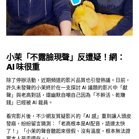
小茉「不露臉現聲」反遭疑！網：
AI 味很重
除了停辦活動，近期頻道的影片品質也引發熱議。日前，
許久未發聲的小茉終於在一支探討 AI 議題的影片中「獻
聲」與老高對話，還幽默自嘲自己因為「不幹活、乾賺
錢」已經被 AI 裁員。
看完影片後，不少網友質疑影片的「AI 感」重到讓人頭皮
發麻，紛紛留言猜測：「老高根本是AI配音，語速太快
了！」「小茉的聲音聽起來很假、沒有溫度，根本無法證
實本人是否還在。」