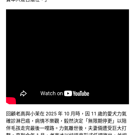
回顧老高與小茉在 2025 年 10 月時，因 11 歲的愛犬力氣
確診淋巴癌，病情不樂觀，毅然決定「無限期停更」以陪
伴毛孩走完最後一哩路。力氣離世後，夫妻倆遭受巨大打