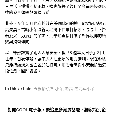
擊。直到今年 1 月，老高才以純語音形式低調復出，並坦
言生活正慢慢回歸正軌，這也解釋了為何至今尚未恢復以
往的發片頻率與露臉形式。
此外，今年 5 月也有粉絲在美國佛州的迪士尼樂園巧遇老
高夫妻。當時小茉還親切地摘下口罩打招呼，包包上正掛
著愛犬「力氣」的吊飾，此舉也直接打破了外界瘋傳的婚
變與拘留傳聞。
以上雖然證實了兩人人身安全，但「8 週年大日子」相比
往年，首次停辦，讓不少人往更壞的地方猜測，現在粉絲
只能持續湧入留言區加油打氣，期盼老高與小茉能撐過這
段低潮，回歸說書。
In this article:
五歲抬頭團
,
小茉
,
老高
,
老高與小茉
訂閱COOL電子報，緊追更多潮流話題，獨家特別企