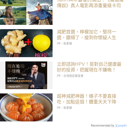
傳說》真人電影再添重量級卡司
減肥首選，檸檬加它，堅持一
週，腰細了，瘦到你懷疑人生
PR・新素簡
立即諮詢HPV！是對自己健康最
好的投資，把握現在不嫌晚！
PR・台灣癌症基金會
超神減肥神器！橘子不要直接
吃，加點這個！體重天天下降
PR・新素簡
Recommended by