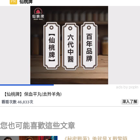
仙桃牌
PR
ads by popIn
【仙桃牌】保血平丸(去羚羊角)
深入了解
觀看次數 46,833次
您也可能喜歡這些文章
《秘密戰爭》後就是 X 戰警時