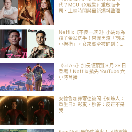
代？MCU《X戰警》重啟版卡
司、上映時間與最新爆料整理
Netflix《不良一族 2》小馬哥為
孩子金盆洗手！曾混黑道「割掉
小拇指」，女來賓全被帥到：超
有骨氣
《GTA 6》加長版預覽 8 月 28 日
登場！Netflix 搶先 YouTube 六
小時首播
安德魯加菲爾德被問《蜘蛛人：
重生日》彩蛋，秒答：反正不是
我
Sam Neill 最後的演出！《薩爾達