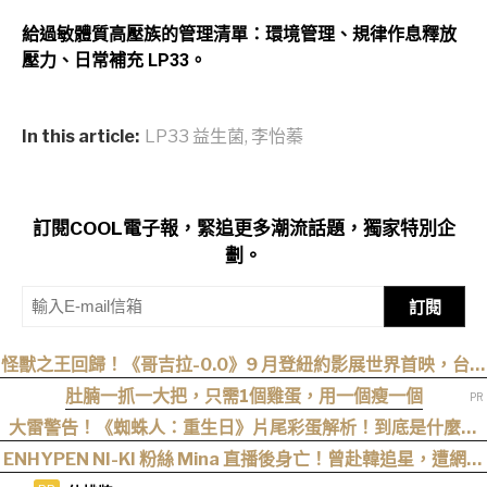
給過敏體質高壓族的管理清單：環境管理、規律作息釋放
壓力、日常補充 LP33。
In this article:
LP33 益生菌
,
李怡蓁
訂閱COOL電子報，緊追更多潮流話題，獨家特別企
劃。
訂閱
怪獸之王回歸！《哥吉拉-0.0》9 月登紐約影展世界首映，台灣
11 月 6 日上映
肚腩一抓一大把，只需1個雞蛋，用一個瘦一個
大雷警告！《蜘蛛人：重生日》片尾彩蛋解析！到底是什麼意
思？推測這個可能性最高
ENHYPEN NI-KI 粉絲 Mina 直播後身亡！曾赴韓追星，遭網暴
事件始末曝光