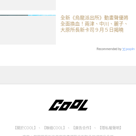
「ASA Wong」
全新《烏龍派出所》動畫聲優將
全面換血！兩津、中川、麗子、
大原所長新卡司 9 月 5 日揭曉
Recommended by
【關於COOL】
、
【聯絡COOL】
、
【廣告合作】
、
【隱私權聲明】