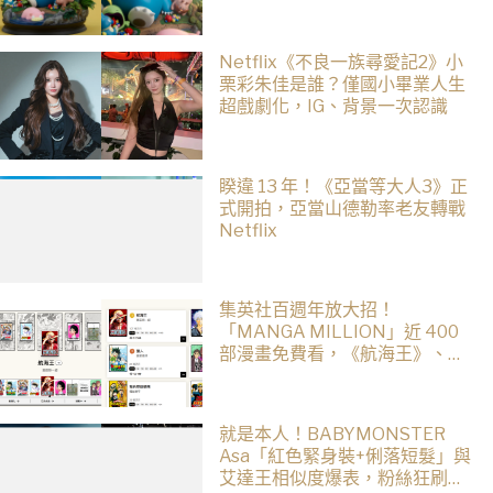
Netflix《不良一族尋愛記2》小
栗彩朱佳是誰？僅國小畢業人生
超戲劇化，IG、背景一次認識
睽違 13 年！《亞當等大人3》正
式開拍，亞當山德勒率老友轉戰
Netflix
集英社百週年放大招！
「MANGA MILLION」近 400
部漫畫免費看，《航海王》、
《火影忍者》支援逾百種語言
就是本人！BABYMONSTER
Asa「紅色緊身裝+俐落短髮」與
艾達王相似度爆表，粉絲狂刷