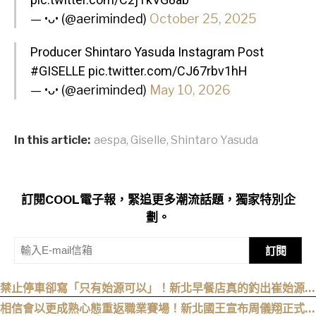
— •ᴗ• (@aeriminded)
October 25, 2025
Producer Shintaro Yasuda Instagram Post
#GISELLE
pic.twitter.com/CJ67rbv1hH
— •ᴗ• (@aeriminded)
May 10, 2026
In this article:
aespa
,
Giselle
,
Shintaro Yasuda
訂閱COOL電子報，緊追更多潮流話題，獨家特別企
劃。
訂閱
禁止停車卻寫「只有始源可以」！新北早餐店真的釣出崔始源本
尊朝聖
相信會以更成熟心態重返職業賽場！新北國王宣布周儀翔正式加