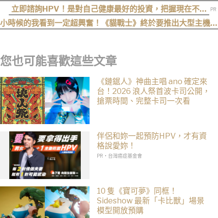
盟
立即諮詢HPV！是對自己健康最好的投資，把握現在不嫌
晚！
小時候的我看到一定超興奮！《貓戰士》終於要推出大型主機遊
戲！《Warrior Cats: Clans of the Forest》今年秋季登場，
自創貓咪加入四大部族冒險
您也可能喜歡這些文章
《鏈鋸人》神曲主唱 ano 確定來
台！2026 浪人祭首波卡司公開，
搶票時間、完整卡司一次看
伴侶和妳一起預防HPV，才有資
格說愛妳！
PR・台灣癌症基金會
10 隻《寶可夢》同框！
Sideshow 最新「卡比獸」場景
模型開放預購