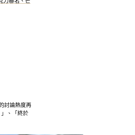
 巧克力聯名、芒
上的討論熱度再
！」、「終於