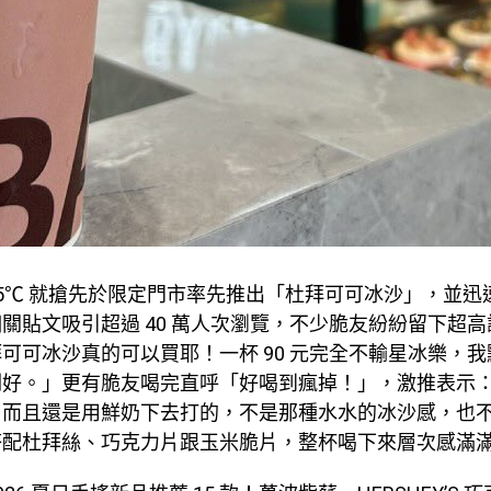
5℃ 就搶先於限定門市率先推出「杜拜可可冰沙」，並迅速在 
關貼文吸引超過 40 萬人次瀏覽，不少脆友紛紛留下超
可可冰沙真的可以買耶！一杯 90 元完全不輸星冰樂，我點
剛好。」更有脆友喝完直呼「好喝到瘋掉！」，激推表示
！而且還是用鮮奶下去打的，不是那種水水的冰沙感，也
搭配杜拜絲、巧克力片跟玉米脆片，整杯喝下來層次感滿