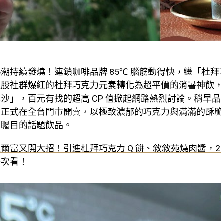
潮持續發燒！連鎖咖啡品牌 85℃ 腦筋動得快，繼「杜拜
這股社群爆紅的杜拜巧克力元素轉化為超平價的消暑神飲
沙」，百元有找的超高 CP 值掀起網路熱烈討論。稍早
」正式在全台門市開賣，以極致濃郁的巧克力與滿滿的酥
受矚目的話題飲品。
爾富又開大招！引進杜拜巧克力 Q 餅、敘敘苑燒肉醬，20
一次看！