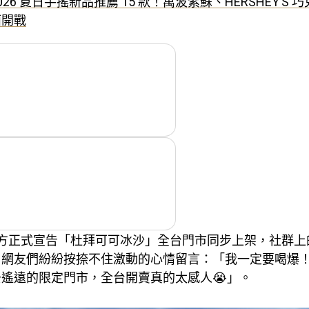
026 夏日手搖新品推薦 15 款！萬波紫蘇、HERSHEY’S
面開戰
 官方正式宣告「杜拜可可冰沙」全台門市同步上架，社群
，網友們紛紛按捺不住激動的心情留言：「我一定要喝爆
遙遠的限定門市，全台開賣真的太感人😭」。