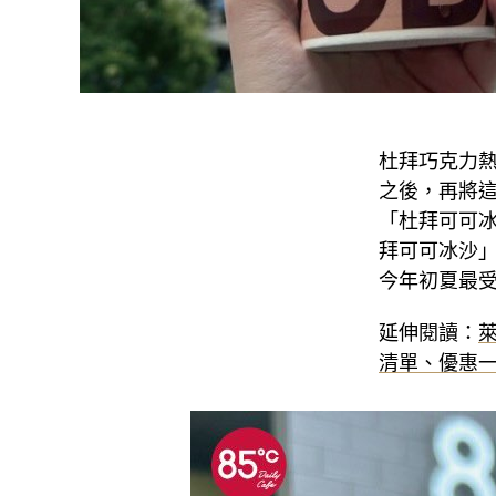
杜拜巧克力熱
之後，再將
「杜拜可可冰
拜可可冰沙
今年初夏最
延伸閱讀：
萊
清單、優惠