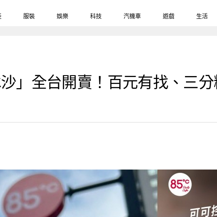
鞋
服裝
娛樂
科技
汽機車
遊戲
生活
冰沙」全台開賣！百元有找、三