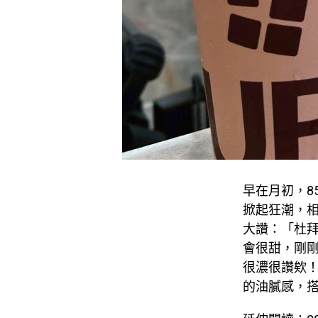
早在月初，8
掀起狂潮，相
大讚：「杜拜
會很甜，剛
很濃很讚欸
的油膩感，