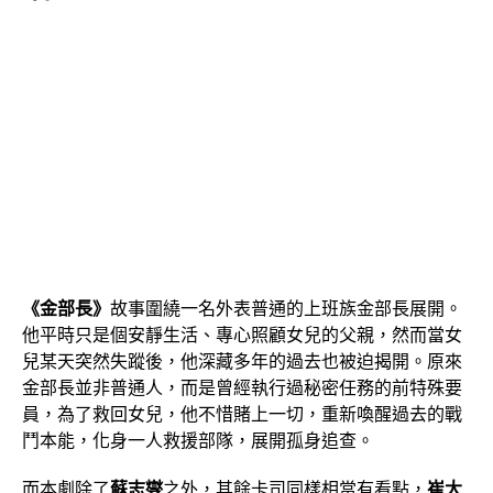
《金部長》
故事圍繞一名外表普通的上班族金部長展開。
https://www.youtube.com/watch?v=yCvIqRRSzhY
他平時只是個安靜生活、專心照顧女兒的父親，然而當女
兒某天突然失蹤後，他深藏多年的過去也被迫揭開。原來
金部長並非普通人，而是曾經執行過秘密任務的前特殊要
員，為了救回女兒，他不惜賭上一切，重新喚醒過去的戰
鬥本能，化身一人救援部隊，展開孤身追查。
而本劇除了
蘇志燮
之外，其餘卡司同樣相當有看點，
崔大