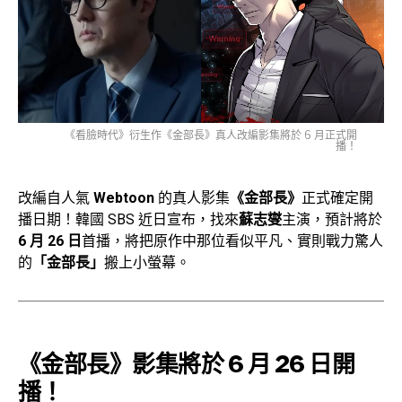
《看臉時代》衍生作《金部長》真人改編影集將於 6 月正式開
播！
改編自人氣
Webtoon
的真人影集
《金部長》
正式確定開
播日期！韓國 SBS 近日宣布，找來
蘇志燮
主演，預計將於
6 月 26 日
首播，將把原作中那位看似平凡、實則戰力驚人
的
「金部長」
搬上小螢幕。
《金部長》
影集將於 6 月 26 日開
播！