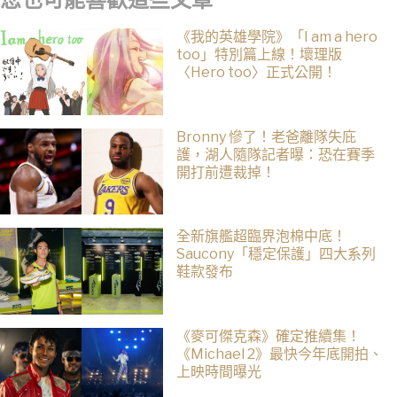
您也可能喜歡這些文章
《我的英雄學院》「I am a hero
too」特別篇上線！壞理版
〈Hero too〉正式公開！
Bronny 慘了！老爸離隊失庇
護，湖人隨隊記者曝：恐在賽季
開打前遭裁掉！
全新旗艦超臨界泡棉中底！
Saucony「穩定保護」四大系列
鞋款發布
《麥可傑克森》確定推續集！
《Michael 2》最快今年底開拍、
上映時間曝光