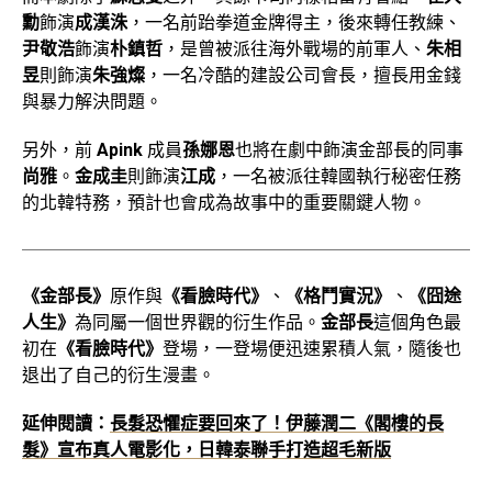
勳
飾演
成漢洙
，一名前跆拳道金牌得主，後來轉任教練、
尹敬浩
飾演
朴鎮哲
，是曾被派往海外戰場的前軍人、
朱相
昱
則飾演
朱強燦
，一名冷酷的建設公司會長，擅長用金錢
與暴力解決問題。
另外，前
Apink
成員
孫娜恩
也將在劇中飾演金部長的同事
尚雅
。
金成圭
則飾演
江成
，一名被派往韓國執行秘密任務
的北韓特務，預計也會成為故事中的重要關鍵人物。
《金部長》
原作與
《看臉時代》
、
《格鬥實況》
、
《囧途
人生》
為同屬一個世界觀的衍生作品。
金部長
這個角色最
初在
《看臉時代》
登場，一登場便迅速累積人氣，隨後也
退出了自己的衍生漫畫。
延伸閱讀：
長髮恐懼症要回來了！伊藤潤二《閣樓的長
髮》宣布真人電影化，日韓泰聯手打造超毛新版