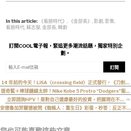
In this article:
《看臉時代》
,
《金部長》
,
影劇
,
影集
,
看臉時代
,
蘇志燮
,
金部長
,
韓劇
訂閱COOL電子報，緊追更多潮流話題，獨家特別企
劃。
訂閱
14 年前的今天！LiSA〈crossing field〉正式發行，《刀劍神
域》OP 不只熱血還藏著桐人、亞絲娜最深的羈絆
道奇藍＋棒球縫線太帥！Nike Kobe 5 Protro “Dodgers”販售
資訊釋出
立即諮詢HPV！是對自己健康最好的投資，把握現在不嫌
晚！
安德魯加菲爾德被問《蜘蛛人：重生日》彩蛋，秒答：反正不是
我