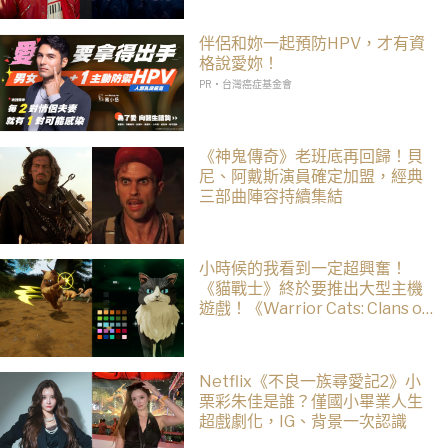
伴侶和妳一起預防HPV，才有資
格說愛妳！
PR・台灣癌症基金會
《神鬼傳奇》老班底再回歸！貝
尼、阿戴斯演員確定加盟，經典
三部曲陣容持續集結
小時候的我看到一定超興奮！
《貓戰士》終於要推出大型主機
遊戲！《Warrior Cats: Clans of
the Forest》今年秋季登場，自
創貓咪加入四大部族冒險
Netflix《不良一族尋愛記2》小
栗彩朱佳是誰？僅國小畢業人生
超戲劇化，IG、背景一次認識