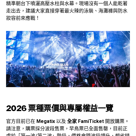
精準朝台下噴灑高壓水柱與水幕。現場沒有一個人能乾著
走出去，建議大家直接穿著最火辣的泳裝、海灘褲與防水
妝容前來應戰！
2026 票種票價與專屬權益一覽
官方目前已在
Megatix
以及
全家 FamiTicket
開放購票。
請注意，購票採分波段售票，早鳥票已全面售罄，目前正
處於「第一波/第二波」階段，價格會隨波段調升，想省錢