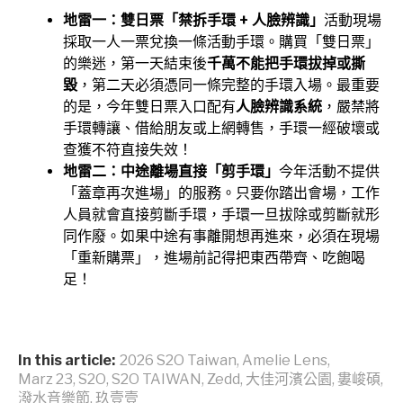
地雷一：雙日票「禁拆手環 + 人臉辨識」
活動現場
採取一人一票兌換一條活動手環。購買「雙日票」
的樂迷，第一天結束後
千萬不能把手環拔掉或撕
毀
，第二天必須憑同一條完整的手環入場。最重要
的是，今年雙日票入口配有
人臉辨識系統
，嚴禁將
手環轉讓、借給朋友或上網轉售，手環一經破壞或
查獲不符直接失效！
地雷二：中途離場直接「剪手環」
今年活動不提供
「蓋章再次進場」的服務。只要你踏出會場，工作
人員就會直接剪斷手環，手環一旦拔除或剪斷就形
同作廢。如果中途有事離開想再進來，必須在現場
「重新購票」，進場前記得把東西帶齊、吃飽喝
足！
In this article:
2026 S2O Taiwan
,
Amelie Lens
,
Marz 23
,
S2O
,
S2O TAIWAN
,
Zedd
,
大佳河濱公園
,
婁峻碩
,
潑水音樂節
,
玖壹壹