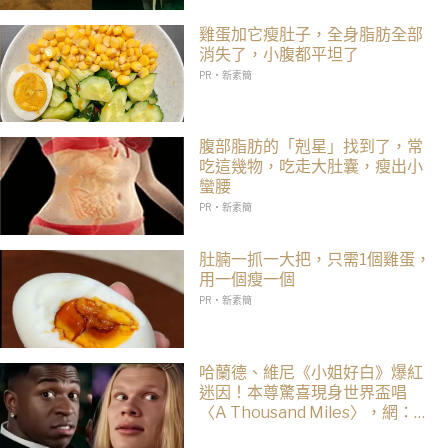
創貓咪加入四大部族冒險
雞蛋加它瘦肚子，全身脂肪全部
消失了，小腹都平坦了
PR・新素簡
腹部脂肪的「剋星」找到了，常
吃這幾物，吃走大肚囊，瘦出小
蠻腰
PR・新素簡
肚腩一抓一大把，只需1個雞蛋，
用一個瘦一個
PR・新素簡
哈蘭德、維尼《小姐好白》爆紅
迷因！本尊驚喜現身世界盃唱
〈A Thousand Miles〉，網：文
藝復興了