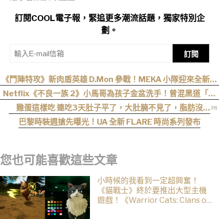
訂閱COOL電子報，緊追更多潮流話題，獨家特別企
劃。
訂閱
《鬥陣特攻》新肉盾英雄 D.Mon 參戰！MEKA 小隊迎來全新領
袖
Netflix《不良一族 2》小馬哥為孩子金盆洗手！曾混黑道「割
掉小拇指」，女來賓全被帥到：超有骨氣
雞蛋這樣吃 連吃3天肚子平了，大肚腩不見了，脂肪沒
了！
巴黎時裝週搶先曝光！UA 全新 FLARE 時尚系列發布
您也可能喜歡這些文章
小時候的我看到一定超興奮！
《貓戰士》終於要推出大型主機
遊戲！《Warrior Cats: Clans of
the Forest》今年秋季登場，自