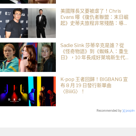
美國隊長又要被虐了！Chris
Evans 曝《復仇者聯盟：末日崛
起》史蒂夫旅程非常殘酷：導演
羅素兄弟最愛虐他了
Sadie Sink 莎蒂辛克是誰？從
《怪奇物語》到《蜘蛛人：重生
日》，10 年長成好萊塢新生代女
星
K-pop 王者回歸！BIGBANG 宣
布 8 月 19 日發行新單曲
〈BiiiG〉！
Recommended by