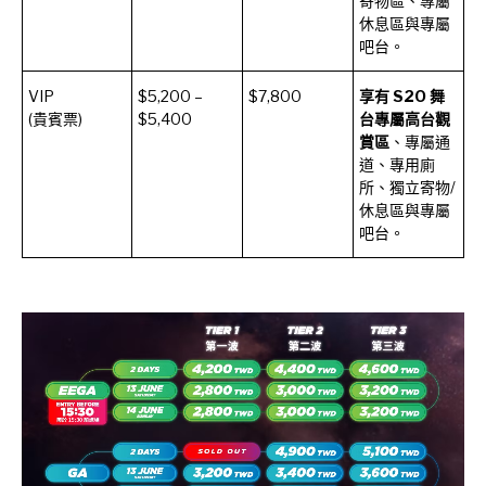
寄物區、專屬
休息區與專屬
吧台。
VIP
$5,200 –
$7,800
享有 S2O 舞
(貴賓票)
$5,400
台專屬高台觀
賞區
、專屬通
道、專用廁
所、獨立寄物/
休息區與專屬
吧台。