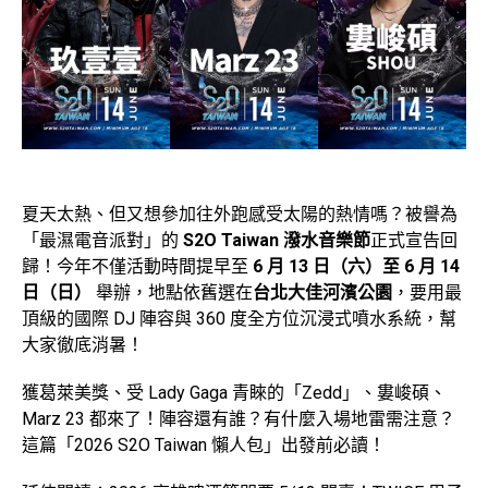
夏天太熱、但又想參加往外跑感受太陽的熱情嗎？被譽為
「最濕電音派對」的
S2O Taiwan 潑水音樂節
正式宣告回
歸！今年不僅活動時間提早至
6 月 13 日（六）至 6 月 14
日（日）
舉辦，地點依舊選在
台北大佳河濱公園
，要用最
頂級的國際 DJ 陣容與 360 度全方位沉浸式噴水系統，幫
大家徹底消暑！
獲葛萊美獎、受 Lady Gaga 青睞的「Zedd」、婁峻碩、
Marz 23 都來了！陣容還有誰？有什麼入場地雷需注意？
這篇「2026 S2O Taiwan 懶人包」出發前必讀！