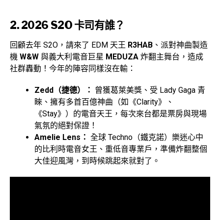
2. 2026 S2O 卡司有誰？
回顧去年 S2O，請來了 EDM 天王
R3HAB
、派對神曲製造
機
W&W
與義大利電音巨星
MEDUZA
炸翻主舞台，造成
社群轟動！今年的陣容同樣沒在輸：
Zedd（捷德）：
曾獲葛萊美獎、受 Lady Gaga 青
睞、擁有多首百億神曲（如《Clarity》、
《Stay》）的電音天王，每次來台都是票房與現場
氣氛的絕對保證！
Amelie Lens：
全球 Techno（鐵克諾）樂迷心中
的比利時電音女王、重低音專業戶，準備炸翻整個
大佳迎風灣，到時候跳起來就對了。