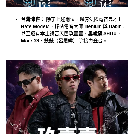
台灣陣容
： 除了上述兩位，還有法國電音鬼才
I
Hate Models
、抒情電音大師
Illenium
與
Dabin
，
甚至還有本土饒舌天團
玖壹壹
、
婁峻碩 SHOU
、
Marz 23
、
鼓鼓（呂思緯）
等接力登台。