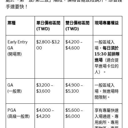
手速要快！
票種
單日價格區間
雙日價格區間
現場專屬權益
(TWD)
(TWD)
Early Entry
$2,800-$3,2
$4,200 –
一般區域入
GA
00
$4,600
場，
每日須於
(開場票)
15:30 前排隊
進場
（適合提
早進場卡位的
人）。
GA
$3,200 –
$4,900 –
一般區域入
(一般票)
$3,600
$5,100
場，無進場時
間限制。
PGA
$4,000 –
$5,600 –
享有專屬快速
(高級一般票)
$4,200
$6,000
入場通道、專
用廁所、專用