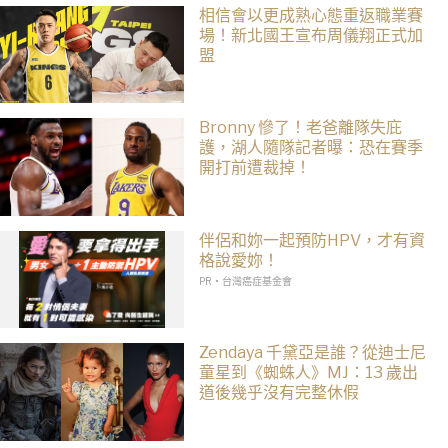
相信會以更成熟心態重返職業賽
場！新北國王宣布周儀翔正式加
盟
Bronny 慘了！老爸離隊失庇
護，湖人隨隊記者曝：恐在賽季
開打前遭裁掉！
伴侶和妳一起預防HPV，才有資
格說愛妳！
PR・台灣癌症基金會
Zendaya 千黛亞是誰？從迪士尼
童星到《蜘蛛人》MJ：13 歲出
道後幾乎沒有完整休假