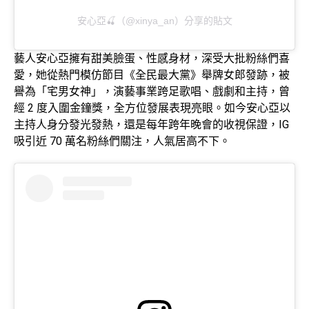
安心亞🍒（@xinya_an）分享的貼文
藝人安心亞擁有甜美臉蛋、性感身材，深受大批粉絲們喜
愛，她從熱門模仿節目《全民最大黨》舉牌女郎發跡，被
譽為「宅男女神」，演藝事業跨足歌唱、戲劇和主持，曾
經 2 度入圍金鐘獎，全方位發展表現亮眼。如今安心亞以
主持人身分發光發熱，還是每年跨年晚會的收視保證，IG
吸引近 70 萬名粉絲們關注，人氣居高不下。