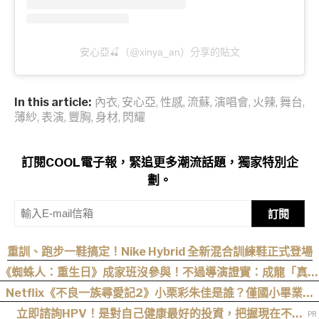
安心亞🍒（@xinya_an）分享的貼文
In this article:
內衣
,
安心亞
,
性感
,
流蘇
,
演唱會
,
火辣
,
舞台
,
薄紗
,
表演
,
豐胸
,
身材
,
閃耀
訂閱COOL電子報，緊追更多潮流話題，獨家特別企
劃。
訂閱
重訓、跑步一鞋搞定！Nike Hybrid 全新混合訓練鞋正式登場
《蜘蛛人：重生日》成家班沒參與！不過導演證實：成龍「真的
有來片場」
Netflix《不良一族尋愛記2》小栗彩朱佳是誰？僅國小畢業人
生超戲劇化，IG、背景一次認識
立即諮詢HPV！是對自己健康最好的投資，把握現在不嫌