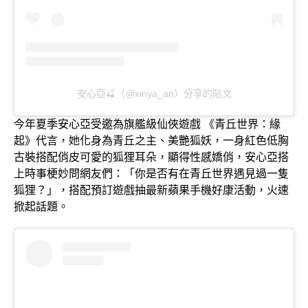
安心亞🍒（@xinya_an）分享的貼文
今年夏季安心亞受邀為旗艦級仙俠遊戲 《青丘世界：緣
起》代言，她化身為青丘之主、美艷狐妖，一身紅色低胸
古裝搭配俏皮可愛的狐狸耳朵，顯得性感嬌俏，安心亞搭
上時事梗妙問網友們：「你是否有在青丘世界遇見過一隻
狐狸？」，搭配預訂遊戲抽最新蘋果手機好康活動，火速
掀起話題。