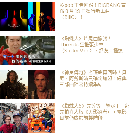
K-pop 王者回歸！BIGBANG 宣
布 8 月 19 日發行新單曲
〈BiiiG〉！
《蜘蛛人》片尾曲掀議！
Threads 狂推張少林
〈SpiderMan〉，網友：播這個
直接神作預定
《神鬼傳奇》老班底再回歸！貝
尼、阿戴斯演員確定加盟，經典
三部曲陣容持續集結
《蜘蛛人5》先等等！導演下一部
先拍真人版《火影忍者》，電影
目前仍處於前製階段