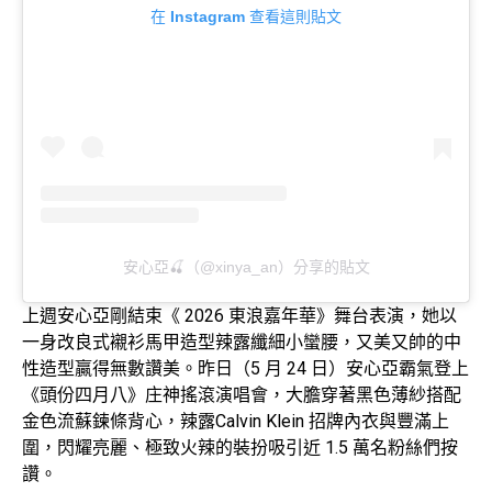
在 Instagram 查看這則貼文
安心亞🍒（@xinya_an）分享的貼文
上週安心亞剛結束《 2026 東浪嘉年華》舞台表演，她以
一身改良式襯衫馬甲造型辣露纖細小蠻腰，又美又帥的中
性造型贏得無數讚美。昨日（5 月 24 日）安心亞霸氣登上
《頭份四月八》庄神搖滾演唱會，大膽穿著黑色薄紗搭配
金色流蘇鍊條背心，辣露Calvin Klein 招牌內衣與豐滿上
圍，閃耀亮麗、極致火辣的裝扮吸引近 1.5 萬名粉絲們按
讚。