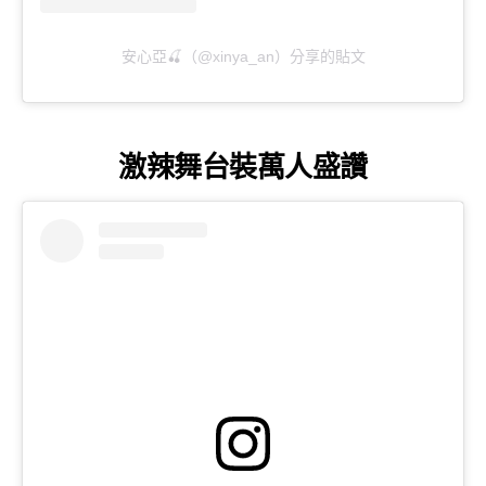
安心亞🍒（@xinya_an）分享的貼文
激辣舞台裝萬人盛讚