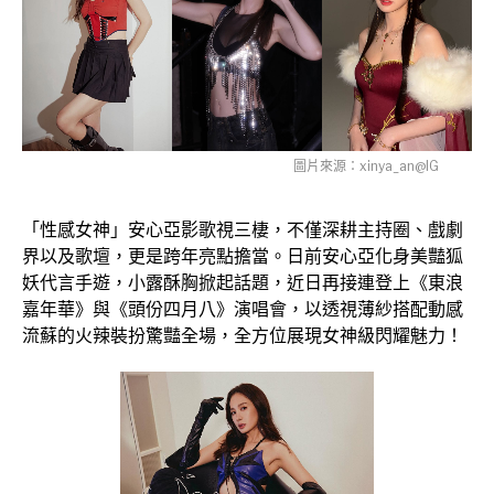
圖片來源：xinya_an@IG
「性感女神」安心亞影歌視三棲，不僅深耕主持圈、戲劇
界以及歌壇，更是跨年亮點擔當。日前安心亞化身美豔狐
妖代言手遊，小露酥胸掀起話題，近日再接連登上《東浪
嘉年華》與《頭份四月八》演唱會，以透視薄紗搭配動感
流蘇的火辣裝扮驚豔全場，全方位展現女神級閃耀魅力！