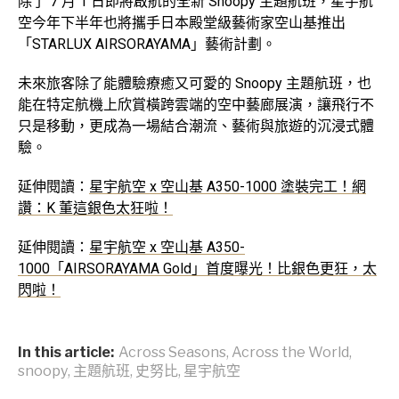
除了 7 月 1 日即將啟航的全新 Snoopy 主題航班，星宇航
空今年下半年也將攜手日本殿堂級藝術家空山基推出
「STARLUX AIRSORAYAMA」藝術計劃。
未來旅客除了能體驗療癒又可愛的 Snoopy 主題航班，也
能在特定航機上欣賞橫跨雲端的空中藝廊展演，讓飛行不
只是移動，更成為一場結合潮流、藝術與旅遊的沉浸式體
驗。
延伸閱讀：
星宇航空 x 空山基 A350-1000 塗裝完工！網
讚：K 董這銀色太狂啦！
延伸閱讀：
星宇航空 x 空山基 A350-
1000「AIRSORAYAMA Gold」首度曝光！比銀色更狂，太
閃啦！
In this article:
Across Seasons
,
Across the World
,
snoopy
,
主題航班
,
史努比
,
星宇航空