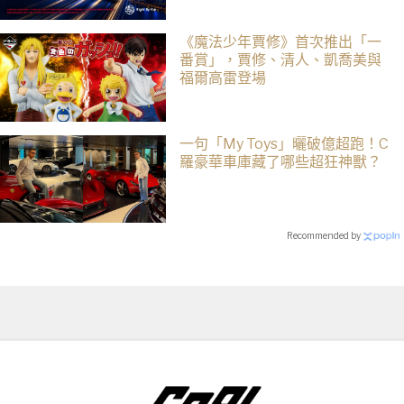
《魔法少年賈修》首次推出「一
番賞」，賈修、清人、凱喬美與
福爾高雷登場
一句「My Toys」曬破億超跑！C
羅豪華車庫藏了哪些超狂神獸？
Recommended by