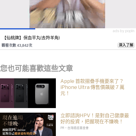
ads by popIn
【仙桃牌】保血平丸(去羚羊角)
深入了解
觀看次數 43,842次
您也可能喜歡這些文章
Apple 首款摺疊手機要來了？
iPhone Ultra 傳售價飆破 7 萬
元！
立即諮詢HPV！是對自己健康最
好的投資，把握現在不嫌晚！
PR・台灣癌症基金會