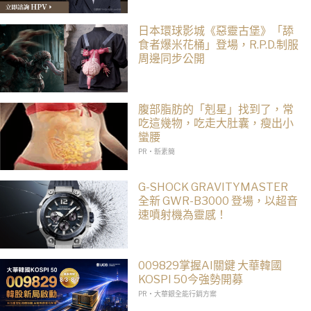
日本環球影城《惡靈古堡》「舔
食者爆米花桶」登場，R.P.D.制服
周邊同步公開
腹部脂肪的「剋星」找到了，常
吃這幾物，吃走大肚囊，瘦出小
蠻腰
PR・新素簡
G-SHOCK GRAVITYMASTER
全新 GWR-B3000 登場，以超音
速噴射機為靈感！
009829掌握AI關鍵 大華韓國
KOSPI 50今強勢開募
PR・大華銀全能行銷方案