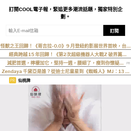
訂閱COOL電子報，緊追更多潮流話題，獨家特別企
劃。
訂閱
怪獸之王回歸！《哥吉拉-0.0》9 月登紐約影展世界首映，台灣
11 月 6 日上映
經典跨越 15 年回歸！《第2次超級機器人大戰Z 破界篇
Remastered》確定製作，帶你回顧 SRWZ 系列
減肥首選，檸檬加它，堅持一週，腰細了，瘦到你懷疑人
生
Zendaya 千黛亞是誰？從迪士尼童星到《蜘蛛人》MJ：13 歲
出道後幾乎沒有完整休假
仙桃牌
PR