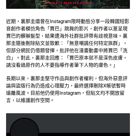
近期，裏那圭還曾在Instagram限時動態分享一段韓國短影
音創作者模仿角色「賈巴」跳舞的影片，創作者以蔥呈現
賈巴的髒辮髮型，結果遭海外社群批評帶有歧視意味。裏
那圭隨後刪除貼文並致歉：「無意嘲諷任何特定族群」，
但部分網民仍借題發揮，批評他在漫畫動畫中將賈巴「洗
白」。對此，裏那圭回應：「賈巴原本就不是深色皮膚，
請沒看過原作的人不要指導作者筆下人物的膚色。」
長期以來，裏那圭堅守作品與創作者權利，但海外惡意評
論與盜版行為仍造成心理壓力，最終選擇刪除X帳號暫時
遠離風波。目前他仍使用Instagram，但貼文均不開放留
言，以維護創作空間。