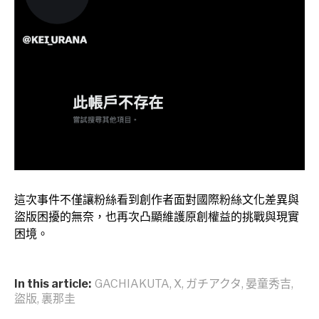
這次事件不僅讓粉絲看到創作者面對國際粉絲文化差異與
盜版困擾的無奈，也再次凸顯維護原創權益的挑戰與現實
困境。
In this article:
GACHIAKUTA
,
X
,
ガチアクタ
,
晏童秀吉
,
盜版
,
裏那圭