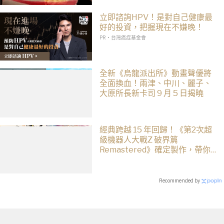
立即諮詢HPV！是對自己健康最
好的投資，把握現在不嫌晚！
PR・台灣癌症基金會
全新《烏龍派出所》動畫聲優將
全面換血！兩津、中川、麗子、
大原所長新卡司 9 月 5 日揭曉
經典跨越 15 年回歸！《第2次超
級機器人大戰Z 破界篇
Remastered》確定製作，帶你
回顧 SRWZ 系列
Recommended by