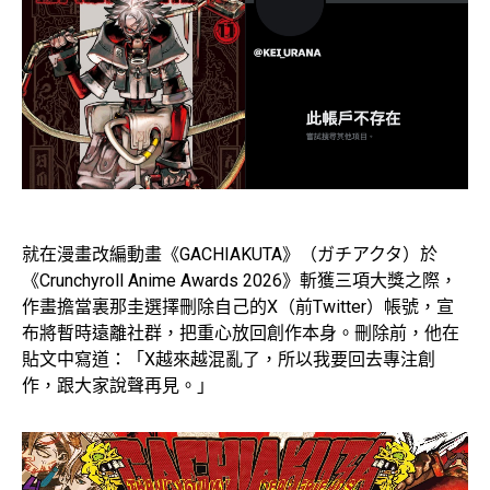
就在漫畫改編動畫《GACHIAKUTA》（ガチアクタ）於
《Crunchyroll Anime Awards 2026》斬獲三項大獎之際，
作畫擔當裏那圭選擇刪除自己的X（前Twitter）帳號，宣
布將暫時遠離社群，把重心放回創作本身。刪除前，他在
貼文中寫道：「X越來越混亂了，所以我要回去專注創
作，跟大家說聲再見。」