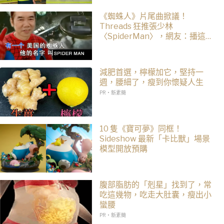
《蜘蛛人》片尾曲掀議！
Threads 狂推張少林
〈SpiderMan〉，網友：播這個
直接神作預定
減肥首選，檸檬加它，堅持一
週，腰細了，瘦到你懷疑人生
PR・新素簡
10 隻《寶可夢》同框！
Sideshow 最新「卡比獸」場景
模型開放預購
腹部脂肪的「剋星」找到了，常
吃這幾物，吃走大肚囊，瘦出小
蠻腰
PR・新素簡