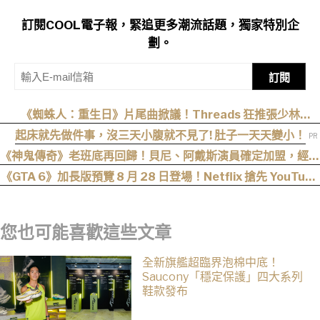
訂閱COOL電子報，緊追更多潮流話題，獨家特別企
劃。
訂閱
《蜘蛛人：重生日》片尾曲掀議！Threads 狂推張少林
〈SpiderMan〉，網笑：播這個直接神作預定
起床就先做件事，沒三天小腹就不見了! 肚子一天天變小！
《神鬼傳奇》老班底再回歸！貝尼、阿戴斯演員確定加盟，經典
三部曲陣容持續集結
《GTA 6》加長版預覽 8 月 28 日登場！Netflix 搶先 YouTube
六小時首播
您也可能喜歡這些文章
全新旗艦超臨界泡棉中底！
Saucony「穩定保護」四大系列
鞋款發布