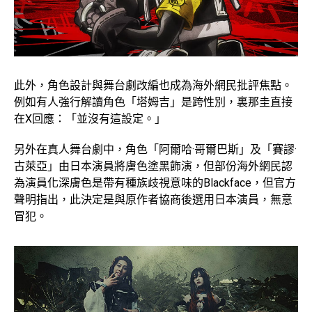
此外，角色設計與舞台劇改編也成為海外網民批評焦點。
例如有人強行解讀角色「塔姆吉」是跨性別，裏那圭直接
在X回應：「並沒有這設定。」
另外在真人舞台劇中，角色「阿爾哈·哥爾巴斯」及「賽謬·
古萊亞」由日本演員將膚色塗黑飾演，但部份海外網民認
為演員化深膚色是帶有種族歧視意味的Blackface，但官方
聲明指出，此決定是與原作者協商後選用日本演員，無意
冒犯。